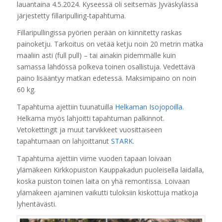
lauantaina 4.5.2024. Kyseessä oli seitsemäs Jyväskylässä
järjestetty fillaripulling-tapahtuma.
Fillaripullingissa pyörien perään on kiinnitetty raskas
painoketju. Tarkoitus on vetää ketju noin 20 metrin matka
maaliin asti (full pull) – tai ainakin pidemmälle kuin
samassa lähdössä polkeva toinen osallistuja. Vedettävä
paino lisääntyy matkan edetessä. Maksimipaino on noin
60 kg.
Tapahtuma ajettiin tuunatuilla
Helkaman
Isojopoilla
.
Helkama myös lahjoitti tapahtuman palkinnot.
Vetokettingit ja muut tarvikkeet vuosittaiseen
tapahtumaan on lahjoittanut
STARK
.
Tapahtuma ajettiin viime vuoden tapaan loivaan
ylämäkeen Kirkkopuiston Kauppakadun puoleisella laidalla,
koska puiston toinen laita on yhä remontissa. Loivaan
ylämäkeen ajaminen vaikutti tuloksiin kiskottuja matkoja
lyhentävästi.