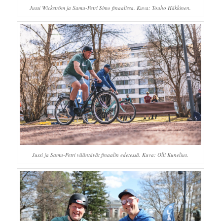
Jussi Wickström ja Samu-Petri Simo finaalissa. Kuva: Touho Häkkinen.
Jussi ja Samu-Petri vääntävät finaalin edetessä. Kuva: Olli Kunelius.