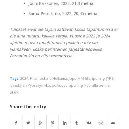
Jouni Kaikkonen, 2022, 21,3 metriä
Samu-Petri Simo, 2022, 20,45 metriä
Tulokset eivät ole täysin kattavat, koska tapahtumissa ei
ole aina mitattu kaikkia vetoja. Vuosina 2023 ja 2024
ajettiin muista tapahtumista poiketen
loivaan
ylämäkeen, koska perinteinen järjestämispaikka
Paraatiaukio on ollut remontissa.
Tags:
2024
,
Fillarifestarit
,
Helkama
,
Jopo MM-fillaripulling
,
JYPS
,
Jyväskylän Pyöräilyviikko
,
polkupyöräpulling
,
Pyörällä perille
,
Stark
Share this entry