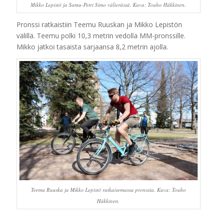
Mikko Lepistö ja Samu-Petri Simo välierässä. Kuva: Touho Häkkinen.
Pronssi ratkaistiin Teemu Ruuskan ja Mikko Lepistön
välillä. Teemu polki 10,3 metrin vedolla MM-pronssille.
Mikko jatkoi tasaista sarjaansa 8,2 metrin ajolla.
Teemu Ruuska ja Mikko Lepistö ratkaisemassa pronssia. Kuva: Touho
Häkkinen.