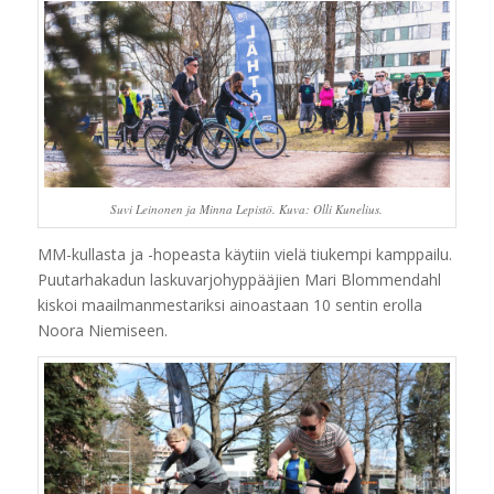
Suvi Leinonen ja Minna Lepistö. Kuva: Olli Kunelius.
MM-kullasta ja -hopeasta käytiin vielä tiukempi kamppailu.
Puutarhakadun laskuvarjohyppääjien Mari Blommendahl
kiskoi maailmanmestariksi ainoastaan 10 sentin erolla
Noora Niemiseen.