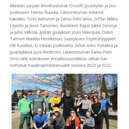
Miesten sarjaan ilmoittautuivat Crossfit Jyväskylän ja Joo-
joukkueen Teemu Ruuska, Liikenneturvan kokenut
kaksikko Tomi Kettunen ja Samu-Petri Simo, JYPSin Mikko
Lepistö ja Jouni Tarvonen, Ruokkeen Rajun Jukka Sorvoja
ja Juho Valkola, Jyskän jysäyksen Jouni Mäenpää, Oulun
Tarmon Markku Henriksson, Saarijärven Töyhtöhyyppien
Olli Kunelius, Ei mitään joukkuetta -tiimin Asko Puhakka ja
Jyväskylästä Jussi Wicktröm. Liikenneturvan Samu-Petri
Simo lähti koitokseen ennakkosuosikkina, olihan hän
voittanut maailmanmestaruudet vuosina 2023 ja 2022.