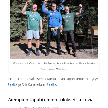
Miesten kärkikolmikko Jussi Wickström, Samu-Petri Simo ja Teemu Ruuska.
Kuva: Touho Häkkinen.
Lisää Touho Häkkisen ottamia kuvia tapahtumasta löytyy
täältä
ja Olli Kuneliuksen
täältä
.
Aiempien tapahtumien tulokset ja kuvia