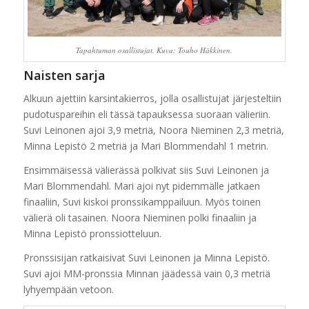
Tapahtuman osallistujat. Kuva: Touho Häkkinen.
Naisten sarja
Alkuun ajettiin karsintakierros, jolla osallistujat järjesteltiin
pudotuspareihin eli tässä tapauksessa suoraan välieriin.
Suvi Leinonen ajoi 3,9 metriä, Noora Nieminen 2,3 metriä,
Minna Lepistö 2 metriä ja Mari Blommendahl 1 metrin.
Ensimmäisessä välierässä polkivat siis Suvi Leinonen ja
Mari Blommendahl. Mari ajoi nyt pidemmälle jatkaen
finaaliin, Suvi kiskoi pronssikamppailuun. Myös toinen
välierä oli tasainen. Noora Nieminen polki finaaliin ja
Minna Lepistö pronssiotteluun.
Pronssisijan ratkaisivat Suvi Leinonen ja Minna Lepistö.
Suvi ajoi MM-pronssia Minnan jäädessä vain 0,3 metriä
lyhyempään vetoon.