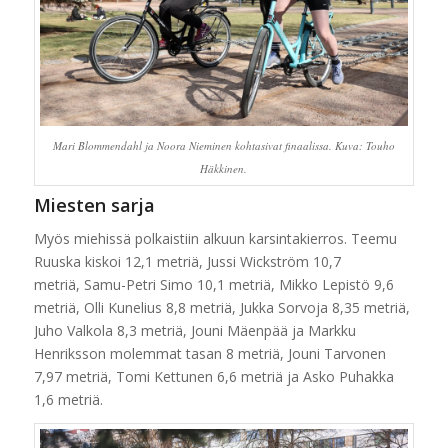
Mari Blommendahl ja Noora Nieminen kohtasivat finaalissa. Kuva: Touho
Häkkinen.
Miesten sarja
Myös miehissä polkaistiin alkuun karsintakierros. Teemu
Ruuska kiskoi 12,1 metriä, Jussi Wickström 10,7
metriä, Samu-Petri Simo 10,1 metriä, Mikko Lepistö 9,6
metriä, Olli Kunelius 8,8 metriä, Jukka Sorvoja 8,35 metriä,
Juho Valkola 8,3 metriä, Jouni Mäenpää ja Markku
Henriksson molemmat tasan 8 metriä, Jouni Tarvonen
7,97 metriä, Tomi Kettunen 6,6 metriä ja Asko Puhakka
1,6 metriä.