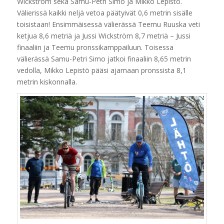
Wickström sekä Samu-Petri Simo ja Mikko Lepistö.
Välierissä kaikki neljä vetoa päätyivät 0,6 metrin sisälle
toisistaan! Ensimmäisessä välierässä Teemu Ruuska veti
ketjua 8,6 metriä ja Jussi Wickström 8,7 metriä – Jussi
finaaliin ja Teemu pronssikamppailuun. Toisessa
välierässä Samu-Petri Simo jatkoi finaaliin 8,65 metrin
vedolla, Mikko Lepistö pääsi ajamaan pronssista 8,1
metrin kiskonnalla.