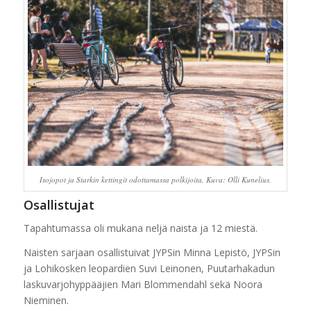
Isojopot ja Starkin kettingit odottamassa polkijoita. Kuva: Olli Kunelius.
Osallistujat
Tapahtumassa oli mukana neljä naista ja 12 miestä.
Naisten sarjaan osallistuivat JYPSin Minna Lepistö, JYPSin
ja Lohikosken leopardien Suvi Leinonen, Puutarhakadun
laskuvarjohyppääjien Mari Blommendahl sekä Noora
Nieminen.