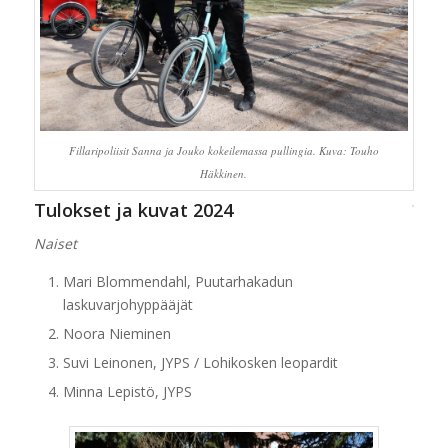
Fillaripoliisit Sanna ja Jouko kokeilemassa pullingia. Kuva: Touho
Häkkinen.
Tulokset ja kuvat 2024
Naiset
Mari Blommendahl, Puutarhakadun
laskuvarjohyppääjät
Noora Nieminen
Suvi Leinonen, JYPS / Lohikosken leopardit
Minna Lepistö, JYPS