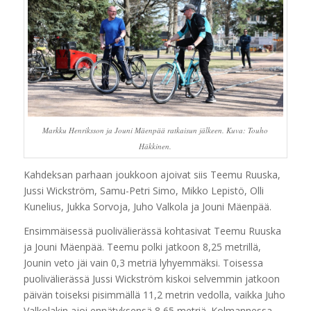
Markku Henriksson ja Jouni Mäenpää ratkaisun jälkeen. Kuva: Touho
Häkkinen.
Kahdeksan parhaan joukkoon ajoivat siis Teemu Ruuska,
Jussi Wickström, Samu-Petri Simo, Mikko Lepistö, Olli
Kunelius, Jukka Sorvoja, Juho Valkola ja Jouni Mäenpää.
Ensimmäisessä puolivälierässä kohtasivat Teemu Ruuska
ja Jouni Mäenpää. Teemu polki jatkoon 8,25 metrillä,
Jounin veto jäi vain 0,3 metriä lyhyemmäksi. Toisessa
puolivälierässä Jussi Wickström kiskoi selvemmin jatkoon
päivän toiseksi pisimmällä 11,2 metrin vedolla, vaikka Juho
Valkolakin ajoi ennätyksensä 8,65 metriä. Kolmannessa