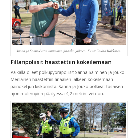
Jussin ja Samu-Petrin tunnelmia finaalin jälkeen. Kuva: Touho Häkkinen.
Fillaripoliisit haastettiin kokeilemaan
Paikalla olleet polkupyöräpoliisit Sanna Salminen ja Jouko
Meriläinen haastettiin finaalien jälkeen kokeilemaan
painoketjun kiskomista. Sanna ja Jouko polkivat tasaisen
ajon molempien päätyessä 4,2 metrin vetoon.