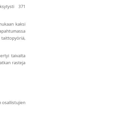
ksytysti 371
a mukaan kaksi
 tapahtumassa
taittopyöriä,
ertyi taivalta
atkan rasteja
 osallistujien