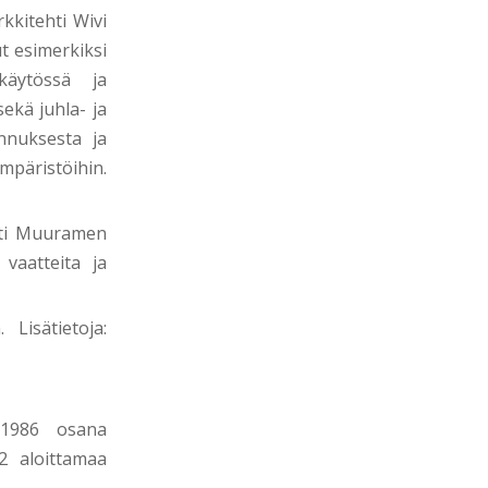
kkitehti Wivi
t esimerkiksi
okäytössä ja
ekä juhla- ja
nnuksesta ja
mpäristöihin.
sti Muuramen
 vaatteita ja
Lisätietoja:
 1986 osana
2 aloittamaa