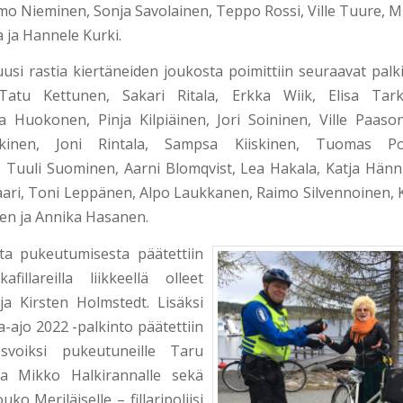
mo Nieminen, Sonja Savolainen, Teppo Rossi, Ville Tuure, Mi
a ja Hannele Kurki.
usi rastia kiertäneiden joukosta poimittiin seuraavat palki
 Tatu Kettunen, Sakari Ritala, Erkka Wiik, Elisa Tark
la Huokonen, Pinja Kilpiäinen, Jori Soininen, Ville Paas
kkinen, Joni Rintala, Sampsa Kiiskinen, Tuomas Po
,
Tuuli Suominen, Aarni Blomqvist, Lea Hakala, Katja Hän
ari,
Toni Leppänen, Alpo Laukkanen, Raimo Silvennoinen, 
en ja Annika Hasanen.
a pukeutumisesta päätettiin
afillareilla liikkeellä olleet
a Kirsten Holmstedt. Lisäksi
-ajo 2022 -palkinto päätettiin
svoiksi pukeutuneille Taru
ja Mikko Halkirannalle sekä
Jouko Meriläiselle – fillaripoliisi