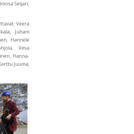
mosa Seijari,
ttavat: Veera
kala, Juhani
onen, Hannele
hjola, Vesa
ninen, Hanna-
Kerttu Juuma,