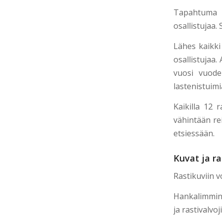
Tapahtuma o
osallistujaa
Lähes kaikki 
osallistujaa
vuosi vuodel
lastenistuimi
Kaikilla 12 r
vähintään re
etsiessään.
Kuvat ja r
Rastikuviin 
Hankalimmin t
ja rastivalvo