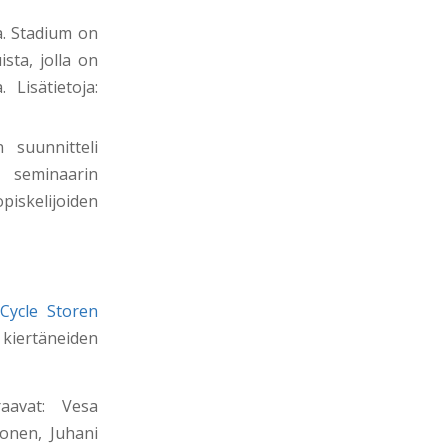
. Stadium on
sta, jolla on
Lisätietoja:
 suunnitteli
n seminaarin
iskelijoiden
 Cycle Storen
 kiertäneiden
raavat: Vesa
onen, Juhani