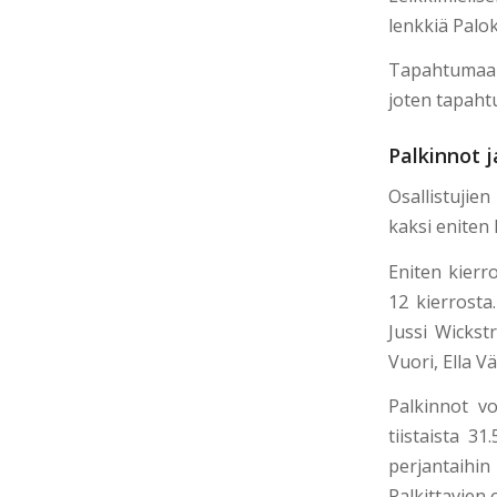
lenkkiä Palok
Tapahtumaan 
joten tapahtu
Palkinnot j
Osallistujien
kaksi eniten 
Eniten kierr
12 kierrosta
Jussi Wickst
Vuori,
Ella V
Palkinnot v
tiistaista 3
perjantaihi
Palkittavien 