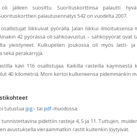
li jälleen suosittu. Suorituskorttinsa palautti hyvä
. Suorituskorttien palautusennätys 542 on vuodelta 2007.
osallistujat liikkuivat pyörällä. Jalan liikkui ilmoituksens
. Ainakin 42 pyörässä oli sähköavustus – sähköpyörät ovat
ta yleistyneet. Kulkupelien joukossa oli myös lasti- ja 
a sekä peräkärryjä.
astilla kävi 116 osallistujaa. Kaikilla rasteilla käymisestä k
ilut 40 kilometriä. Moni kertoi kulkeneensa pidemmänkin m
astikohteet
voi tutustua
jpg
– tai
pdf
-muodossa.
unnistettavina pidettiin rasteja 4, 5 ja 11. Tuttujen, muiden
jien avustuksella vieraammatkin rastit kuitenkin löytyivät.