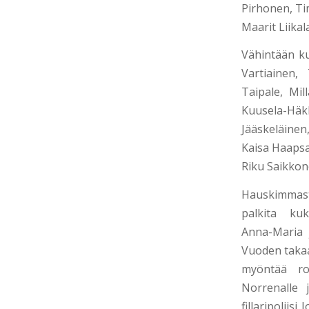
Pirhonen, Ti
Maarit Liikal
Vähintään ku
Vartiainen,
Taipale,
Mil
Kuusela-Hä
Jääskeläinen
Kaisa Haapsa
Riku Saikkon
Hauskimmast
palkita kukk
Anna-Maria j
Vuoden takaa
myöntää ro
Norrenalle 
fillaripoliisi 