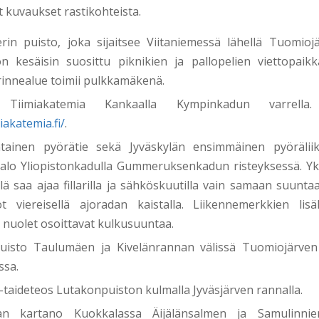
et kuvaukset rastikohteista.
rin puisto, joka sijaitsee Viitaniemessä lähellä Tuomioj
n kesäisin suosittu piknikien ja pallopelien viettopaikka
rinnealue toimii pulkkamäkenä.
Tiimiakatemia Kankaalla Kympinkadun varrella. L
iakatemia.fi/
.
ntainen pyörätie sekä Jyväskylän ensimmäinen pyöräli
valo Yliopistonkadulla Gummeruksenkadun risteyksessä. Yks
llä saa ajaa fillarilla ja sähköskuutilla vain samaan suunt
t viereisellä ajoradan kaistalla. Liikennemerkkien lisäk
 nuolet osoittavat kulkusuuntaa.
tipuisto Taulumäen ja Kivelänrannan välissä Tuomiojärve
ssa.
i-taideteos Lutakonpuiston kulmalla Jyväsjärven rannalla.
an kartano Kuokkalassa Äijälänsalmen ja Samulinnie