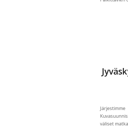
Jyväsk
Järjestimm
Kuvasuunnist
väliset matka