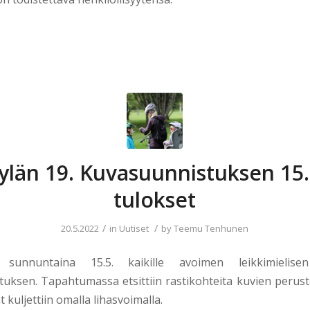
ylän 19. Kuvasuunnistuksen 15
tulokset
/
/
20.5.2022
in
Uutiset
by
Teemu Tenhunen
e sunnuntaina 15.5. kaikille avoimen leikkimielisen
uksen. Tapahtumassa etsittiin rastikohteita kuvien peruste
t kuljettiin omalla lihasvoimalla.