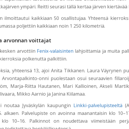
kajärven ympäri. Reitti seurasi tällä kertaa järven kiertävää 
ilmoittautui kaikkiaan 50 osallistujaa. Yhteensä kierroksi
massa poljettiin kaikkiaan noin 1 250 kilometriä.
a arvonnan voittajat
 kesken arvottiin
Fenix-valaisinten
lahjoittamia ja muita pal
kierroksia polkenutta palkittiin.
oksia, yhteensä 13, ajoi Anita Tikkanen. Laura Väyrynen pu
. Arvontapalkinto-onni puolestaan osui seuraavien fillaroij
röm, Marja-Riitta Hautanen, Mari Kallioinen, Akseli Martik
älivaara, Mikko Aarnio ja Janina Kiilamaa.
oi noutaa Jyväskylän kaupungin
Linkki-palvelupisteeltä
(A
1.5. alkaen. Palvelupiste on avoinna maanantaisin klo 10–17 
n klo 10–16. Palkinnot on noudettava viimeistään perja
on todistettava henkilöllisyytensä.