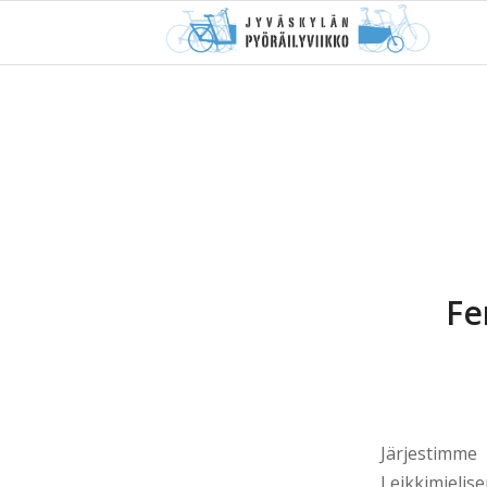
Fe
Järjestim
Leikkimielis