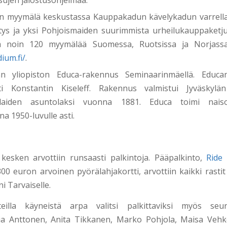
sujen jalostusohjelmaa.
n myymälä keskustassa Kauppakadun kävelykadun varrella
tys ja yksi Pohjoismaiden suurimmista urheilukauppaketjui
ä noin 120 myymälää Suomessa, Ruotsissa ja Norjassa. 
ium.fi/
.
län yliopiston Educa-rakennus Seminaarinmäellä. Educan
hti Konstantin Kiseleff. Rakennus valmistui Jyväskylä
ilaiden asuntolaksi vuonna 1881. Educa toimi naisop
a 1950-luvulle asti.
n kesken arvottiin runsaasti palkintoja. Pääpalkinto,
Ride
300 euron arvoinen pyörälahjakortti, arvottiin kaikki rastit
i Tarvaiselle.
steilla käyneistä arpa valitsi palkittaviksi myös seu
a Anttonen, Anita Tikkanen, Marko Pohjola, Maisa Vehk