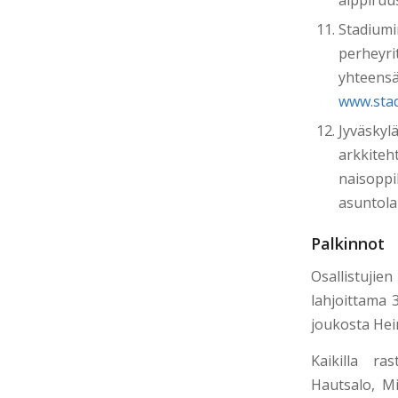
alppiruu
Stadiumi
perheyri
yhteens
www.stad
Jyväsky
arkkite
naisopp
asuntolan
Palkinnot
Osallistujie
lahjoittama 
joukosta Hein
Kaikilla ra
Hautsalo,
Mi