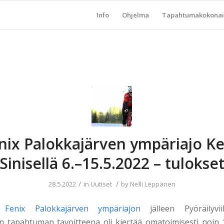
Info
Ohjelma
Tapahtumakokonai
nix Palokkajärven ympäriajo K
Sinisellä 6.–15.5.2022 – tulokse
/
/
28.5.2022
in
Uutiset
by
Nelli Leppänen
me
Fenix Palokkajärven ympäriajon
jälleen Pyöräilyvi
en tapahtuman tavoitteena oli kiertää
omatoimisesti noin 