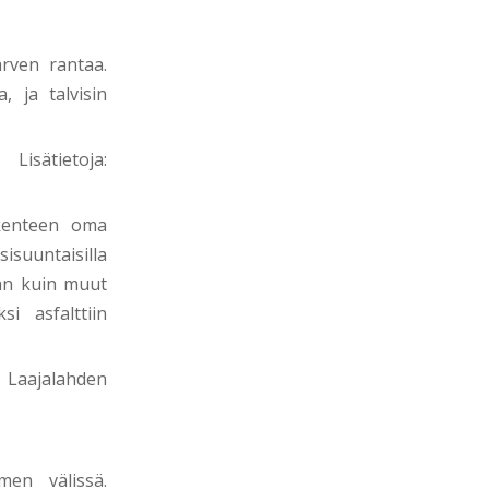
ärven rantaa.
, ja talvisin
isätietoja:
ikenteen oma
isuuntaisilla
aan kuin muut
si asfalttiin
n Laajalahden
men välissä.