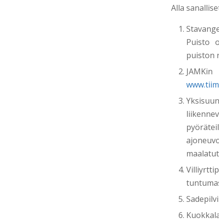
Alla sanallis
Stavange
Puisto o
puiston 
JAMKin 
www.tiim
Yksisuu
liikenne
pyörätei
ajoneuvo
maalatut
Villiyrt
tuntuma
Sadepilv
Kuokkal