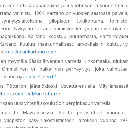
 rakennutti kauppaneuvos Julius Johnson ja suunnitteli ar
rtano valmistui 1904. Kartano on vuosien saatossa palvellu
 synnytyslaitoksena, yliopiston tukikohtana, toimist
eona. Nykyään kartano toimii vuoden ympäri ravintolana s
mapaikkana. Kartano koostuu puutarhasta, kartanorake
. Kartano kuuluu maakunnallisesti arvokkaisiin kulttuuriy
ja:
kuokkalankartano.com/
.
en myymälä Sääksjärventien varrella Kinkomaalla, niuka
. Ommellinen on paikallinen perheyritys, joka valmistaa
 Lisätietoja:
ommellinen.fi/
.
 Tötterön jäätelökioski Usvattarentiellä Mäyrämäessä. 
ebook.com/TeeMunTottero/
.
nkaan uusi yhtenäiskoulu Sohlberginkadun varrella.
usupuisto Mäyrämäessä. Puisto perustettiin vuonna
n yliopiston kasvinjalostustieteen laitoksen vuonna 197