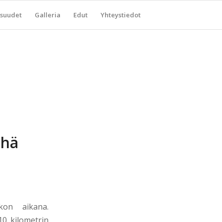
suudet
Galleria
Edut
Yhteystiedot
ehä
t
ikon aikana.
10 kilometrin