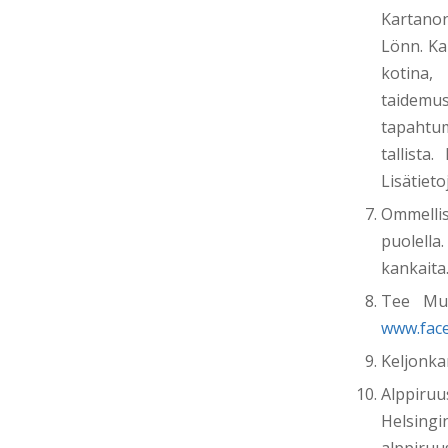
Kartanon
Lönn. Ka
kotina,
taidemus
tapahtu
tallista
Lisätieto
Ommellis
puolella
kankaita.
Tee Mun
www.fac
Keljonka
Alppiru
Helsingi