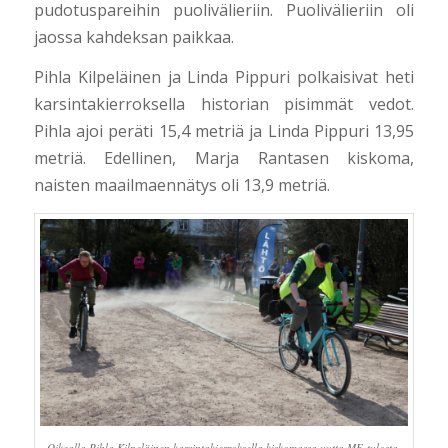
pudotuspareihin puolivälieriin. Puolivälieriin oli
jaossa kahdeksan paikkaa.
Pihla Kilpeläinen ja Linda Pippuri polkaisivat heti
karsintakierroksella historian pisimmät vedot.
Pihla ajoi peräti 15,4 metriä ja Linda Pippuri 13,95
metriä. Edellinen, Marja Rantasen kiskoma,
naisten maailmaennätys oli 13,9 metriä.
Oikealla Pihla Kilpeläinen karsintakierroksella kiskomassa uutta ME-tulosta.