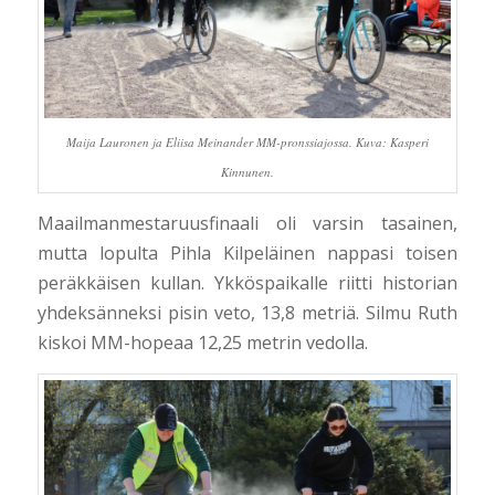
Maija Lauronen ja Eliisa Meinander MM-pronssiajossa. Kuva: Kasperi
Kinnunen.
Maailmanmestaruusfinaali oli varsin tasainen,
mutta lopulta Pihla Kilpeläinen nappasi toisen
peräkkäisen kullan. Ykköspaikalle riitti historian
yhdeksänneksi pisin veto, 13,8 metriä. Silmu Ruth
kiskoi MM-hopeaa 12,25 metrin vedolla.