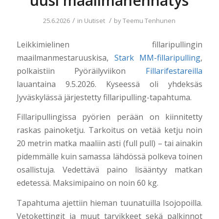
uusi maailmanennätys
/
/
25.6.2026
in
Uutiset
by
Teemu Tenhunen
Leikkimielinen fillaripullingin
maailmanmestaruuskisa,
Stark MM-fillaripulling
,
polkaistiin Pyöräilyviikon
Fillarifestareilla
lauantaina 9.5.2026. Kyseessä oli yhdeksäs
Jyväskylässä järjestetty fillaripulling-tapahtuma.
Fillaripullingissa pyörien perään on kiinnitetty
raskas painoketju. Tarkoitus on vetää ketju noin
20 metrin matka maaliin asti (full pull) – tai ainakin
pidemmälle kuin samassa lähdössä polkeva toinen
osallistuja. Vedettävä paino lisääntyy matkan
edetessä. Maksimipaino on noin 60 kg.
Tapahtuma ajettiin hieman tuunatuilla Isojopoilla.
Vetokettingit ja muut tarvikkeet sekä palkinnot