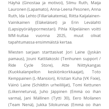
Häyhä (Ginostaa ja motivoi), Silmu Ruth, Maija
Lauronen (Lapamato), Anna-Leena Pesonen, Anna
Ruth, Ida Lehto (Fillariakatemia), Riitta Kaijalainen-
Vainikainen (Eläkeläiset) ja Erin Levälahti
(Lapsipyöräilypormestari). Pihla Kilpeläinen voitti
MM-kultaa vuonna 2025, muut olivat
tapahtumassa ensimmäistä kertaa.
Miesten sarjaan starttasivat Jori Laine (Jyskän
pamaus), Jouni Kattilakoski (Tenhunen support /
Ride Cycle Store), Atte Niittykangas
(Kuokkalanpellon keskiönkorkkaajat), Toto
Kemppainen (L-Mansion), Kristian Kuha (VK Fixie),
Väinö Laine (Schildtin urheililijat), Tomi Kettunen
(Liikenneturva), Juho Jäppinen (Emmä oo ihan
varma), Jani Mällinen (Tytti 30), Eero Moilanen
(Team Nenä), Jukka Silokunnas (Emmä oo ihan