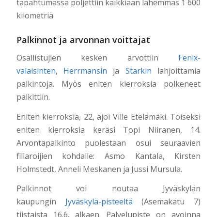
tapahtumassa poljettiin kaikkiaan lähemmäs 1 600
kilometriä.
Palkinnot ja arvonnan voittajat
Osallistujien kesken arvottiin
Fenix-
valaisinten
,
Herrmansin
ja
Starkin
lahjoittamia
palkintoja. Myös eniten kierroksia polkeneet
palkittiin.
Eniten kierroksia, 22, ajoi Ville Etelämäki. Toiseksi
eniten kierroksia keräsi Topi Niiranen, 14.
Arvontapalkinto puolestaan osui seuraavien
fillaroijien kohdalle: Asmo Kantala, Kirsten
Holmstedt, Anneli Meskanen ja Jussi Mursula.
Palkinnot voi noutaa Jyväskylän
kaupungin
Jyväskylä-pisteeltä
(Asemakatu 7)
tiistaista 16.6. alkaen. Palvelupiste on avoinna