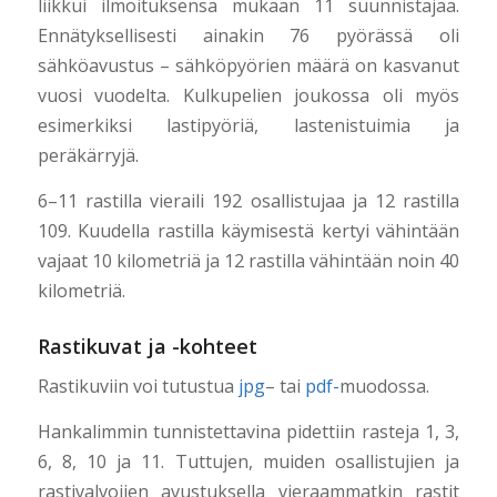
liikkui ilmoituksensa mukaan 11 suunnistajaa.
Ennätyksellisesti ainakin 76 pyörässä oli
sähköavustus – sähköpyörien määrä on kasvanut
vuosi vuodelta. Kulkupelien joukossa oli myös
esimerkiksi lastipyöriä, lastenistuimia ja
peräkärryjä.
6–11 rastilla vieraili 192 osallistujaa ja 12 rastilla
109. Kuudella rastilla käymisestä kertyi vähintään
vajaat 10 kilometriä ja 12 rastilla vähintään noin 40
kilometriä.
Rastikuvat ja -kohteet
Rastikuviin voi tutustua
jpg
– tai
pdf-
muodossa.
Hankalimmin tunnistettavina pidettiin rasteja 1, 3,
6, 8, 10 ja 11. Tuttujen, muiden osallistujien ja
rastivalvojien avustuksella vieraammatkin rastit