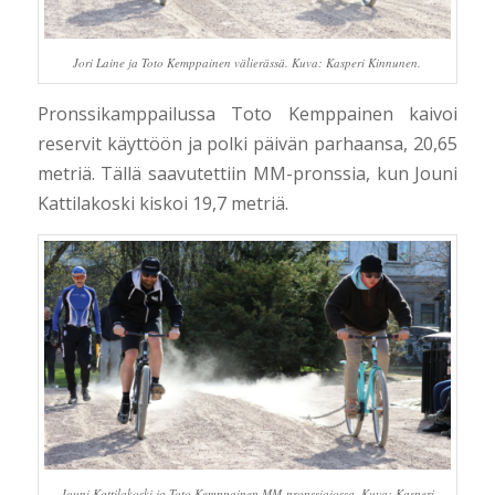
Jori Laine ja Toto Kemppainen välierässä. Kuva: Kasperi Kinnunen.
Pronssikamppailussa Toto Kemppainen kaivoi
reservit käyttöön ja polki päivän parhaansa, 20,65
metriä. Tällä saavutettiin MM-pronssia, kun Jouni
Kattilakoski kiskoi 19,7 metriä.
Jouni Kattilakoski ja Toto Kemppainen MM-pronssiajossa. Kuva: Kasperi