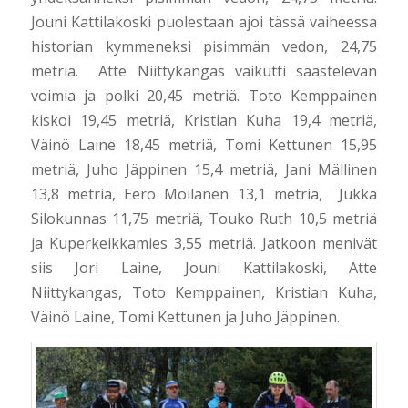
Jouni Kattilakoski puolestaan ajoi tässä vaiheessa
historian kymmeneksi pisimmän vedon, 24,75
metriä. Atte Niittykangas vaikutti säästelevän
voimia ja polki 20,45 metriä. Toto Kemppainen
kiskoi 19,45 metriä, Kristian Kuha 19,4 metriä,
Väinö Laine 18,45 metriä, Tomi Kettunen 15,95
metriä, Juho Jäppinen 15,4 metriä, Jani Mällinen
13,8 metriä, Eero Moilanen 13,1 metriä, Jukka
Silokunnas 11,75 metriä, Touko Ruth 10,5 metriä
ja Kuperkeikkamies 3,55 metriä. Jatkoon menivät
siis Jori Laine, Jouni Kattilakoski, Atte
Niittykangas, Toto Kemppainen, Kristian Kuha,
Väinö Laine, Tomi Kettunen ja Juho Jäppinen.