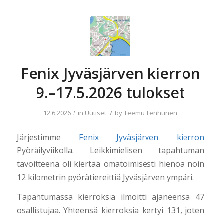
Fenix Jyväsjärven kierron
9.–17.5.2026 tulokset
/
/
12.6.2026
in
Uutiset
by
Teemu Tenhunen
Järjestimme
Fenix Jyväsjärven kierron
Pyöräilyviikolla. Leikkimielisen tapahtuman
tavoitteena oli kiertää omatoimisesti hienoa noin
12 kilometrin pyörätiereittiä Jyväsjärven ympäri.
Tapahtumassa kierroksia ilmoitti ajaneensa 47
osallistujaa. Yhteensä kierroksia kertyi 131, joten