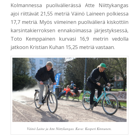
Kolmannessa puolivälierässä Atte Niittykangas
ajoi riittävät 21,55 metriä Väinö Laineen polkiessa
17,7 metriä. Myös viimeinen puolivälierä kiskottiin
karsintakierroksen ennakoimassa järjestyksessä,
Toto Kemppainen kurvasi 16,9 metrin vedolla
jatkoon Kristian Kuhan 15,25 metriä vastaan.
Väinö Laine ja Atte Niittykangas. Kuva: Kasperi Kinnunen.