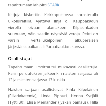
tapahtumaan lahjoitti
STARK
.
Ketjuja kiskottiin Kirkkopuistossa sorastetulla
ulkoilureitillä. Ajettava linja oli Kauppakadun
vierellä loivaan alamäkeen Kilpisenkadun
suuntaan, näin saatiin näyttäviä vetoja. Reitti on
varsin vertailukelpoinen alkuperäisen
järjestämispaikan eli Paraatiaukion kanssa.
Osallistujat
Tapahtumaan ilmoittautui mukavasti osallistujia.
Parin peruutuksen jälkeenkin naisten sarjassa oli
12 ja miesten sarjassa 13 kuskia.
Naisten sarjaan osallistuivat Pihla Kilpeläinen
(Fillariakatemia), Linda Pippuri, Henna Syrjälä
(Tytti 30), Eliisa Meinander (Jyskän pamaus), Hilla