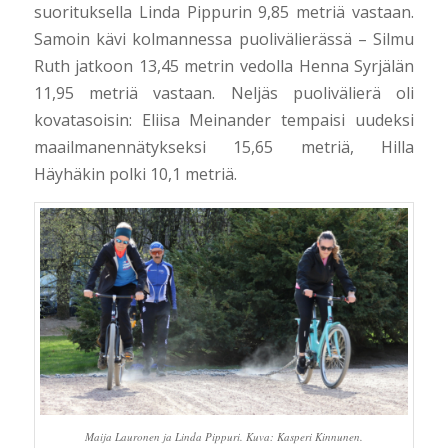
suorituksella Linda Pippurin 9,85 metriä vastaan.
Samoin kävi kolmannessa puolivälierässä – Silmu
Ruth jatkoon 13,45 metrin vedolla Henna Syrjälän
11,95 metriä vastaan. Neljäs puolivälierä oli
kovatasoisin: Eliisa Meinander tempaisi uudeksi
maailmanennätykseksi 15,65 metriä, Hilla
Häyhäkin polki 10,1 metriä.
Maija Lauronen ja Linda Pippuri. Kuva: Kasperi Kinnunen.