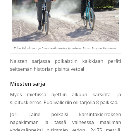
Pihla Kilpeläinen ja Silmu Ruth naisten finaalissa. Kuva: Kasperi Kinnunen.
Naisten sarjassa polkaistiin kaikkiaan peräti
seitsemän historian pisintä vetoa!
Miesten sarja
Myös miehissä ajettiin alkuun karsinta- ja
sijoituskierros. Puolivälieriin oli tarjolla 8 paikkaa.
Jori Laine polkaisi karsintakierroksen
napakimman ja tässä vaiheessa maailman
yhdeksänneksi pisimmän vedon, 24,75 metriä.