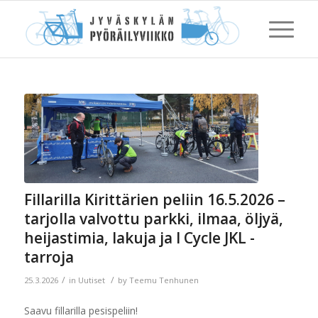
Fillarilla Kirittärien peliin 16.5.2026 –
tarjolla valvottu parkki, ilmaa, öljyä,
heijastimia, lakuja ja I Cycle JKL -
tarroja
/
/
25.3.2026
in
Uutiset
by
Teemu Tenhunen
Saavu fillarilla pesispeliin!