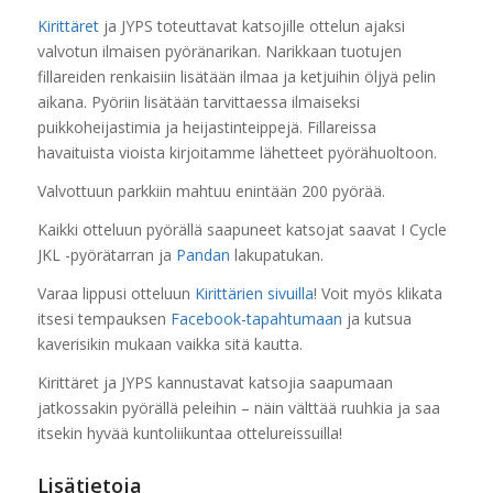
Kirittäret
ja JYPS toteuttavat katsojille ottelun ajaksi
valvotun ilmaisen pyöränarikan. Narikkaan tuotujen
fillareiden renkaisiin lisätään ilmaa ja ketjuihin öljyä pelin
aikana. Pyöriin lisätään tarvittaessa ilmaiseksi
puikkoheijastimia ja heijastinteippejä. Fillareissa
havaituista vioista kirjoitamme lähetteet pyörähuoltoon.
Valvottuun parkkiin mahtuu enintään 200 pyörää.
Kaikki otteluun pyörällä saapuneet katsojat saavat I Cycle
JKL -pyörätarran ja
Pandan
lakupatukan.
Varaa lippusi otteluun
Kirittärien sivuilla
! Voit myös klikata
itsesi tempauksen
Facebook-tapahtumaan
ja kutsua
kaverisikin mukaan vaikka sitä kautta.
Kirittäret ja JYPS kannustavat katsojia saapumaan
jatkossakin pyörällä peleihin – näin välttää ruuhkia ja saa
itsekin hyvää kuntoliikuntaa ottelureissuilla!
Lisätietoja