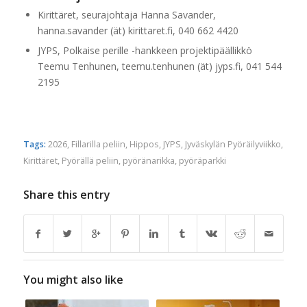
Kirittäret, seurajohtaja Hanna Savander,
hanna.savander (ät) kirittaret.fi, 040 662 4420
JYPS, Polkaise perille -hankkeen projektipäällikkö
Teemu Tenhunen, teemu.tenhunen (ät) jyps.fi, 041 544
2195
Tags:
2026
,
Fillarilla peliin
,
Hippos
,
JYPS
,
Jyväskylän Pyöräilyviikko
,
Kirittäret
,
Pyörällä peliin
,
pyöränarikka
,
pyöräparkki
Share this entry
You might also like