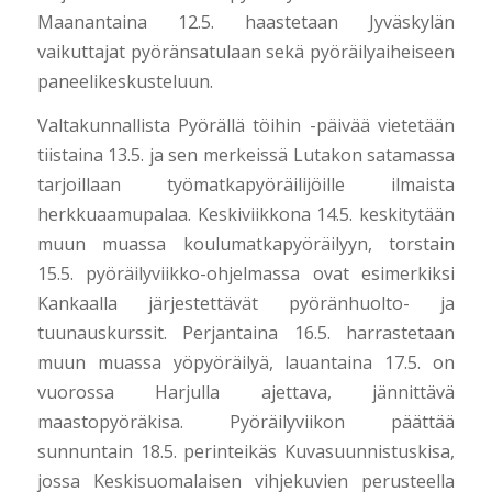
Maanantaina 12.5. haastetaan Jyväskylän
vaikuttajat pyöränsatulaan sekä pyöräilyaiheiseen
paneelikeskusteluun.
Valtakunnallista Pyörällä töihin -päivää vietetään
tiistaina 13.5. ja sen merkeissä Lutakon satamassa
tarjoillaan työmatkapyöräilijöille ilmaista
herkkuaamupalaa. Keskiviikkona 14.5. keskitytään
muun muassa koulumatkapyöräilyyn, torstain
15.5. pyöräilyviikko-ohjelmassa ovat esimerkiksi
Kankaalla järjestettävät pyöränhuolto- ja
tuunauskurssit. Perjantaina 16.5. harrastetaan
muun muassa yöpyöräilyä, lauantaina 17.5. on
vuorossa Harjulla ajettava, jännittävä
maastopyöräkisa. Pyöräilyviikon päättää
sunnuntain 18.5. perinteikäs Kuvasuunnistuskisa,
jossa Keskisuomalaisen vihjekuvien perusteella