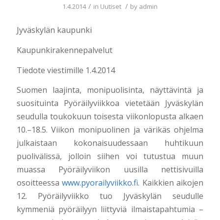
/
/
1.4.2014
in
Uutiset
by
admin
Jyväskylän kaupunki
Kaupunkirakennepalvelut
Tiedote viestimille 1.4.2014
Suomen laajinta, monipuolisinta, näyttävintä ja
suosituinta Pyöräilyviikkoa vietetään Jyväskylän
seudulla toukokuun toisesta viikonlopusta alkaen
10.–18.5. Viikon monipuolinen ja värikäs ohjelma
julkaistaan kokonaisuudessaan huhtikuun
puolivälissä, jolloin siihen voi tutustua muun
muassa Pyöräilyviikon uusilla nettisivuilla
osoitteessa
www.pyorailyviikko.fi
.
Kaikkien aikojen
12. Pyöräilyviikko tuo Jyväskylän seudulle
kymmeniä pyöräilyyn liittyviä ilmaistapahtumia –