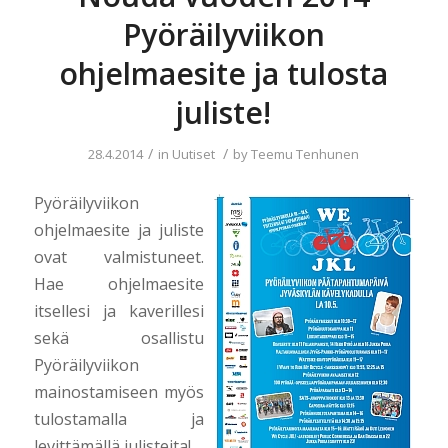
Pyöräilyviikon
ohjelmaesite ja tulosta
juliste!
/
/
28.4.2014
in
Uutiset
by
Teemu Tenhunen
Pyöräilyviikon
ohjelmaesite ja juliste
ovat valmistuneet.
Hae ohjelmaesite
itsellesi ja kaverillesi
sekä osallistu
Pyöräilyviikon
mainostamiseen myös
tulostamalla ja
levittämällä julisteita!