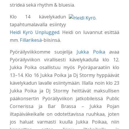
strideä sekä rhythm & bluesia.
Klo 14 kävelykadun
tapahtumalavalla esiintyy
Heidi Kyrö Unplugged
. Heidi on luvannut esittää
mm.
Fillarikesä
-biisinsä.
Pyöräilyviikkomme suojelija
Jukka Poika
avaa
Pyöräilyviikon virallisesti kävelykadulla klo 12.
Jukka Poika osallistuu myös Pyöräparaatiin klo
13–14. Klo 16 Jukka Poika ja Dj Stormy hyppäävät
kävelykadun lavalle esiintymään. Illalla noin klo 23
Jukka Poika ja Dj Stormy heittävät maksullisen
pääkonsertin Pyöräilyviikon jatkobileissä Public
Cornerissa ja Bar Brassa – Jukka Pojan
iltapäiväkeikalle on odotettavissa ruuhkaa, joten
jos haluat varmasti kuulla Jukka Poikaa, niin