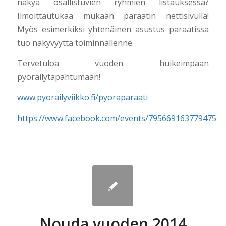
näkyä osallistuvien ryhmien listauksessa?
Ilmoittautukaa mukaan paraatin nettisivulla!
Myös esimerkiksi yhtenäinen asustus paraatissa
tuo näkyvyyttä toiminnallenne.
Tervetuloa vuoden huikeimpaan
pyöräilytapahtumaan!
www.pyorailyviikko.fi/pyoraparaati
https://www.facebook.com/events/795669163779475
Nouda vuoden 2014