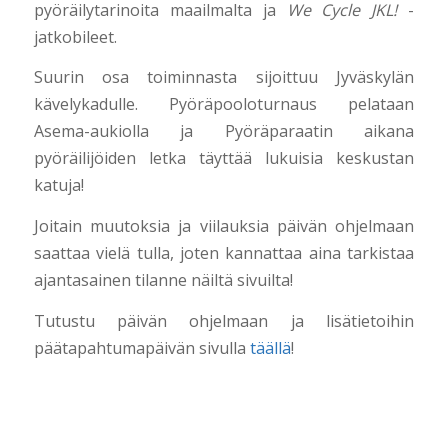
pyöräilytarinoita maailmalta ja
We Cycle JKL!
-
jatkobileet.
Suurin osa toiminnasta sijoittuu Jyväskylän
kävelykadulle. Pyöräpooloturnaus pelataan
Asema-aukiolla ja Pyöräparaatin aikana
pyöräilijöiden letka täyttää lukuisia keskustan
katuja!
Joitain muutoksia ja viilauksia päivän ohjelmaan
saattaa vielä tulla, joten kannattaa aina tarkistaa
ajantasainen tilanne näiltä sivuilta!
Tutustu päivän ohjelmaan ja lisätietoihin
päätapahtumapäivän sivulla
täällä
!