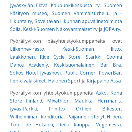
Jyväskylän Elävä Kaupunkikeskusta ry
,
Suomen
käsityön museo
,
Suomen Vammaisurheilu ja -
liikunta ry
,
Soveltavan liikunnan apuvälinetoiminta
Solia
,
Keski-Suomen Näkövammaiset ry
ja
JOPA ry
.
Pyöräilyviikon pääyhteistyökumppaneita ovat
Liikennevirasto
,
Keski-Suomen liitto
,
Laakkonen
,
Ride Cycle Store
,
Starkki
,
Cooma
Dance Academy
,
Keskisuomalainen
,
Bar Bra
,
Sokos Hotel Jyväshovi
,
Public Corner
,
PowerBar
,
Fenix-valaisimet
,
Halonen Sport
ja
Kirjapaino Ässä
.
Pyöräilyviikon yhteistyökumppaneita
Asko
,
Kona
Store Finland
,
Mixathlon
,
Maukka
,
Herrman’s
,
Jyväs-Parkki
,
Trimtex
,
Ortlieb
,
Bikester
,
Wilhelmiinan konditoria
,
Päijänne-risteilyt Hilden
,
Tour de Helsinki
,
Reilu kauppa
,
Vegemesta
,