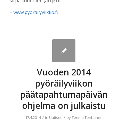
sirpa.konttinen (at) jkl.fi
–
www.pyorailyviikko.fi
Vuoden 2014
pyöräilyviikon
päätapahtumapäivän
ohjelma on julkaistu
/
/
17.4.2014
in
Uutiset
by
Teemu Tenhunen