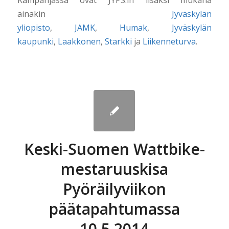
Kampanjassa ovat JYPS:in lisäksi mukana
ainakin
Jyväskylän
yliopisto
,
JAMK
,
Humak
,
Jyväskylän
kaupunki
,
Laakkonen
,
Starkki
ja
Liikenneturva
.
Keski-Suomen Wattbike-
mestaruuskisa
Pyöräilyviikon
päätapahtumassa
10.5.2014