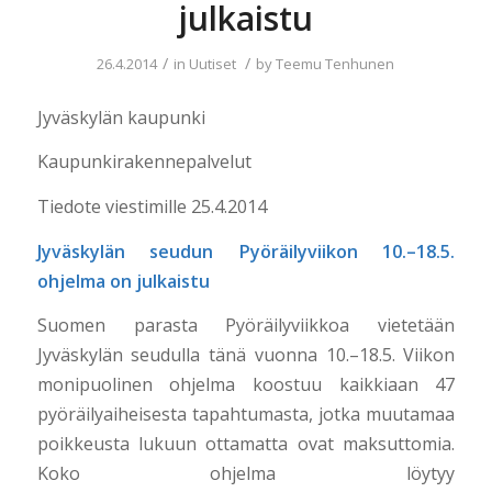
julkaistu
/
/
26.4.2014
in
Uutiset
by
Teemu Tenhunen
Jyväskylän kaupunki
Kaupunkirakennepalvelut
Tiedote viestimille 25.4.2014
Jyväskylän seudun Pyöräilyviikon 10.–18.5.
ohjelma on julkaistu
Suomen parasta Pyöräilyviikkoa vietetään
Jyväskylän seudulla tänä vuonna 10.–18.5. Viikon
monipuolinen ohjelma koostuu kaikkiaan 47
pyöräilyaiheisesta tapahtumasta, jotka muutamaa
poikkeusta lukuun ottamatta ovat maksuttomia.
Koko ohjelma löytyy