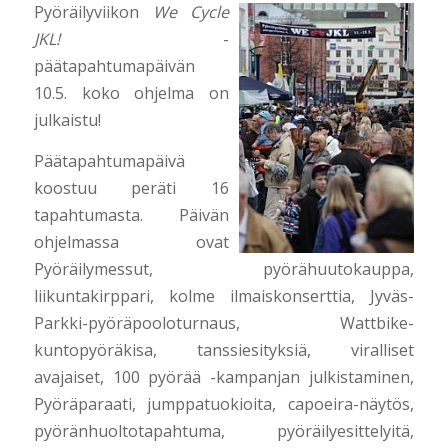
Pyöräilyviikon
We Cycle
JKL!
-
päätapahtumapäivän
10.5. koko ohjelma on
julkaistu!
Päätapahtumapäivä
koostuu peräti 16
tapahtumasta. Päivän
ohjelmassa ovat
Pyöräilymessut, pyörähuutokauppa,
liikuntakirppari, kolme ilmaiskonserttia, Jyväs-
Parkki-pyöräpooloturnaus, Wattbike-
kuntopyöräkisa, tanssiesityksiä, viralliset
avajaiset, 100 pyörää -kampanjan julkistaminen,
Pyöräparaati, jumppatuokioita, capoeira-näytös,
pyöränhuoltotapahtuma, pyöräilyesittelyitä,