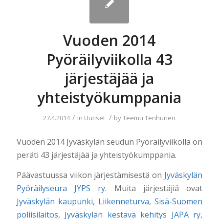
Vuoden 2014
Pyöräilyviikolla 43
järjestäjää ja
yhteistyökumppania
/
/
27.4.2014
in
Uutiset
by
Teemu Tenhunen
Vuoden 2014 Jyväskylän seudun Pyöräilyviikolla on
peräti 43 järjestäjää ja yhteistyökumppania.
Päävastuussa viikon järjestämisestä on
Jyväskylän
Pyöräilyseura JYPS ry
. Muita järjestäjiä ovat
Jyväskylän kaupunki
,
Liikenneturva
,
Sisä-Suomen
poliisilaitos
,
Jyväskylän kestävä kehitys JAPA ry
,