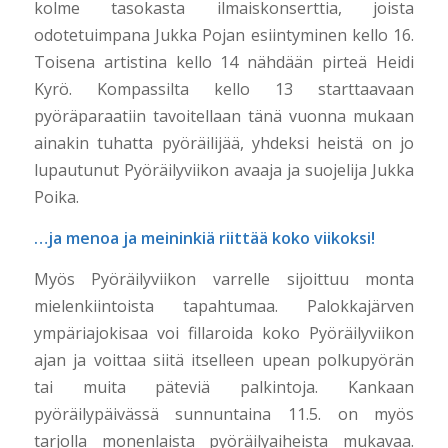
kolme tasokasta ilmaiskonserttia, joista
odotetuimpana Jukka Pojan esiintyminen kello 16.
Toisena artistina kello 14 nähdään pirteä Heidi
Kyrö. Kompassilta kello 13 starttaavaan
pyöräparaatiin tavoitellaan tänä vuonna mukaan
ainakin tuhatta pyöräilijää, yhdeksi heistä on jo
lupautunut Pyöräilyviikon avaaja ja suojelija Jukka
Poika.
…ja menoa ja meininkiä riittää koko viikoksi!
Myös Pyöräilyviikon varrelle sijoittuu monta
mielenkiintoista tapahtumaa. Palokkajärven
ympäriajokisaa voi fillaroida koko Pyöräilyviikon
ajan ja voittaa siitä itselleen upean polkupyörän
tai muita päteviä palkintoja. Kankaan
pyöräilypäivässä sunnuntaina 11.5. on myös
tarjolla monenlaista pyöräilyaiheista mukavaa.