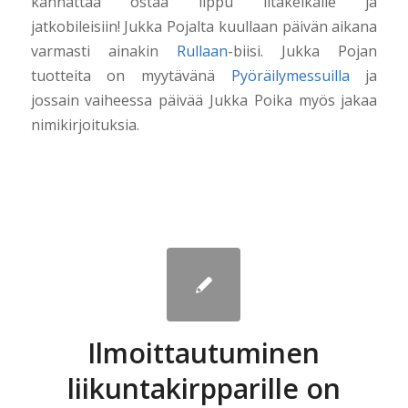
kannattaa ostaa lippu iltakeikalle ja
jatkobileisiin! Jukka Pojalta kuullaan päivän aikana
varmasti ainakin
Rullaan
-biisi. Jukka Pojan
tuotteita on myytävänä
Pyöräilymessuilla
ja
jossain vaiheessa päivää Jukka Poika myös jakaa
nimikirjoituksia.
Ilmoittautuminen
liikuntakirpparille on