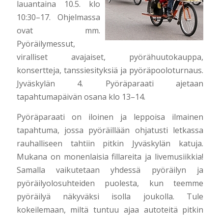
lauantaina 10.5. klo
10:30–17. Ohjelmassa
ovat mm.
Pyöräilymessut,
viralliset avajaiset, pyörähuutokauppa,
konsertteja, tanssiesityksiä ja pyöräpooloturnaus.
Jyväskylän 4. Pyöräparaati ajetaan
tapahtumapäivän osana klo 13–14.
Pyöräparaati on iloinen ja leppoisa ilmainen
tapahtuma, jossa pyöräillään ohjatusti letkassa
rauhalliseen tahtiin pitkin Jyväskylän katuja.
Mukana on monenlaisia fillareita ja livemusiikkia!
Samalla vaikutetaan yhdessä pyöräilyn ja
pyöräilyolosuhteiden puolesta, kun teemme
pyöräilyä näkyväksi isolla joukolla. Tule
kokeilemaan, miltä tuntuu ajaa autoteitä pitkin