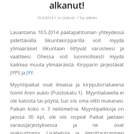
alkanut!
/
/
10.4.2014
in
Uutiset
by
admin
Lauantaina 10.5.2014 päätapahtuman yhteydessä
pidettävällä liikuntakirpparilla voit myydä
ylimääräiset liikuntaan liittyvät varusteesi ja
vaatteesi. Ohessa voit luonnollisesti myydä
kaikkea muuta ylimääräistä. Kirpparin järjestävät
JYPS ja
JYY
.
Myyntipaikat ovat ilmaisia ja kirpputorialueena
toimii Aren aukio (Puistokatu 1). Myyntialueella ei
ole katosta tai pöytiä, tuo siis oma viltti mukanasi.
Paikan koko n. 3 neliömetriä. Myyntipaikkoja on
jaossa 30 kpl, ole siis nopea! Paikat jaetaan
varausjärjestyksessä ja ne ovat
maksuttomia. Lisätietoja ja ilmoittautuminen