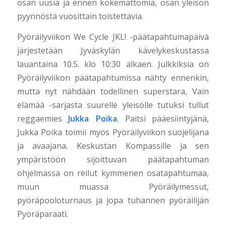
osan uusia ja ennen kokemattomia, osan yleisön
pyynnöstä vuosittain toistettavia.
Pyöräilyviikon
We Cycle JKL!
-päätapahtumapäivä
järjestetään Jyväskylän kävelykeskustassa
lauantaina 10.5. klo 10:30 alkaen. Julkkiksia on
Pyöräilyviikon päätapahtumissa nähty ennenkin,
mutta nyt nähdään todellinen superstara,
Vain
elämää
-sarjasta suurelle yleisölle tutuksi tullut
reggaemies
Jukka Poika
. Paitsi pääesiintyjänä,
Jukka Poika toimii myös Pyöräilyviikon suojelijana
ja avaajana. Keskustan Kompassille ja sen
ympäristöön sijoittuvan päätapahtuman
ohjelmassa on reilut kymmenen osatapahtumaa,
muun muassa Pyöräilymessut,
pyöräpooloturnaus ja jopa tuhannen pyöräilijän
Pyöräparaati.