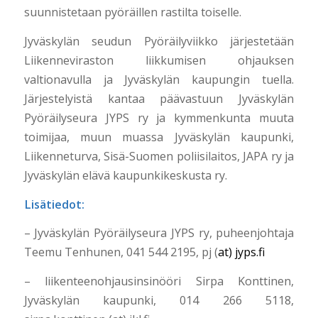
suunnistetaan pyöräillen rastilta toiselle.
Jyväskylän seudun Pyöräilyviikko järjestetään
Liikenneviraston liikkumisen ohjauksen
valtionavulla ja Jyväskylän kaupungin tuella.
Järjestelyistä kantaa päävastuun Jyväskylän
Pyöräilyseura JYPS ry ja kymmenkunta muuta
toimijaa, muun muassa Jyväskylän kaupunki,
Liikenneturva, Sisä-Suomen poliisilaitos, JAPA ry ja
Jyväskylän elävä kaupunkikeskusta ry.
Lisätiedot:
– Jyväskylän Pyöräilyseura JYPS ry, puheenjohtaja
Teemu Tenhunen, 041 544 2195, pj (
at) j
yps.fi
– liikenteenohjausinsinööri Sirpa Konttinen,
Jyväskylän kaupunki, 014 266 5118,