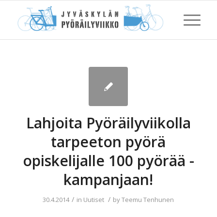
Lahjoita Pyöräilyviikolla
tarpeeton pyörä
opiskelijalle 100 pyörää -
kampanjaan!
/
/
30.4.2014
in
Uutiset
by
Teemu Tenhunen