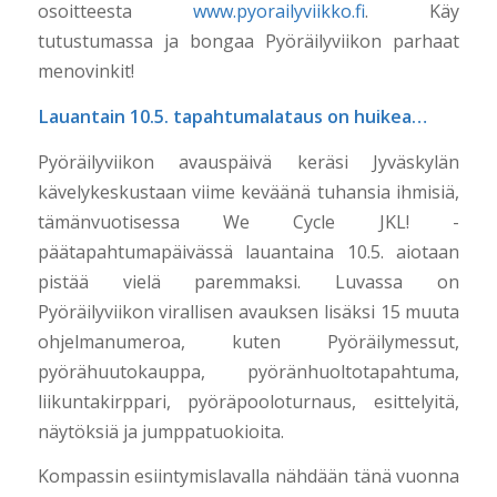
osoitteesta
www.pyorailyviikko.fi
. Käy
tutustumassa ja bongaa Pyöräilyviikon parhaat
menovinkit!
Lauantain 10.5. tapahtumalataus on huikea…
Pyöräilyviikon avauspäivä keräsi Jyväskylän
kävelykeskustaan viime keväänä tuhansia ihmisiä,
tämänvuotisessa We Cycle JKL! -
päätapahtumapäivässä lauantaina 10.5. aiotaan
pistää vielä paremmaksi. Luvassa on
Pyöräilyviikon virallisen avauksen lisäksi 15 muuta
ohjelmanumeroa, kuten Pyöräilymessut,
pyörähuutokauppa, pyöränhuoltotapahtuma,
liikuntakirppari, pyöräpooloturnaus, esittelyitä,
näytöksiä ja jumppatuokioita.
Kompassin esiintymislavalla nähdään tänä vuonna