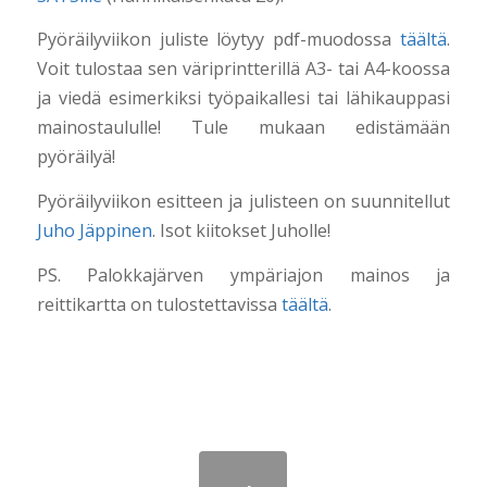
Pyöräilyviikon juliste löytyy pdf-muodossa
täältä
.
Voit tulostaa sen väriprintterillä A3- tai A4-koossa
ja viedä esimerkiksi työpaikallesi tai lähikauppasi
mainostaululle! Tule mukaan edistämään
pyöräilyä!
Pyöräilyviikon esitteen ja julisteen on suunnitellut
Juho Jäppinen
. Isot kiitokset Juholle!
PS. Palokkajärven ympäriajon mainos ja
reittikartta on tulostettavissa
täältä
.