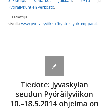
Silkkisiipi
,
K-Market Jälkkäri
,
SATS
ja
Pyöräilykuntien verkosto
.
Lisätietoja
sivulta
www.pyorailyviikko.fi/yhteistyokumppanit
.
Tiedote: Jyväskylän
seudun Pyöräilyviikon
10.–18.5.2014 ohjelma on