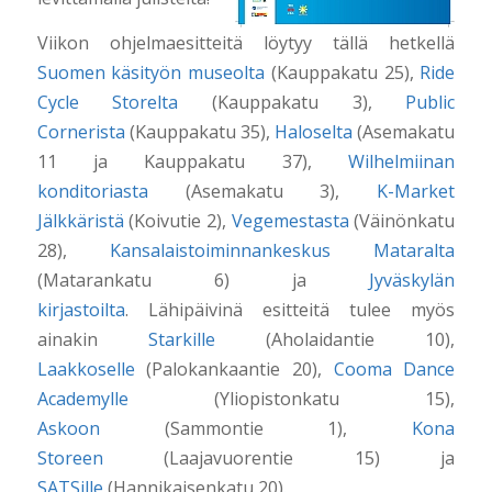
Viikon ohjelmaesitteitä löytyy tällä hetkellä
Suomen käsityön museolta
(Kauppakatu 25),
Ride
Cycle Storelta
(Kauppakatu 3),
Public
Cornerista
(Kauppakatu 35),
Haloselta
(Asemakatu
11 ja Kauppakatu 37),
Wilhelmiinan
konditoriasta
(Asemakatu 3),
K-Market
Jälkkäristä
(Koivutie 2),
Vegemestasta
(Väinönkatu
28),
Kansalaistoiminnankeskus Mataralta
(Matarankatu 6) ja
Jyväskylän
kirjastoilta
.
Lähipäivinä esitteitä tulee myös
ainakin
Starkille
(Aholaidantie 10),
Laakkoselle
(Palokankaantie 20),
Cooma Dance
Academylle
(Yliopistonkatu 15),
Askoon
(Sammontie 1),
Kona
Storeen
(Laajavuorentie 15) ja
SATSille
(Hannikaisenkatu 20).