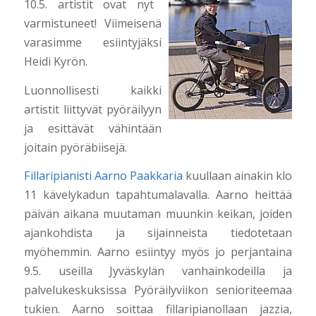
10.5. artistit ovat nyt
varmistuneet! Viimeisenä
varasimme esiintyjäksi
Heidi Kyrön.
Luonnollisesti kaikki
artistit liittyvät pyöräilyyn
ja esittävät vähintään
joitain pyöräbiisejä.
Fillaripianisti Aarno Paakkaria
kuullaan ainakin klo
11 kävelykadun tapahtumalavalla. Aarno heittää
päivän aikana muutaman muunkin keikan, joiden
ajankohdista ja sijainneista tiedotetaan
myöhemmin. Aarno esiintyy myös jo perjantaina
9.5. useilla Jyväskylän vanhainkodeilla ja
palvelukeskuksissa Pyöräilyviikon senioriteemaa
tukien.
Aarno soittaa fillaripianollaan jazzia,