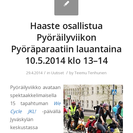
Haaste osallistua
Pyöräilyviikon
Pyöräparaatiin lauantaina
10.5.2014 klo 13–14
/
/
29.4.2014
in
Uutiset
by
Teemu Tenhunen
Pyöräilyviikko avataan
spektaakkelimaisella
15 tapahtuman
We
Cycle JKL!
-päivällä
Jyväskylän
keskustassa