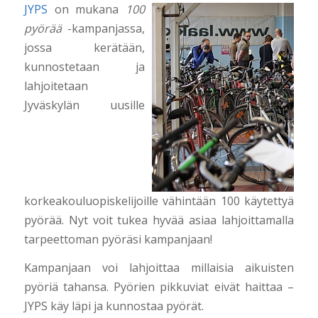
JYPS
on mukana
100
pyörää
-kampanjassa,
jossa kerätään,
kunnostetaan ja
lahjoitetaan
Jyväskylän uusille
korkeakouluopiskelijoille vähintään 100 käytettyä
pyörää. Nyt voit tukea hyvää asiaa lahjoittamalla
tarpeettoman pyöräsi kampanjaan!
Kampanjaan voi lahjoittaa millaisia aikuisten
pyöriä tahansa. Pyörien pikkuviat eivät haittaa –
JYPS käy läpi ja kunnostaa pyörät.