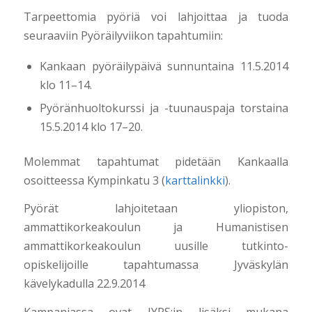
Tarpeettomia pyöriä voi lahjoittaa ja tuoda
seuraaviin Pyöräilyviikon tapahtumiin:
Kankaan pyöräilypäivä sunnuntaina 11.5.2014
klo 11–14.
Pyöränhuoltokurssi ja -tuunauspaja torstaina
15.5.2014 klo 17–20.
Molemmat tapahtumat pidetään Kankaalla
osoitteessa Kympinkatu 3 (
karttalinkki
).
Pyörät lahjoitetaan yliopiston,
ammattikorkeakoulun ja Humanistisen
ammattikorkeakoulun uusille tutkinto-
opiskelijoille tapahtumassa Jyväskylän
kävelykadulla 22.9.2014