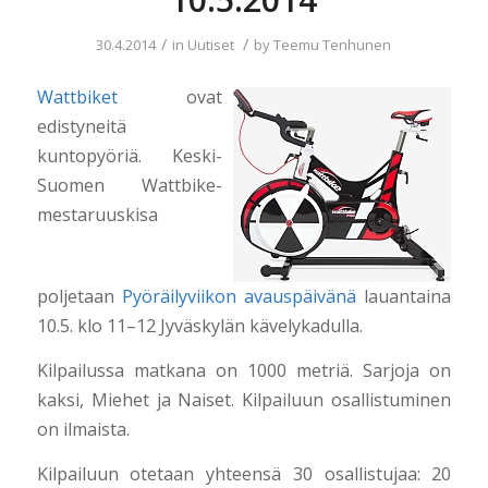
/
/
30.4.2014
in
Uutiset
by
Teemu Tenhunen
Wattbiket
ovat
edistyneitä
kuntopyöriä. Keski-
Suomen Wattbike-
mestaruuskisa
poljetaan
Pyöräilyviikon avauspäivänä
lauantaina
10.5. klo 11–12 Jyväskylän kävelykadulla.
Kilpailussa matkana on 1000 metriä. Sarjoja on
kaksi, Miehet ja Naiset. Kilpailuun osallistuminen
on ilmaista.
Kilpailuun otetaan yhteensä 30 osallistujaa: 20