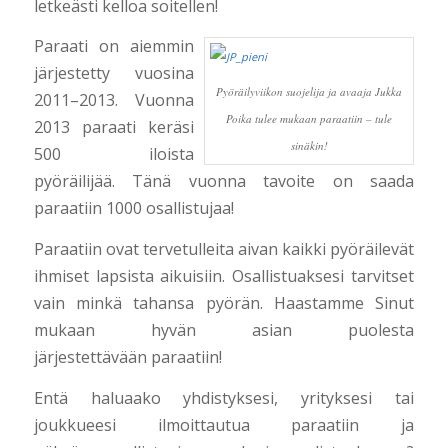
letkeästi kelloa soitellen!
Paraati on aiemmin
järjestetty vuosina
Pyöräilyviikon suojelija ja avaaja Jukka
2011–2013. Vuonna
Poika tulee mukaan paraatiin – tule
2013 paraati keräsi
sinäkin!
500 iloista
pyöräilijää. Tänä vuonna tavoite on saada
paraatiin 1000 osallistujaa!
Paraatiin ovat tervetulleita aivan kaikki pyöräilevät
ihmiset lapsista aikuisiin. Osallistuaksesi tarvitset
vain minkä tahansa pyörän.
Haastamme Sinut
mukaan hyvän asian puolesta
järjestettävään paraatiin!
Entä haluaako yhdistyksesi, yrityksesi tai
joukkueesi ilmoittautua paraatiin ja