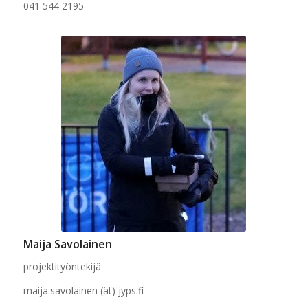
041 544 2195
Maija Savolainen
projektityöntekijä
maija.savolainen (ät) jyps.fi