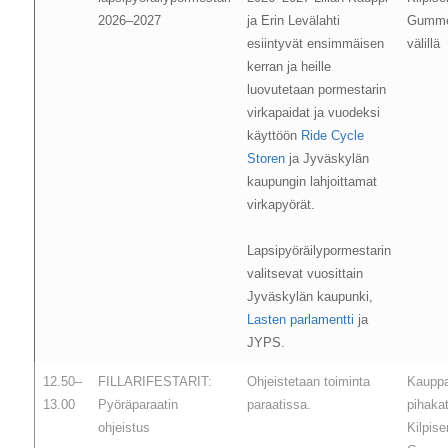
2026–2027
ja Erin Levälahti
Gumme
esiintyvät ensimmäisen
välillä
kerran ja heille
luovutetaan pormestarin
virkapaidat ja vuodeksi
käyttöön
Ride Cycle
Storen
ja Jyväskylän
kaupungin lahjoittamat
virkapyörät.
Lapsipyöräilypormestarin
valitsevat vuosittain
Jyväskylän kaupunki,
Lasten parlamentti
ja
JYPS.
12.50–
FILLARIFESTARIT:
Ohjeistetaan toiminta
Kaupp
13.00
Pyöräparaatin
paraatissa.
pihaka
ohjeistus
Kilpis