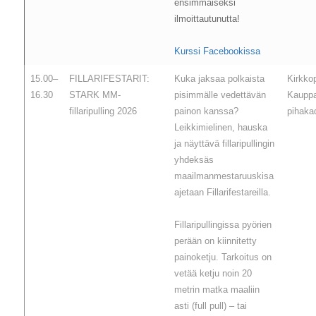
ensimmäiseksi
ilmoittautunutta!
Kurssi Facebookissa
15.00–
FILLARIFESTARIT:
Kuka jaksaa polkaista
Kirkko
16.30
STARK MM-
pisimmälle vedettävän
Kaupp
fillaripulling 2026
painon kanssa?
pihakad
Leikkimielinen, hauska
ja näyttävä fillaripullingin
yhdeksäs
maailmanmestaruuskisa
ajetaan Fillarifestareilla.
Fillaripullingissa pyörien
perään on kiinnitetty
painoketju. Tarkoitus on
vetää ketju noin 20
metrin matka maaliin
asti (full pull) – tai