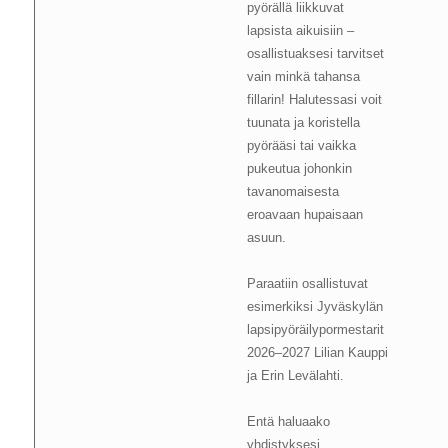
pyörällä liikkuvat
lapsista aikuisiin –
osallistuaksesi tarvitset
vain minkä tahansa
fillarin! Halutessasi voit
tuunata ja koristella
pyörääsi tai vaikka
pukeutua johonkin
tavanomaisesta
eroavaan hupaisaan
asuun.
Paraatiin osallistuvat
esimerkiksi Jyväskylän
lapsipyöräilypormestarit
2026–2027 Lilian Kauppi
ja Erin Levälahti.
Entä haluaako
yhdistyksesi,