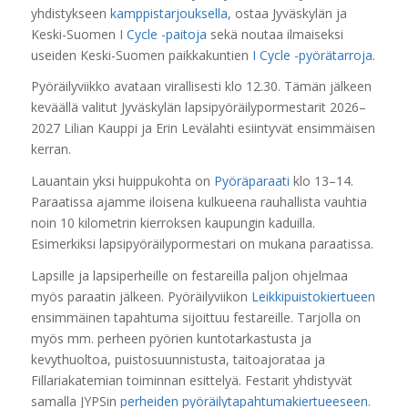
yhdistykseen
kamppistarjouksella
, ostaa Jyväskylän ja
Keski-Suomen
I Cycle -paitoja
sekä noutaa ilmaiseksi
useiden Keski-Suomen paikkakuntien
I Cycle -pyörätarroja
.
Pyöräilyviikko avataan virallisesti klo 12.30. Tämän jälkeen
keväällä valitut Jyväskylän lapsipyöräilypormestarit 2026
–
2027 Lilian Kauppi ja Erin Levälahti
esiintyvät ensimmäisen
kerran.
Lauantain yksi huippukohta on
Pyöräparaati
k
lo 13–14.
Paraatissa ajamme iloisena kulkueena rauhallista vauhtia
noin 10 kilometrin kierroksen kaupungin kaduilla.
Esimerkiksi lapsipyöräilypormestari on mukana paraatissa.
Lapsille ja lapsiperheille on festareilla paljon ohjelmaa
myös paraatin jälkeen. Pyöräilyviikon
Leikkipuistokiertueen
ensimmäinen tapahtuma sijoittuu festareille. Tarjolla on
myös mm. perheen pyörien kuntotarkastusta ja
kevythuoltoa, puistosuunnistusta, taitoajorataa ja
Fillariakatemian toiminnan esittelyä. Festarit yhdistyvät
samalla JYPSin
perheiden pyöräilytapahtumakiertueeseen
.