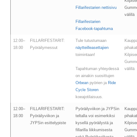
Kilpis
Fillarifestarien nettisivu
Gumme
välillä
Fillarifestarien
Facebook-tapahtuma
12.00–
FILLARIFESTARIT:
Tule tutustumaan
Kaupp
18.00
Pyöräilymessut
näytteilleasettajien
pihaka
toimintaan!
Kilpis
Gumme
Tapahtuman yhteydessä
välillä
on ainakin suosittujen
Orbean
pyörien ja
Ride
Cycle Storen
koeajotilaisuus.
12.00–
FILLARIFESTARIT:
Pyöräilyviikon ja JYPSin
Kaupp
18.00
Pyöräilyviikon ja
teltalla voi esimerkiksi
pihaka
JYPSin esittelypiste
kysellä pyöräilystä ja
Kilpis
fillarilla liikkumisesta
Gumme
sekä Pyöräilyviikosta,
välillä