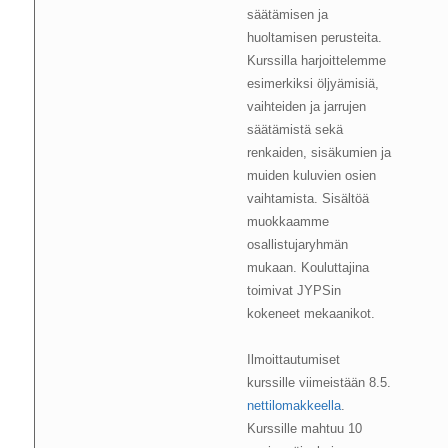
säätämisen ja
huoltamisen perusteita.
Kurssilla harjoittelemme
esimerkiksi öljyämisiä,
vaihteiden ja jarrujen
säätämistä sekä
renkaiden, sisäkumien ja
muiden kuluvien osien
vaihtamista. Sisältöä
muokkaamme
osallistujaryhmän
mukaan. Kouluttajina
toimivat JYPSin
kokeneet mekaanikot.
Ilmoittautumiset
kurssille viimeistään 8.5.
nettilomakkeella
.
Kurssille mahtuu 10