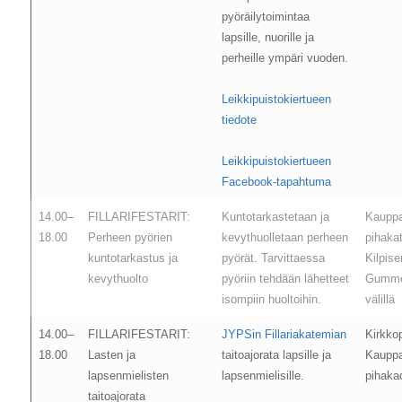
pyöräilytoimintaa
lapsille, nuorille ja
perheille ympäri vuoden.
Leikkipuistokiertueen
tiedote
Leikkipuistokiertueen
Facebook-tapahtuma
14.00–
FILLARIFESTARIT:
Kuntotarkastetaan ja
Kaupp
18.00
Perheen pyörien
kevythuolletaan perheen
pihaka
kuntotarkastus ja
pyörät. Tarvittaessa
Kilpis
kevythuolto
pyöriin tehdään lähetteet
Gumme
isompiin huoltoihin.
välillä
14.00–
FILLARIFESTARIT:
JYPSin Fillariakatemian
Kirkko
18.00
Lasten ja
taitoajorata lapsille ja
Kaupp
lapsenmielisten
lapsenmielisille.
pihakad
taitoajorata