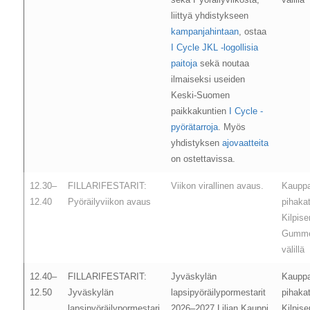
liittyä yhdistykseen
kampanjahintaan
, ostaa
I Cycle JKL -logollisia
paitoja
sekä noutaa
ilmaiseksi useiden
Keski-Suomen
paikkakuntien
I Cycle -
pyörätarroja
. Myös
yhdistyksen
ajovaatteita
on ostettavissa.
12.30–
FILLARIFESTARIT:
Viikon virallinen avaus.
Kaupp
12.40
Pyöräilyviikon avaus
pihaka
Kilpis
Gumme
välillä
12.40–
FILLARIFESTARIT:
Jyväskylän
Kaupp
12.50
Jyväskylän
lapsipyöräilypormestarit
pihaka
lapsipyöräilypormestari
2026–2027 Lilian Kauppi
Kilpis