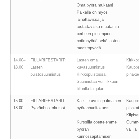
Oma pyörä mukaan!
Paikalla on myös
lainattavissa ja
testattavissa muutamia
perheen pienimpien
potkupyöriä sekä lasten
maastopyöriä.
14.00–
FILLARIFESTARIT:
Lasten oma
Kirkko
18.00
Lasten
kuvasuunnistus
Kaupp
puistosuunnistus
Kirkkopuistossa.
pihakad
Suunnistaa voi liikkuen
fillarilla tai jalan.
15.00–
FILLARIFESTARIT:
Kaikille avoin ja ilmainen
Kaupp
18.00
Pyöränhuoltokurssi
pyöränhuoltokurssi.
pihaka
Kilpis
Kurssilla opettelemme
Gumme
pyörän
välillä
kunnossapitämisen,