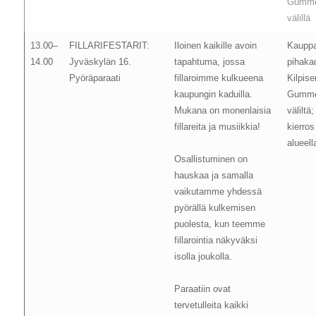
Gumme
välillä
13.00–
FILLARIFESTARIT:
Iloinen kaikille avoin
Kaupp
14.00
Jyväskylän 16.
tapahtuma, jossa
pihaka
Pyöräparaati
fillaroimme kulkueena
Kilpis
kaupungin kaduilla.
Gumme
Mukana on monenlaisia
väliltä
fillareita ja musiikkia!
kierros
alueell
Osallistuminen on
hauskaa ja samalla
vaikutamme yhdessä
pyörällä kulkemisen
puolesta, kun teemme
fillarointia näkyväksi
isolla joukolla.
Paraatiin ovat
tervetulleita kaikki