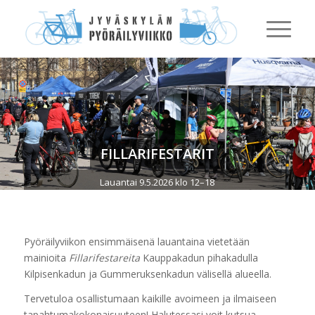
FILLARIFESTARIT
Lauantai 9.5.2026 klo 12–18
Kauppakadun pihakatu Kilpisenkadun ja
Gummeruksenkadun välillä
Pyöräilyviikon ensimmäisenä lauantaina vietetään
mainioita
Fillarifestareita
Kauppakadun pihakadulla
Kilpisenkadun ja Gummeruksenkadun välisellä alueella.
Tervetuloa osallistumaan kaikille avoimeen ja ilmaiseen
tapahtumakokonaisuuteen! Halutessasi voit kutsua