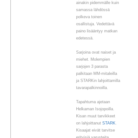
ainakin pidemmälle kuin
samassa lähdössä
polkeva toinen
osallistuja. Vedettävä
paino lisääntyy matkan
edetessä.
Sarjoina ovat naiset ja
miehet. Molempien
sarjojen 3 parasta
palkitaan MM-mitaleilla
ja STARKin lahjoittamilla
tavarapalkinnoilla.
Tapahtuma ajetaan
Helkaman Isojopoilla.
Kisan muut tarvikkeet
on lahjoittanut
STARK
.
Kisaajat eivät tarvitse
erityisiä varusteita