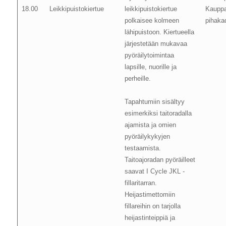
18.00
Leikkipuistokiertue
leikkipuistokiertue
Kaupp
polkaisee kolmeen
pihakad
lähipuistoon. Kiertueella
järjestetään mukavaa
pyöräilytoimintaa
lapsille, nuorille ja
perheille.
Tapahtumiin sisältyy
esimerkiksi taitoradalla
ajamista ja omien
pyöräilykykyjen
testaamista.
Taitoajoradan pyöräilleet
saavat I Cycle JKL -
fillaritarran.
Heijastimettomiin
fillareihin on tarjolla
heijastinteippiä ja