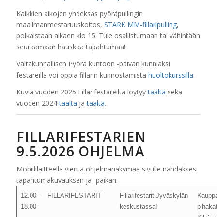
Kaikkien aikojen yhdeksäs pyöräpullingin
maailmanmestaruuskoitos,
STARK MM-fillaripulling
,
polkaistaan alkaen klo 15. Tule osallistumaan tai vähintään
seuraamaan hauskaa tapahtumaa!
Valtakunnallisen Pyörä kuntoon -päivän kunniaksi
festareilla voi oppia fillarin kunnostamista
huoltokurssilla
.
Kuvia vuoden 2025 Fillarifestareilta löytyy
täältä
sekä
vuoden 2024
täältä
ja
täältä
.
FILLARIFESTARIEN
9.5.2026 OHJELMA
Mobiililaitteella vieritä ohjelmanäkymää sivulle nähdäksesi
tapahtumakuvauksen ja -paikan.
12.00–
FILLARIFESTARIT
Fillarifestarit Jyväskylän
Kaupp
18.00
keskustassa!
pihaka