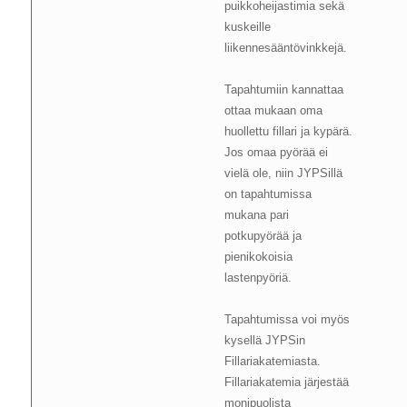
puikkoheijastimia sekä
kuskeille
liikennesääntövinkkejä.
Tapahtumiin kannattaa
ottaa mukaan oma
huollettu fillari ja kypärä.
Jos omaa pyörää ei
vielä ole, niin JYPSillä
on tapahtumissa
mukana pari
potkupyörää ja
pienikokoisia
lastenpyöriä.
Tapahtumissa voi myös
kysellä JYPSin
Fillariakatemiasta.
Fillariakatemia järjestää
monipuolista