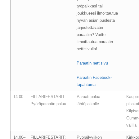
työpaikkasi tai
joukkueesi ilmoittautua
hyvän asian puolesta
järjestettävään
paraatiin? Voitte
ilmoittautua paraatin
nettisivulla!
Paraatin nettisivu
Paraatin Facebook-
tapahtuma
14.00
FILLARIFESTARIT:
Paraati palaa
Kaupp
Pyöräparaatin paluu
lähtöpaikalle.
pihaka
Kilpis
Gumme
välillä
14.00–
FILLARIFESTARIT:
Pyöräilyviikon
Kirkko