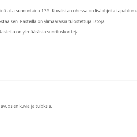
kkeinä alta sunnuntaina 17.5. Kuvalistan ohessa on lisäohjeita tapahtum
ostaa sen. Rasteilla on ylimääräisiä tulostettuja listoja.
Rasteilla on ylimääräisiä suorituskortteja.
vuosien kuvia ja tuloksia.