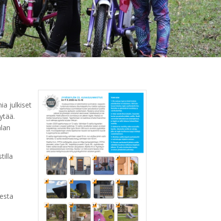
ia julkiset
ytää.
alan
illa
sesta