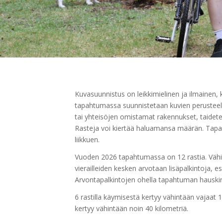
Kuvasuunnistus on leikkimielinen ja ilmainen,
tapahtumassa suunnistetaan kuvien perusteella e
tai yhteisöjen omistamat rakennukset, taideteo
Rasteja voi kiertää haluamansa määrän.
Tapah
liikkuen.
Vuoden 2026 tapahtumassa on 12 rastia. Vähint
vierailleiden kesken arvotaan lisäpalkintoja, e
Arvontapalkintojen ohella tapahtuman hauskin 
6 rastilla käymisestä kertyy vähintään vajaat 10
kertyy vähintään noin 40 kilometriä.