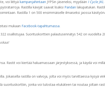
te, voi liittyä
kampanjahintaan
JYPSin jäseneksi, myydään
I Cycle JKL
pyörätarroja. Rastilla kävijät saavat lisäksi
Pandan
lakupatukan. Rastil
oimintaan. Rastilla 1 on 500 ensimmäiselle ilmaiseksi jaossa käsityö
reitasi mukaan
Facebook-tapahtumassa
.
322 osallistujaa.
Suorituskorttien palautusennätys 542 on vuodelta 2
uskaa!
nsa. R
astit voi kiertää haluamassaan järjestyksessä, ja käydä voi millä 
lla. Jokaisella rastilla on valvoja, jolta voi myös tarvittaessa kysyä v
ä suorituskorttiin, jonka voi tulostaa etukäteen tai noutaa joltain rasti