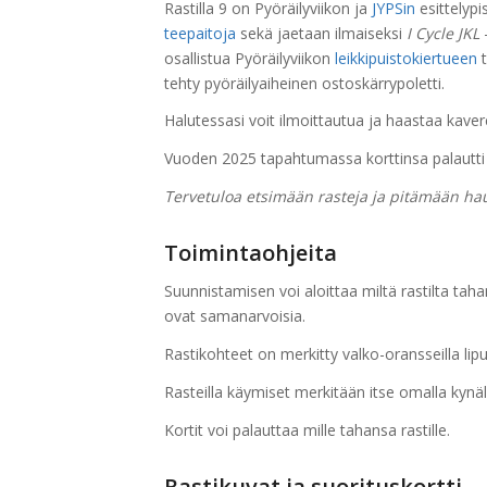
Rastilla 9 on Pyöräilyviikon ja
JYPSin
esittelypis
teepaitoja
sekä jaetaan ilmaiseksi
I Cycle JKL
-
osallistua Pyöräilyviikon
leikkipuistokiertueen
t
tehty pyöräilyaiheinen ostoskärrypoletti.
Halutessasi voit ilmoittautua ja haastaa kave
Vuoden 2025 tapahtumassa korttinsa palautti 
Tervetuloa etsimään rasteja ja pitämään ha
Toimintaohjeita
Suunnistamisen voi aloittaa miltä rastilta taha
ovat samanarvoisia.
Rastikohteet on merkitty valko-oransseilla lipui
Rasteilla käymiset merkitään itse omalla kynäll
Kortit voi palauttaa mille tahansa rastille.
Rastikuvat ja suorituskortti