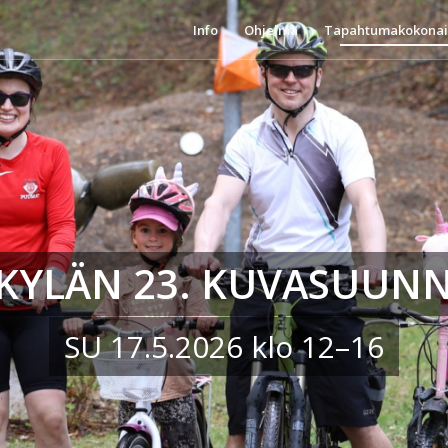
Info
Ohjelma
Tapahtumakokonai
SKYLÄN 23. KUVASUUNN
SU 17.5.2026 klo 12–16