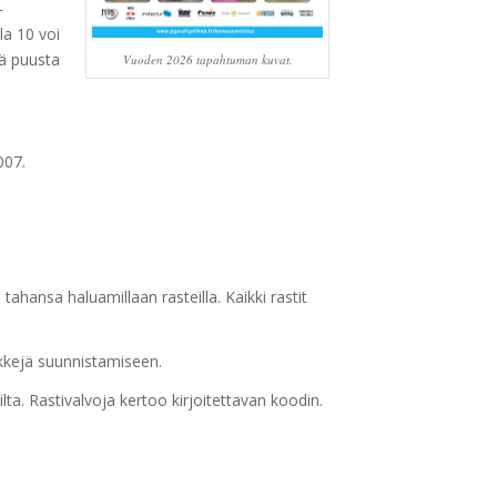
-
la 10 voi
nä puusta
Vuoden 2026 tapahtuman kuvat.
007.
tahansa haluamillaan rasteilla. Kaikki rastit
inkkejä suunnistamiseen.
lta. Rastivalvoja kertoo kirjoitettavan koodin.