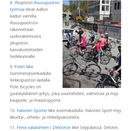
8. Yliopiston
Ruusupuiston
työmaa
Alvar Aallon
kadun varrella.
Ruusupuistoon
rakennetaan
uudisrakennusta
yliopiston
kasvatustieteiden
tiedekunnalle.
9.
Polen
liike
Gummeruksenkadulla
Kirkkopuiston laidalla.
Pole Bicycles on
jyväskyläläinen yritys, joka suunnittelee, valmistaa ja myy
kaupunki- ja maastopyöriä.
10.
Halonen Sportin
liike Asemakadulla. Halonen Sport myy
liikunta-, urheilu- ja retkeilyvarusteita.
11.
Fenix-valaisimien
/
Delotecin
liike Seppälässä. Delotec