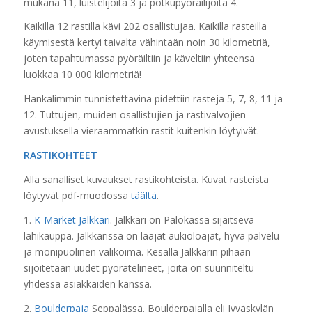
mukana 11, luistelijoita 3 ja potkupyöräilijöitä 4.
Kaikilla 12 rastilla kävi 202 osallistujaa. Kaikilla rasteilla
käymisestä kertyi taivalta vähintään noin 30 kilometriä,
joten tapahtumassa pyöräiltiin ja käveltiin yhteensä
luokkaa 10 000 kilometriä!
Hankalimmin tunnistettavina pidettiin rasteja 5, 7, 8, 11 ja
12. Tuttujen, muiden osallistujien ja rastivalvojien
avustuksella vieraammatkin rastit kuitenkin löytyivät.
RASTIKOHTEET
Alla sanalliset kuvaukset rastikohteista. Kuvat rasteista
löytyvät pdf-muodossa
täältä
.
1.
K-Market Jälkkäri
. Jälkkäri on Palokassa sijaitseva
lähikauppa. Jälkkärissä on laajat aukioloajat, hyvä palvelu
ja monipuolinen valikoima. Kesällä Jälkkärin pihaan
sijoitetaan uudet pyörätelineet, joita on suunniteltu
yhdessä asiakkaiden kanssa.
2.
Boulderpaja
Seppälässä. Boulderpajalla eli Jyväskylän