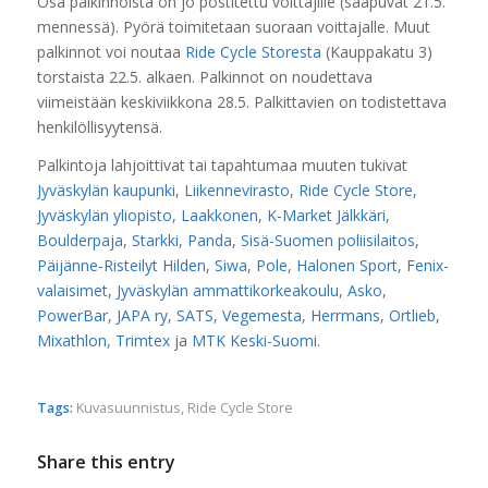
Osa palkinnoista on jo postitettu voittajille (saapuvat 21.5.
mennessä). Pyörä toimitetaan suoraan voittajalle. Muut
palkinnot voi noutaa
Ride Cycle Storesta
(Kauppakatu 3)
torstaista 22.5. alkaen. Palkinnot on noudettava
viimeistään keskiviikkona 28.5. Palkittavien on todistettava
henkilöllisyytensä.
Palkintoja lahjoittivat tai tapahtumaa muuten tukivat
Jyväskylän kaupunki
,
Liikennevirasto
,
Ride Cycle Store
,
Jyväskylän yliopisto
,
Laakkonen
,
K-Market Jälkkäri
,
Boulderpaja
,
Starkki
,
Panda
,
Sisä-Suomen poliisilaitos
,
Päijänne-Risteilyt Hilden
,
Siwa
,
Pole
,
Halonen Sport
,
Fenix-
valaisimet
,
Jyväskylän ammattikorkeakoulu
,
Asko
,
PowerBar
,
JAPA ry
,
SATS
,
Vegemesta
,
Herrmans
,
Ortlieb
,
Mixathlon
,
Trimtex
ja
MTK Keski-Suomi
.
Tags:
Kuvasuunnistus
,
Ride Cycle Store
Share this entry