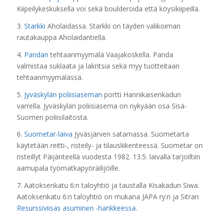
Kiipeilykeskuksella voi sekä boulderoida että köysikiipeillä.
3.
Starkki
Aholaidassa. Starkki on täyden valikoiman
rautakauppa Aholaidantiellä.
4.
Pandan
tehtaanmyymälä Vaajakoskella. Panda
valmistaa suklaata ja lakritsia sekä myy tuotteitaan
tehtaanmyymälässä.
5.
Jyväskylän poliisiaseman
portti Hannikaisenkadun
varrella. Jyväskylän poliisiasema on nykyään osa Sisä-
Suomen poliisilaitosta.
6.
Suometar-laiva
Jyväsjärven satamassa. Suometarta
käytetään reitti-, risteily- ja tilausliikenteessä. Suometar on
risteillyt Päijänteellä vuodesta 1982. 13.5. laivalla tarjoiltiin
aamupala työmatkapyöräilijöille.
7. Aatoksenkatu 6:n taloyhtiö ja taustalla Kisakadun Siwa.
Aatoksenkatu 6:n taloyhtiö on mukana JAPA ry:n ja Sitran
Resurssiviisas asuminen -hankkeessa
.