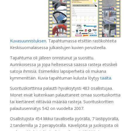
Kuvasuunnistuksen
. Tapahtumassa etsittiin rastikohteita
Keskisuomalaisessa julkaistujen kuvien perusteella.
Tapahtuma oli jälleen onnistunut ja suosittu.
Aurinkoisessa ja jopa helteisessä säässä rasteja etsiskeli
satoja ihmisiä. Esimerkiksi lapsiperheitä oli mukana
kymmenittäin. Kuvia tapahtuman kulusta löytyy
täältä
.
Suorituskorttinsa palautti hyväksytysti 483 osallistujaa.
Monet eivät kuitenkaan palauttaneet omaa suorituskorttia
tai kiertäneet riittävää määrää rasteja. Suorituskorttien
palautusennätys 542 on vuodelta 2007.
Osallistujista 454 liikkui tavallisella pyörällä, 7 lastipyörällä,
2 tandemilla ja 2 peräpyörällä. Kävelijöitä ja juoksijoita oli