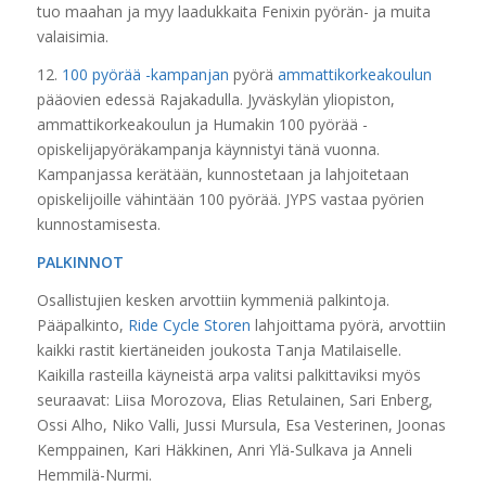
tuo maahan ja myy laadukkaita Fenixin pyörän- ja muita
valaisimia.
12.
100 pyörää -kampanjan
pyörä
ammattikorkeakoulun
pääovien edessä Rajakadulla. Jyväskylän yliopiston,
ammattikorkeakoulun ja Humakin 100 pyörää -
opiskelijapyöräkampanja käynnistyi tänä vuonna.
Kampanjassa kerätään, kunnostetaan ja lahjoitetaan
opiskelijoille vähintään 100 pyörää. JYPS vastaa pyörien
kunnostamisesta.
PALKINNOT
Osallistujien kesken arvottiin kymmeniä palkintoja.
Pääpalkinto,
Ride Cycle Storen
lahjoittama pyörä, arvottiin
kaikki rastit kiertäneiden joukosta Tanja Matilaiselle.
Kaikilla rasteilla käyneistä arpa valitsi palkittaviksi myös
seuraavat: Liisa Morozova, Elias Retulainen, Sari Enberg,
Ossi Alho, Niko Valli, Jussi Mursula, Esa Vesterinen, Joonas
Kemppainen, Kari Häkkinen, Anri Ylä-Sulkava ja Anneli
Hemmilä-Nurmi.