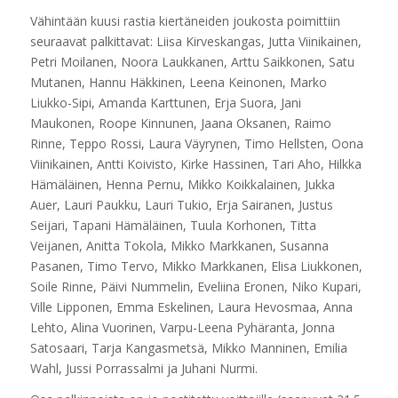
Vähintään kuusi rastia kiertäneiden joukosta poimittiin
seuraavat palkittavat: Liisa Kirveskangas, Jutta Viinikainen,
Petri Moilanen, Noora Laukkanen, Arttu Saikkonen, Satu
Mutanen, Hannu Häkkinen, Leena Keinonen, Marko
Liukko-Sipi, Amanda Karttunen, Erja Suora, Jani
Maukonen, Roope Kinnunen, Jaana Oksanen, Raimo
Rinne, Teppo Rossi, Laura Väyrynen, Timo Hellsten, Oona
Viinikainen, Antti Koivisto, Kirke Hassinen, Tari Aho, Hilkka
Hämäläinen, Henna Pernu, Mikko Koikkalainen, Jukka
Auer, Lauri Paukku, Lauri Tukio, Erja Sairanen, Justus
Seijari, Tapani Hämäläinen, Tuula Korhonen, Titta
Veijanen, Anitta Tokola, Mikko Markkanen, Susanna
Pasanen, Timo Tervo, Mikko Markkanen, Elisa Liukkonen,
Soile Rinne, Päivi Nummelin, Eveliina Eronen, Niko Kupari,
Ville Lipponen, Emma Eskelinen, Laura Hevosmaa, Anna
Lehto, Alina Vuorinen, Varpu-Leena Pyhäranta, Jonna
Satosaari, Tarja Kangasmetsä, Mikko Manninen, Emilia
Wahl, Jussi Porrassalmi ja Juhani Nurmi.