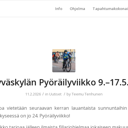
Info
Ohjelma
Tapahtumakokonai
yväskylän Pyöräilyviikko 9.–17.
/
/
11.2.2026
in
Uutiset
by
Teemu Tenhunen
koa vietetään seuraavan kerran lauantaista sunnuntaihin 
kyseessä on jo 24. Pyöräilyviikko!
ikko tarjoaa jälleen ilmaista fillariohjelmaa jokaiseen maku