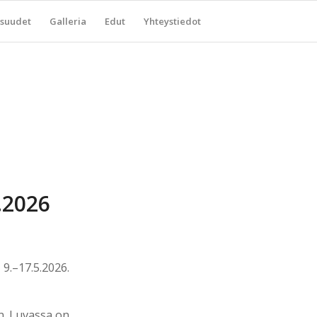
suudet
Galleria
Edut
Yhteystiedot
5.2026
9.–17.5.2026.
un. Luvassa on