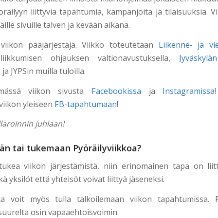
räilyyn liittyviä tapahtumia, kampanjoita ja tilaisuuksia. 
äille sivuille talven ja kevään aikana.
iikon pääjärjestäjä. Viikko toteutetaan
Liikenne- ja vie
iikkumisen ohjauksen valtionavustuksella,
Jyväskyl
ja JYPSin muilla tuloilla.
mässä viikon sivusta
Facebookissa
ja
Instagramissa
viikon yleiseen
FB-tapahtumaan
!
llaroinnin juhlaan!
än tai tukemaan Pyöräilyviikkoa?
ukea viikon järjestämistä, niin erinomainen tapa on lii
kä yksilöt että yhteisöt voivat liittyä jäseneksi.
ta voit myös tulla talkoilemaan viikon tapahtumissa. Py
 suurelta osin vapaaehtoisvoimin.