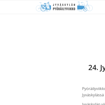
24. J
Pyöräilyviik
Jyväskylässä 
Jyväskylän vi