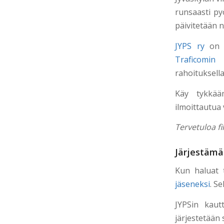
runsaasti pyö
päivitetään n
JYPS ry
on v
Traficomin
l
rahoituksella 
Käy tykkää
ilmoittautua 
Tervetuloa fi
Järjestämä
Kun haluat t
jäseneksi
. Se
JYPSin kaut
järjestetään