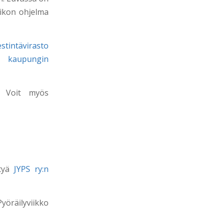
Viikon ohjelma
stintävirasto
än kaupungin
! Voit myös
ttyä
JYPS ry:n
öräilyviikko