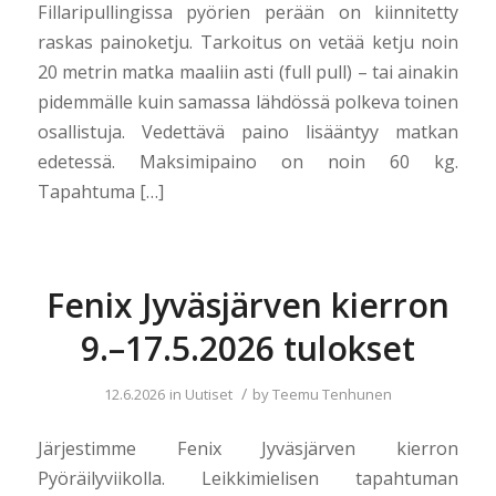
Fillaripullingissa pyörien perään on kiinnitetty
raskas painoketju. Tarkoitus on vetää ketju noin
20 metrin matka maaliin asti (full pull) – tai ainakin
pidemmälle kuin samassa lähdössä polkeva toinen
osallistuja. Vedettävä paino lisääntyy matkan
edetessä. Maksimipaino on noin 60 kg.
Tapahtuma […]
Fenix Jyväsjärven kierron
9.–17.5.2026 tulokset
/
12.6.2026
in
Uutiset
by
Teemu Tenhunen
Järjestimme Fenix Jyväsjärven kierron
Pyöräilyviikolla. Leikkimielisen tapahtuman