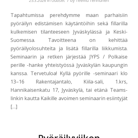
/
25.3.2026
in
Uutiset
by
Teemu Tenhunen
Tapahtumissa perehdymme maan parhaisiin
pyöräilyn edistämisen käytäntöihin sekä fillarilla
kulkemisen tilanteeseen Jyväskylässä ja Keski-
Suomessa. Tavoitteena on kehittää
pyöräilyolosuhteita ja lisätä fillarilla liikkumista.
Seminaarin ja retken järjestää JYPS / Polkaise
perille -hanke yhteistyössä Jyväskylän kaupungin
kanssa. Tervetuloa! Kyllä pyörille -seminaari klo
13–16 Rakentajantalo, Kiila-sali, 1.krs,
Hannikaisenkatu 17, Jyväskylä, tai etänä Teams-
linkin kautta Kaikille avoimen seminaarin esiintyjät
[…]