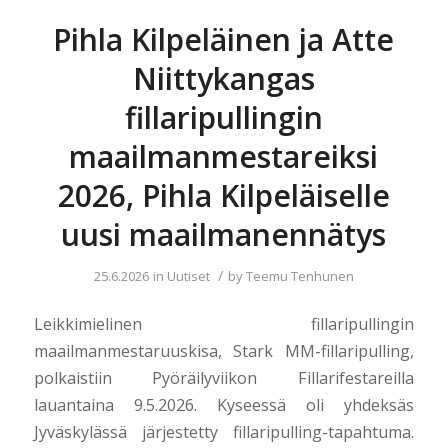
Pihla Kilpeläinen ja Atte
Niittykangas
fillaripullingin
maailmanmestareiksi
2026, Pihla Kilpeläiselle
uusi maailmanennätys
/
25.6.2026
in
Uutiset
by
Teemu Tenhunen
Leikkimielinen fillaripullingin
maailmanmestaruuskisa, Stark MM-fillaripulling,
polkaistiin Pyöräilyviikon Fillarifestareilla
lauantaina 9.5.2026. Kyseessä oli yhdeksäs
Jyväskylässä järjestetty fillaripulling-tapahtuma.