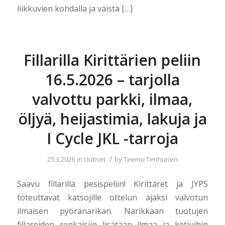
liikkuvien kohdalla ja väistä […]
Fillarilla Kirittärien peliin
16.5.2026 – tarjolla
valvottu parkki, ilmaa,
öljyä, heijastimia, lakuja ja
I Cycle JKL -tarroja
/
25.3.2026
in
Uutiset
by
Teemu Tenhunen
Saavu fillarilla pesispeliin! Kirittäret ja JYPS
toteuttavat katsojille ottelun ajaksi valvotun
ilmaisen pyöränarikan. Narikkaan tuotujen
fillareiden renkaisiin lisätään ilmaa ja ketjuihin