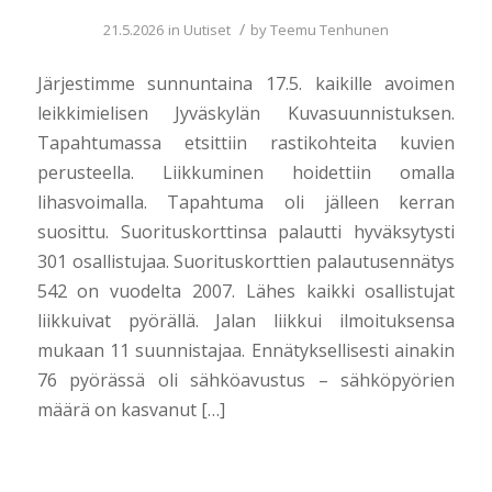
/
21.5.2026
in
Uutiset
by
Teemu Tenhunen
Järjestimme sunnuntaina 17.5. kaikille avoimen
leikkimielisen Jyväskylän Kuvasuunnistuksen.
Tapahtumassa etsittiin rastikohteita kuvien
perusteella. Liikkuminen hoidettiin omalla
lihasvoimalla. Tapahtuma oli jälleen kerran
suosittu. Suorituskorttinsa palautti hyväksytysti
301 osallistujaa. Suorituskorttien palautusennätys
542 on vuodelta 2007. Lähes kaikki osallistujat
liikkuivat pyörällä. Jalan liikkui ilmoituksensa
mukaan 11 suunnistajaa. Ennätyksellisesti ainakin
76 pyörässä oli sähköavustus – sähköpyörien
määrä on kasvanut […]