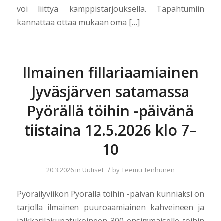
voi liittyä kamppistarjouksella. Tapahtumiin
kannattaa ottaa mukaan oma […]
Ilmainen fillariaamiainen
Jyväsjärven satamassa
Pyörällä töihin -päivänä
tiistaina 12.5.2026 klo 7–
10
/
20.3.2026
in
Uutiset
by
Teemu Tenhunen
Pyöräilyviikon Pyörällä töihin -päivän kunniaksi on
tarjolla ilmainen puuroaamiainen kahveineen ja
jälkkärilakupatukoineen 300 ensimmäiselle töihin