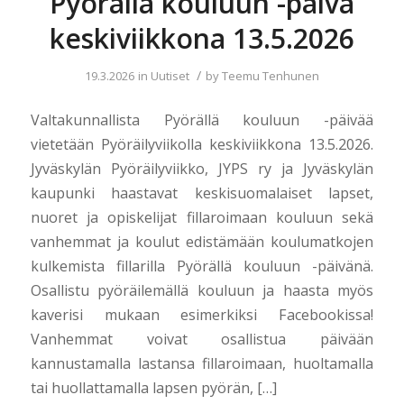
Pyörällä kouluun -päivä
keskiviikkona 13.5.2026
/
19.3.2026
in
Uutiset
by
Teemu Tenhunen
Valtakunnallista Pyörällä kouluun -päivää
vietetään Pyöräilyviikolla keskiviikkona 13.5.2026.
Jyväskylän Pyöräilyviikko, JYPS ry ja Jyväskylän
kaupunki haastavat keskisuomalaiset lapset,
nuoret ja opiskelijat fillaroimaan kouluun sekä
vanhemmat ja koulut edistämään koulumatkojen
kulkemista fillarilla Pyörällä kouluun -päivänä.
Osallistu pyöräilemällä kouluun ja haasta myös
kaverisi mukaan esimerkiksi Facebookissa!
Vanhemmat voivat osallistua päivään
kannustamalla lastansa fillaroimaan, huoltamalla
tai huollattamalla lapsen pyörän, […]