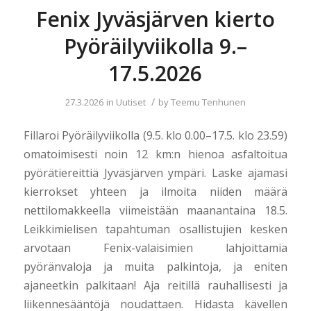
Fenix Jyväsjärven kierto
Pyöräilyviikolla 9.–
17.5.2026
/
27.3.2026
in
Uutiset
by
Teemu Tenhunen
Fillaroi Pyöräilyviikolla (9.5. klo 0.00–17.5. klo 23.59)
omatoimisesti noin 12 km:n hienoa asfaltoitua
pyörätiereittiä Jyväsjärven ympäri. Laske ajamasi
kierrokset yhteen ja ilmoita niiden määrä
nettilomakkeella viimeistään maanantaina 18.5.
Leikkimielisen tapahtuman osallistujien kesken
arvotaan Fenix-valaisimien lahjoittamia
pyöränvaloja ja muita palkintoja, ja eniten
ajaneetkin palkitaan! Aja reitillä rauhallisesti ja
liikennesääntöjä noudattaen. Hidasta kävellen