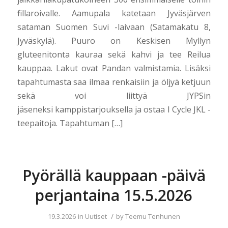
fillaroivalle. Aamupala katetaan Jyväsjärven
sataman Suomen Suvi -laivaan (Satamakatu 8,
Jyväskylä). Puuro on Keskisen Myllyn
gluteenitonta kauraa sekä kahvi ja tee Reilua
kauppaa. Lakut ovat Pandan valmistamia. Lisäksi
tapahtumasta saa ilmaa renkaisiin ja öljyä ketjuun
sekä voi liittyä JYPSin
jäseneksi kamppistarjouksella ja ostaa I Cycle JKL -
teepaitoja. Tapahtuman […]
Pyörällä kauppaan -päivä
perjantaina 15.5.2026
/
19.3.2026
in
Uutiset
by
Teemu Tenhunen