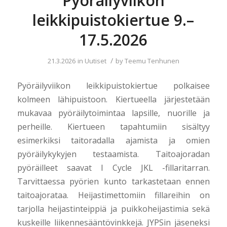
Pyöräilyviikon
leikkipuistokiertue 9.–
17.5.2026
/
21.3.2026
in
Uutiset
by
Teemu Tenhunen
Pyöräilyviikon leikkipuistokiertue polkaisee
kolmeen lähipuistoon. Kiertueella järjestetään
mukavaa pyöräilytoimintaa lapsille, nuorille ja
perheille. Kiertueen tapahtumiin sisältyy
esimerkiksi taitoradalla ajamista ja omien
pyöräilykykyjen testaamista. Taitoajoradan
pyöräilleet saavat I Cycle JKL -fillaritarran.
Tarvittaessa pyörien kunto tarkastetaan ennen
taitoajorataa. Heijastimettomiin fillareihin on
tarjolla heijastinteippiä ja puikkoheijastimia sekä
kuskeille liikennesääntövinkkejä. JYPSin jäseneksi