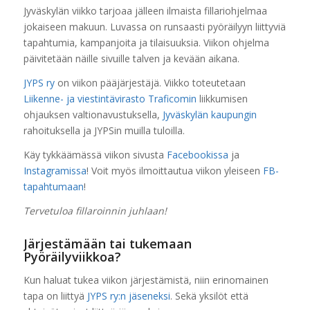
Jyväskylän viikko tarjoaa jälleen ilmaista fillariohjelmaa
jokaiseen makuun. Luvassa on runsaasti pyöräilyyn liittyviä
tapahtumia, kampanjoita ja tilaisuuksia. Viikon ohjelma
päivitetään näille sivuille talven ja kevään aikana.
JYPS ry
on viikon pääjärjestäjä. Viikko toteutetaan
Liikenne- ja viestintävirasto Traficomin
liikkumisen
ohjauksen valtionavustuksella,
Jyväskylän kaupungin
rahoituksella ja JYPSin muilla tuloilla.
Käy tykkäämässä viikon sivusta
Facebookissa
ja
Instagramissa
! Voit myös ilmoittautua viikon yleiseen
FB-
tapahtumaan
!
Tervetuloa fillaroinnin juhlaan!
Järjestämään tai tukemaan
Pyöräilyviikkoa?
Kun haluat tukea viikon järjestämistä, niin erinomainen
tapa on liittyä
JYPS ry:n jäseneksi
. Sekä yksilöt että