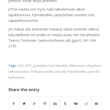
yhteisöt voivat liittyä jäseneksi.
JYPSin kautta voit myös tulla talkoilemaan viikon
tapahtumissa. Pyöräilyviikko järjestetään suurelta osin
vapaaehtoisvoimin.
Jos haluat olla enemmän mukana, tukea isommin viikkoa
taloudellisesti tai sinulla on muuta asiaa, niin ota yhteyttä:
Teemu Tenhunen, teemu.tenhunen (ät) jyps.fi, 041 544
2195.
Tags:
2026
,
JYPS
,
Jyväskylän Pyöräilyviikko
,
liikkumisen ohjauksen
valtionavustus
,
Polkaise perille
,
pyöräily
,
Pyöräilyviikko
,
pyörällä
kulkeminen
Share this entry