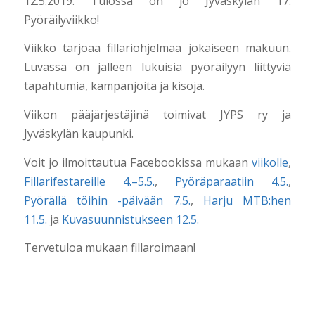
12.5.2019. Tulossa on jo Jyväskylän 17.
Pyöräilyviikko!
Viikko tarjoaa fillariohjelmaa jokaiseen makuun.
Luvassa on jälleen lukuisia pyöräilyyn liittyviä
tapahtumia, kampanjoita ja kisoja.
Viikon pääjärjestäjinä toimivat JYPS ry ja
Jyväskylän kaupunki.
Voit jo ilmoittautua Facebookissa mukaan
viikolle
,
Fillarifestareille 4.–5.5.
,
Pyöräparaatiin 4.5.
,
Pyörällä töihin -päivään 7.5.
,
Harju MTB:hen
11.5.
ja
Kuvasuunnistukseen 12.5.
Tervetuloa mukaan fillaroimaan!