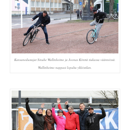
Kansanedustajat Sinuhe Wallinheimo ja Joonas Könttä tiukassa väännössä.
Wallinheimo nappasi lopulta ykköstilan.