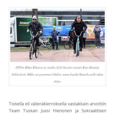
JYPSin Mikko Kiljunen ja vuoden 2018 Suomen mestari Risto Hautala
kiihdyttävät. Mikko sai paremman lähdön, mutta lopulta Hautala polki takaa
ohitse.
Toisella eli välieräkierroksella vastakkain arvottiin
Team Tuskan Jussi Hienonen ja Sokraattisen