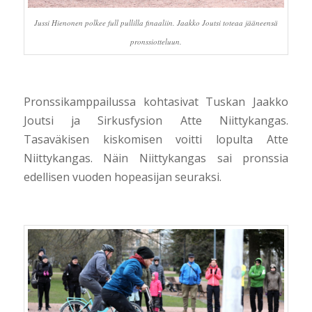
Jussi Hienonen polkee full pullilla finaaliin. Jaakko Joutsi toteaa jääneensä
pronssiotteluun.
Pronssikamppailussa kohtasivat Tuskan Jaakko
Joutsi ja Sirkusfysion Atte Niittykangas.
Tasaväkisen kiskomisen voitti lopulta Atte
Niittykangas. Näin Niittykangas sai pronssia
edellisen vuoden hopeasijan seuraksi.