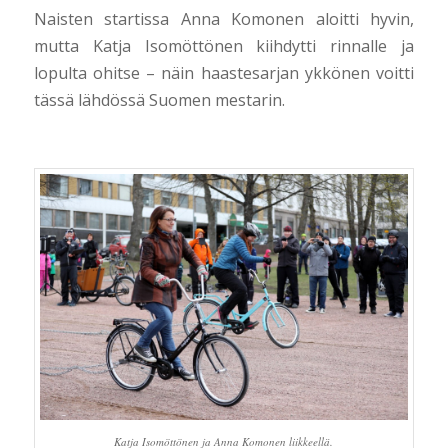
Naisten startissa Anna Komonen aloitti hyvin,
mutta Katja Isomöttönen kiihdytti rinnalle ja
lopulta ohitse – näin haastesarjan ykkönen voitti
tässä lähdössä Suomen mestarin.
Katja Isomöttönen ja Anna Komonen liikkeellä.