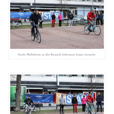
Sinuhe Wallinheimo ja Ahti Ruoppila kiskomassa ketjua eteenpäin.