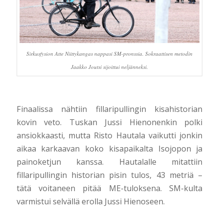
Sirkusfysion Atte Niittykangas nappasi SM-pronssia. Sokraattisen metodin
Jaakko Joutsi sijoittui neljänneksi.
Finaalissa nähtiin fillaripullingin kisahistorian
kovin veto. Tuskan Jussi Hienonenkin polki
ansiokkaasti, mutta Risto Hautala vaikutti jonkin
aikaa karkaavan koko kisapaikalta Isojopon ja
painoketjun kanssa. Hautalalle mitattiin
fillaripullingin historian pisin tulos, 43 metriä –
tätä voitaneen pitää ME-tuloksena. SM-kulta
varmistui selvällä erolla Jussi Hienoseen.