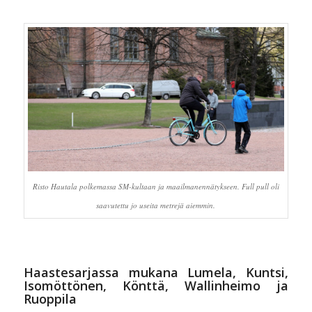
Risto Hautala polkemassa SM-kultaan ja maailmanennätykseen. Full pull oli
saavutettu jo useita metrejä aiemmin.
Haastesarjassa mukana Lumela, Kuntsi,
Isomöttönen, Könttä, Wallinheimo ja
Ruoppila