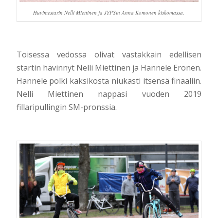
Huvimestarin Nelli Miettinen ja JYPSin Anna Komonen kiskomassa.
Toisessa vedossa olivat vastakkain edellisen
startin hävinnyt Nelli Miettinen ja Hannele Eronen.
Hannele polki kaksikosta niukasti itsensä finaaliin.
Nelli Miettinen nappasi vuoden 2019
fillaripullingin SM-pronssia.