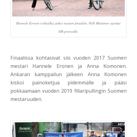
Hannele Eronen (oikealla) jatkoi naisten finaaliin. Nelli Miettinen sijoittui
SM-pronssille.
Finaalissa kohtasivat siis vuoden 2017 Suomen
mestari Hannele Eronen ja Anna Komonen.
Ankaran kamppailun jälkeen Anna Komonen
kiskoi painoketjua pidemmälle ja pääsi
pokkaamaan vuoden 2019 fillaripullingin Suomen
mestaruuden.