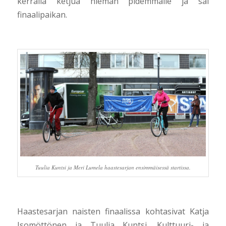
kerralla ketjua hieman pidemmälle ja sai
finaalipaikan.
Tuulia Kuntsi ja Meri Lumela haastesarjan ensimmäisessä startissa.
Haastesarjan naisten finaalissa kohtasivat Katja
Isomöttönen ja Tuulia Kuntsi. Kulttuuri- ja