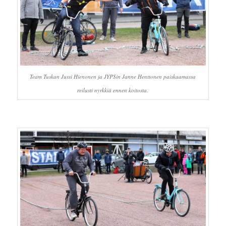
Team Tuskan Jussi Hienonen ja JYPSin Janne Henttonen paiskaamassa
reilusti nyrkkiä ennen koitosta.