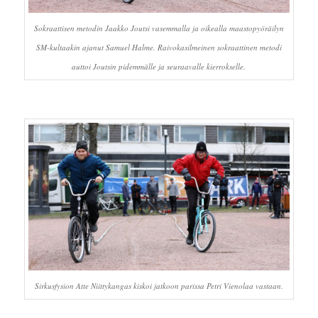
Sokraattisen metodin Jaakko Joutsi vasemmalla ja oikealla maastopyöräilyn
SM-kultaakin ajanut Samuel Halme. Raivokasilmeinen sokraattinen metodi
auttoi Joutsin pidemmälle ja seuraavalle kierrokselle.
Sirkusfysion Atte Niittykangas kiskoi jatkoon parissa Petri Vienolaa vastaan.