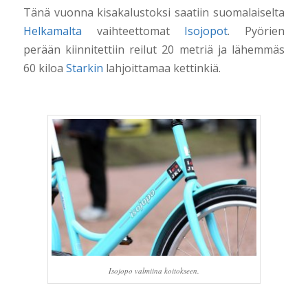
Tänä vuonna kisakalustoksi saatiin suomalaiselta
Helkamalta
vaihteettomat
Isojopot
. Pyörien
perään kiinnitettiin reilut 20 metriä ja lähemmäs
60 kiloa
Starkin
lahjoittamaa kettinkiä.
Isojopo valmiina koitokseen.