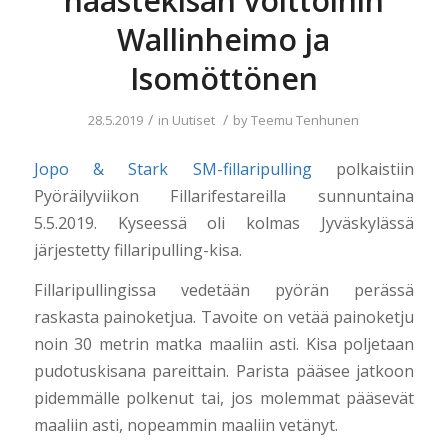
haastekisan voittoihin
Wallinheimo ja
Isomöttönen
/
/
28.5.2019
in
Uutiset
by
Teemu Tenhunen
Jopo & Stark SM-fillaripulling
polkaistiin
Pyöräilyviikon Fillarifestareilla sunnuntaina
5.5.2019. Kyseessä oli kolmas Jyväskylässä
järjestetty fillaripulling-kisa.
Fillaripullingissa vedetään pyörän perässä
raskasta painoketjua. Tavoite on vetää painoketju
noin 30 metrin matka maaliin asti. Kisa poljetaan
pudotuskisana pareittain. Parista pääsee jatkoon
pidemmälle polkenut tai, jos molemmat pääsevät
maaliin asti, nopeammin maaliin vetänyt.