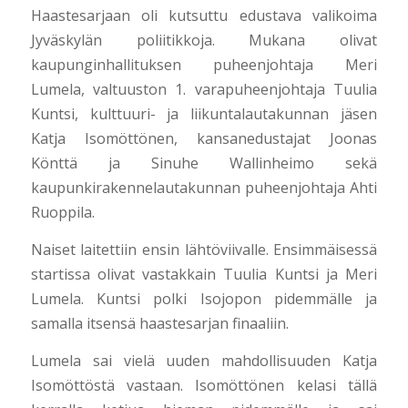
Haastesarjaan oli kutsuttu edustava valikoima
Jyväskylän poliitikkoja. Mukana olivat
kaupunginhallituksen puheenjohtaja Meri
Lumela, valtuuston 1. varapuheenjohtaja Tuulia
Kuntsi, kulttuuri- ja liikuntalautakunnan jäsen
Katja Isomöttönen, kansanedustajat Joonas
Könttä ja Sinuhe Wallinheimo sekä
kaupunkirakennelautakunnan puheenjohtaja Ahti
Ruoppila.
Naiset laitettiin ensin lähtöviivalle. Ensimmäisessä
startissa olivat vastakkain Tuulia Kuntsi ja Meri
Lumela. Kuntsi polki Isojopon pidemmälle ja
samalla itsensä haastesarjan finaaliin.
Lumela sai vielä uuden mahdollisuuden Katja
Isomöttöstä vastaan. Isomöttönen kelasi tällä