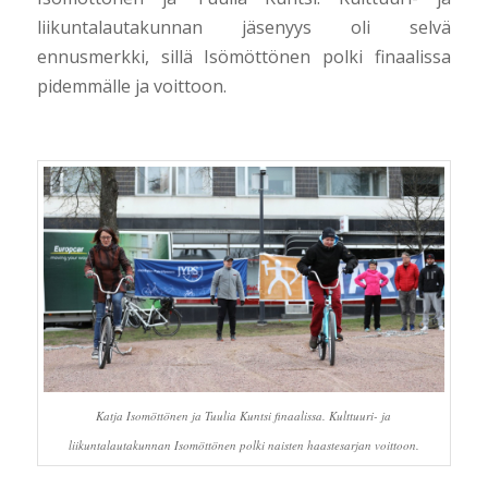
liikuntalautakunnan jäsenyys oli selvä
ennusmerkki, sillä Isömöttönen polki finaalissa
pidemmälle ja voittoon.
Katja Isomöttönen ja Tuulia Kuntsi finaalissa. Kulttuuri- ja
liikuntalautakunnan Isomöttönen polki naisten haastesarjan voittoon.