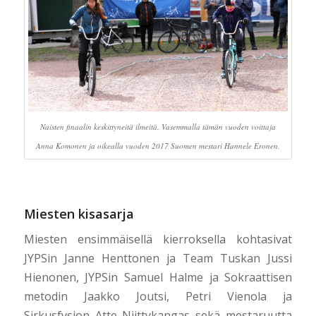
Naisten finaalin keskittyneitä ilmeitä. Vasemmalla tämän vuoden voittaja
Anna Komonen ja oikealla vuoden 2017 Suomen mestari Hannele Eronen.
Miesten kisasarja
Miesten ensimmäisellä kierroksella kohtasivat
JYPSin Janne Henttonen ja Team Tuskan Jussi
Hienonen, JYPSin Samuel Halme ja Sokraattisen
metodin Jaakko Joutsi, Petri Vienola ja
Sirkusfysion Atte Niittykangas sekä mestaruutta