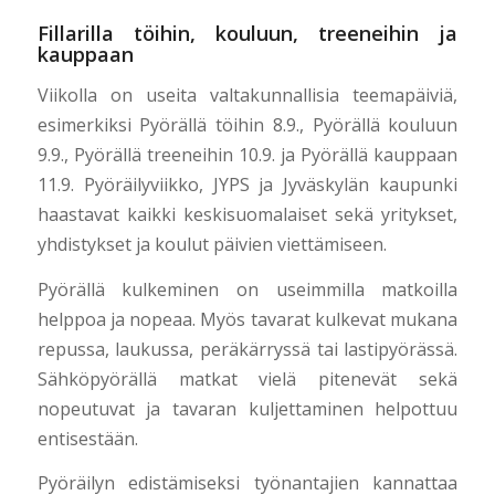
Fillarilla töihin, kouluun, treeneihin ja
kauppaan
Viikolla on useita valtakunnallisia teemapäiviä,
esimerkiksi Pyörällä töihin 8.9., Pyörällä kouluun
9.9., Pyörällä treeneihin 10.9. ja Pyörällä kauppaan
11.9. Pyöräilyviikko, JYPS ja Jyväskylän kaupunki
haastavat kaikki keskisuomalaiset sekä yritykset,
yhdistykset ja koulut päivien viettämiseen.
Pyörällä kulkeminen on useimmilla matkoilla
helppoa ja nopeaa. Myös tavarat kulkevat mukana
repussa, laukussa, peräkärryssä tai lastipyörässä.
Sähköpyörällä matkat vielä pitenevät sekä
nopeutuvat ja tavaran kuljettaminen helpottuu
entisestään.
Pyöräilyn edistämiseksi työnantajien kannattaa