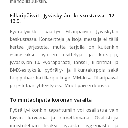
mahdollisuuksiin.
Fillaripäivät Jyväskylän keskustassa 12.–
13.9.
Pyöräilyviikko päättyy Fillaripäiviin Jyväskylän
keskustassa. Konsertteja ja isoja messuja ei tällä
kertaa järjestetä, mutta tarjolla on kuitenkin
esimerkiksi pyörien esittelyjä ja koeajoja,
Jyväskylän 10. Pyöräparaati, tanssi-, fillaritrial- ja
BMX-esityksiä, pyöräily- ja liikuntakirppis sekä
huippuhauska fillaripullingin MM-kisa. Fillaripäivät
järjestetään yhteistyössä Muotipäivien kanssa.
Toimintaohjeita koronan varalta
Pyöräilyviikonkin tapahtumiin voi osallistua vain
täysin terveenä ja oireettomana. Osallistujia
muistutetaan lisäksi hyvästä hygieniasta ja