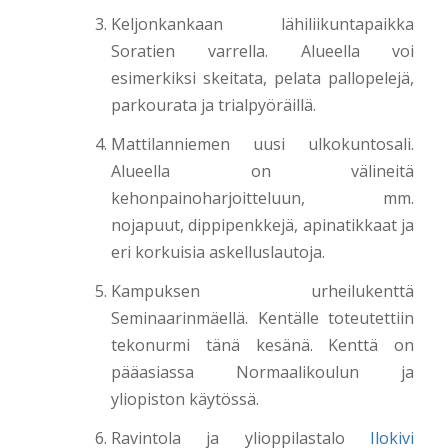
Keljonkankaan lähiliikuntapaikka
Soratien varrella. Alueella voi
esimerkiksi skeitata, pelata pallopelejä,
parkourata ja trialpyöräillä.
Mattilanniemen uusi ulkokuntosali.
Alueella on välineitä
kehonpainoharjoitteluun, mm.
nojapuut, dippipenkkejä, apinatikkaat ja
eri korkuisia askelluslautoja.
Kampuksen urheilukenttä
Seminaarinmäellä. Kentälle toteutettiin
tekonurmi tänä kesänä. Kenttä on
pääasiassa Normaalikoulun ja
yliopiston käytössä.
Ravintola ja ylioppilastalo
Ilokivi