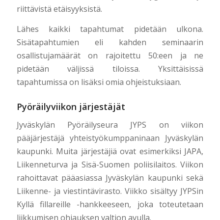
riittävistä etäisyyksistä.
Lähes kaikki tapahtumat pidetään ulkona.
Sisätapahtumien eli kahden seminaarin
osallistujamäärät on rajoitettu 50:een ja ne
pidetään väljissä tiloissa. Yksittäisissä
tapahtumissa on lisäksi omia ohjeistuksiaan.
Pyöräilyviikon järjestäjät
Jyväskylän Pyöräilyseura JYPS on viikon
pääjärjestäjä yhteistyökumppaninaan Jyväskylän
kaupunki. Muita järjestäjiä ovat esimerkiksi JAPA,
Liikenneturva ja Sisä-Suomen poliisilaitos. Viikon
rahoittavat pääasiassa Jyväskylän kaupunki sekä
Liikenne- ja viestintävirasto. Viikko sisältyy JYPSin
Kyllä fillareille -hankkeeseen, joka toteutetaan
liikkumisen ohjauksen valtion avulla.