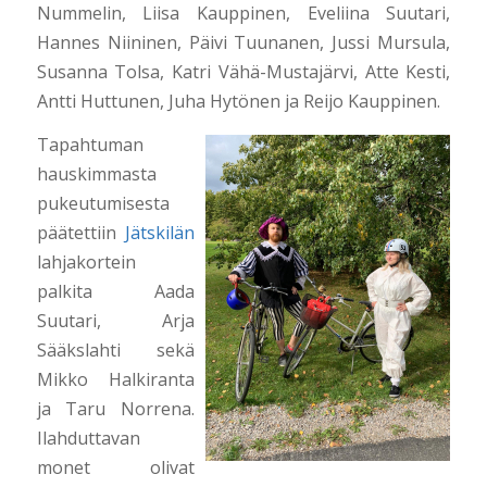
Nummelin, Liisa Kauppinen, Eveliina Suutari,
Hannes Niininen, Päivi Tuunanen, Jussi Mursula,
Susanna Tolsa, Katri Vähä-Mustajärvi, Atte Kesti,
Antti Huttunen, Juha Hytönen ja Reijo Kauppinen.
Tapahtuman
hauskimmasta
pukeutumisesta
päätettiin
Jätskilän
lahjakortein
palkita Aada
Suutari, Arja
Sääkslahti sekä
Mikko Halkiranta
ja Taru Norrena.
Ilahduttavan
monet olivat