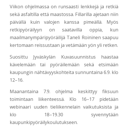
Viikon ohjelmassa on runsaasti lenkkejä ja retkiä
sekä asfaltilla että maastossa. Fillarilla ajetaan niin
päivällä kuin valojen kanssa pimeällä. Myös
retkipyöräilyyn on saatavilla oppia, kun
maailmanympäripyöräilijä Taneli Roininen saapuu
kertomaan reissustaan ja vetämään yön yli retken.
Suosittu Jyväskylän Kuvasuunnistus haastaa
kävelemään tai pyöräilemään sekä etsimään
kaupungin nähtävyyskohteita sunnuntaina 6.9. klo
12–16.
Maanantaina 7.9. ohjelma keskittyy fiksuun
toimintaan liikenteessä. Klo 16–17 pidetään
webinaari uuden tieliikennelain vaikutuksista ja
klo 18–19.30 syvennytään
kaupunkipyöräilykoulutukseen.