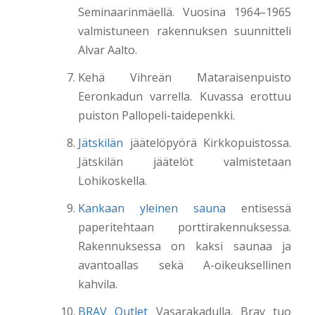
Seminaarinmäellä. Vuosina 1964–1965
valmistuneen rakennuksen suunnitteli
Alvar Aalto.
Kehä Vihreän Mataraisenpuisto
Eeronkadun varrella. Kuvassa erottuu
puiston Pallopeli-taidepenkki.
Jätskilän
jäätelöpyörä Kirkkopuistossa.
Jätskilän jäätelöt valmistetaan
Lohikoskella.
Kankaan yleinen sauna
entisessä
paperitehtaan porttirakennuksessa.
Rakennuksessa on kaksi saunaa ja
avantoallas sekä A-oikeuksellinen
kahvila.
BRAV Outlet
Vasarakadulla. Brav tuo