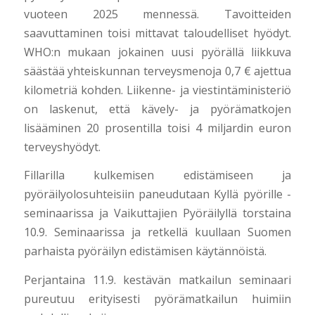
vuoteen 2025 mennessä. Tavoitteiden
saavuttaminen toisi mittavat taloudelliset hyödyt.
WHO:n mukaan jokainen uusi pyörällä liikkuva
säästää yhteiskunnan terveysmenoja 0,7 € ajettua
kilometriä kohden. Liikenne- ja viestintäministeriö
on laskenut, että kävely- ja pyörämatkojen
lisääminen 20 prosentilla toisi 4 miljardin euron
terveyshyödyt.
Fillarilla kulkemisen edistämiseen ja
pyöräilyolosuhteisiin paneudutaan Kyllä pyörille -
seminaarissa ja Vaikuttajien Pyöräilyllä torstaina
10.9. Seminaarissa ja retkellä kuullaan Suomen
parhaista pyöräilyn edistämisen käytännöistä.
Perjantaina 11.9. kestävän matkailun seminaari
pureutuu erityisesti pyörämatkailun huimiin