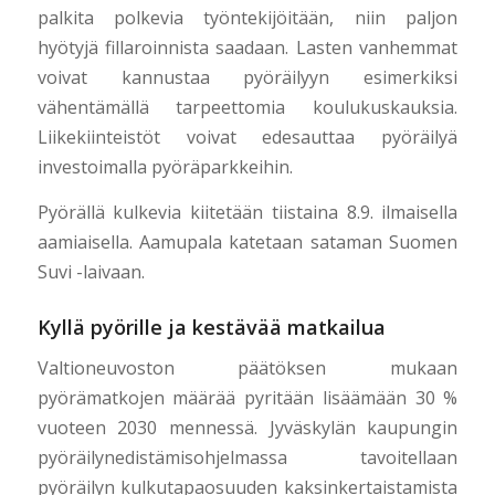
palkita polkevia työntekijöitään, niin paljon
hyötyjä fillaroinnista saadaan. Lasten vanhemmat
voivat kannustaa pyöräilyyn esimerkiksi
vähentämällä tarpeettomia koulukuskauksia.
Liikekiinteistöt voivat edesauttaa pyöräilyä
investoimalla pyöräparkkeihin.
Pyörällä kulkevia kiitetään tiistaina 8.9. ilmaisella
aamiaisella. Aamupala katetaan sataman Suomen
Suvi -laivaan.
Kyllä pyörille ja kestävää matkailua
Valtioneuvoston päätöksen mukaan
pyörämatkojen määrää pyritään lisäämään 30 %
vuoteen 2030 mennessä. Jyväskylän kaupungin
pyöräilynedistämisohjelmassa tavoitellaan
pyöräilyn kulkutapaosuuden kaksinkertaistamista