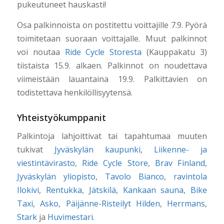
pukeutuneet hauskasti!
Osa palkinnoista on postitettu voittajille 7.9. Pyörä
toimitetaan suoraan voittajalle. Muut palkinnot
voi noutaa
Ride Cycle Storesta
(Kauppakatu 3)
tiistaista 15.9. alkaen. Palkinnot on noudettava
viimeistään lauantaina 19.9. Palkittavien on
todistettava henkilöllisyytensä.
Yhteistyökumppanit
Palkintoja lahjoittivat tai tapahtumaa muuten
tukivat
Jyväskylän kaupunki
,
Liikenne- ja
viestintävirasto
,
Ride Cycle Store
,
Brav Finland
,
Jyväskylän yliopisto
,
Tavolo Bianco
,
ravintola
Ilokivi
,
Rentukka
,
Jätskilä
,
Kankaan sauna
,
Bike
Taxi
,
Asko
,
Päijänne-Risteilyt Hilden
,
Herrmans
,
Stark
ja
Huvimestari
.