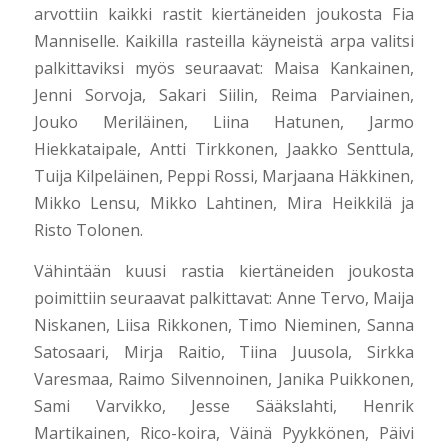
arvottiin kaikki rastit kiertäneiden joukosta Fia
Manniselle. Kaikilla rasteilla käyneistä arpa valitsi
palkittaviksi myös seuraavat: Maisa Kankainen,
Jenni Sorvoja, Sakari Siilin, Reima Parviainen,
Jouko Meriläinen, Liina Hatunen, Jarmo
Hiekkataipale, Antti Tirkkonen, Jaakko Senttula,
Tuija Kilpeläinen, Peppi Rossi, Marjaana Häkkinen,
Mikko Lensu, Mikko Lahtinen, Mira Heikkilä ja
Risto Tolonen.
Vähintään kuusi rastia kiertäneiden joukosta
poimittiin seuraavat palkittavat: Anne Tervo, Maija
Niskanen, Liisa Rikkonen, Timo Nieminen, Sanna
Satosaari, Mirja Raitio, Tiina Juusola, Sirkka
Varesmaa, Raimo Silvennoinen, Janika Puikkonen,
Sami Varvikko, Jesse Sääkslahti, Henrik
Martikainen, Rico-koira, Väinä Pyykkönen, Päivi