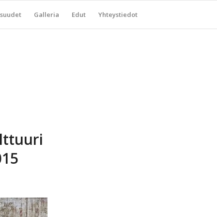
suudet
Galleria
Edut
Yhteystiedot
lttuuri
015