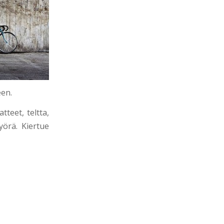
een.
tteet, teltta,
yörä. Kiertue