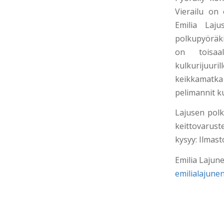
Vierailu on
Emilia Laj
polkupyöräki
on toisaa
kulkurijuuri
keikkamatk
pelimannit ku
Lajusen polku
keittovarust
kysyy: Ilma
Emilia Lajun
emilialajune