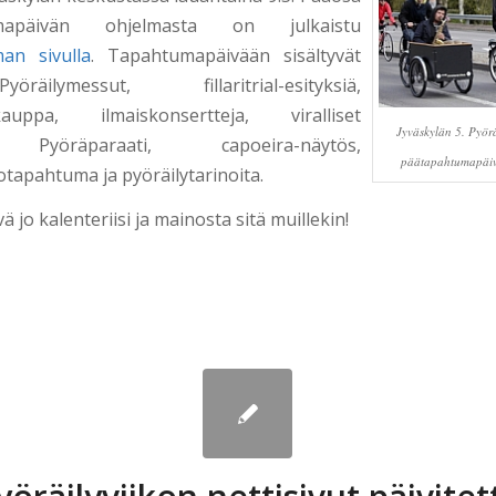
umapäivän ohjelmasta on julkaistu
an sivulla
. Tapahtumapäivään sisältyvät
ilymessut, fillaritrial-esityksiä,
kauppa, ilmaiskonsertteja, viralliset
Jyväskylän 5. Pyör
, Pyöräparaati, capoeira-näytös,
päätapahtumapäiv
tapahtuma ja pyöräilytarinoita.
ä jo kalenteriisi ja mainosta sitä muillekin!