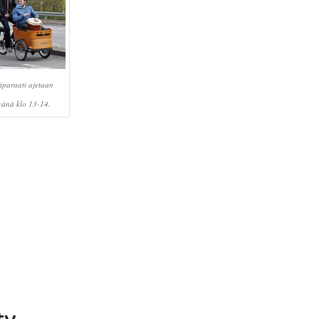
äparaati ajetaan
änä klo 13-14.