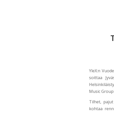
YleX:n Vuode
soittaa Jyv
Helsinkiläis
Music Groupii
Tilhet, paju
kohtaa renn