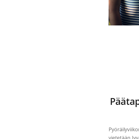
Päätap
Pyöräilyvii
vietetään Jy