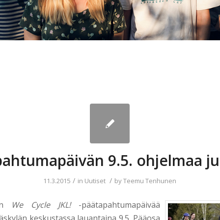
ahtumapäivän 9.5. ohjelmaa ju
/
/
11.3.2015
in
Uutiset
by
Teemu Tenhunen
kon
We Cycle JKL!
-päätapahtumapäivää
väskylän keskustassa lauantaina 9.5. Pääosa