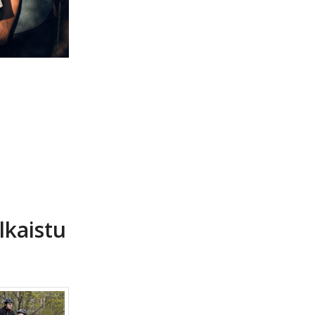
lkaistu