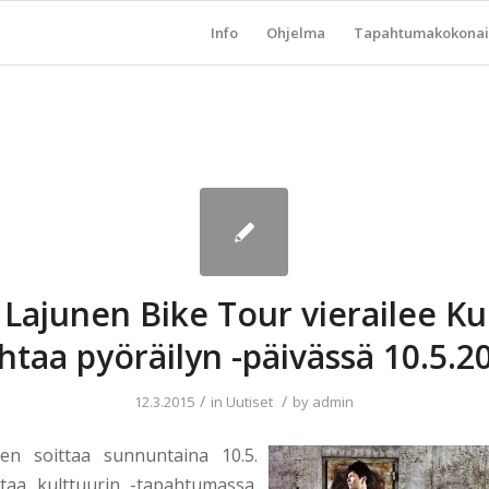
Info
Ohjelma
Tapahtumakokonai
 Lajunen Bike Tour vierailee Ku
htaa pyöräilyn -päivässä 10.5.2
/
/
12.3.2015
in
Uutiset
by
admin
nen soittaa sunnuntaina 10.5.
taa kulttuurin -tapahtumassa.