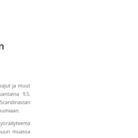
n
5
pajut ja muut
antaina 9.5.
 Scandinavian
lbumiaan.
pyöräilyteema
 muun muassa