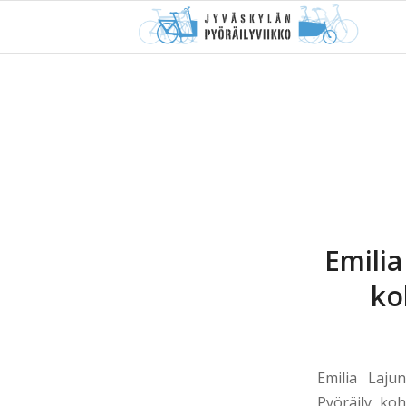
Emilia
ko
Emilia Laju
Pyöräily koh