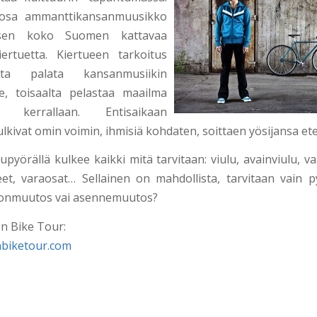
 osa ammanttikansanmuusikko
usen koko Suomen kattavaa
ertuetta. Kiertueen tarkoitus
lta palata kansanmusiikin
lle, toisaalta pelastaa maailma
a kerrallaan. Entisaikaan
lkivat omin voimin, ihmisiä kohdaten, soittaen yösijansa et
pyörällä kulkee kaikki mitä tarvitaan: viulu, avainviulu, vaa
eet, varaosat… Sellainen on mahdollista, tarvitaan vain p
stonmuutos vai asennemuutos?
en Bike Tour:
nbiketour.com