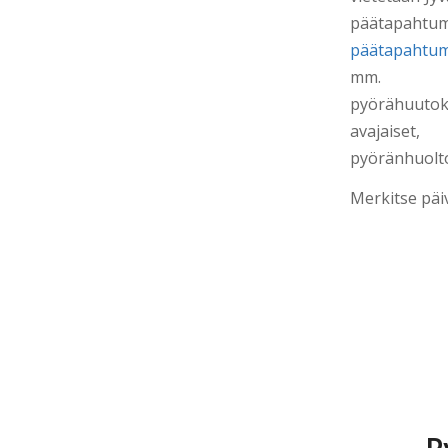
päätapaht
päätapahtum
mm. Pyörä
pyörähuuto
avajaiset
pyöränhuolto
Merkitse päiv