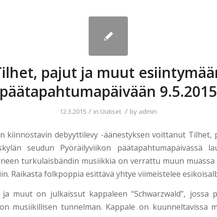
Tilhet, pajut ja muut esiintymää
päätapahtumapäivään 9.5.201
/
/
12.3.2015
in
Uutiset
by
admin
n kiinnostavin debyyttilevy -äänestyksen voittanut Tilhet, 
äskylän seudun Pyöräilyviikon päätapahtumapäivässä lau
tyneen turkulaisbändin musiikkia on verrattu muun muassa
n. Raikasta folkpoppia esittävä yhtye viimeistelee esikoisa
t ja muut on julkaissut kappaleen “Schwarzwald”, jossa 
on musiikillisen tunnelman. Kappale on kuunneltavissa