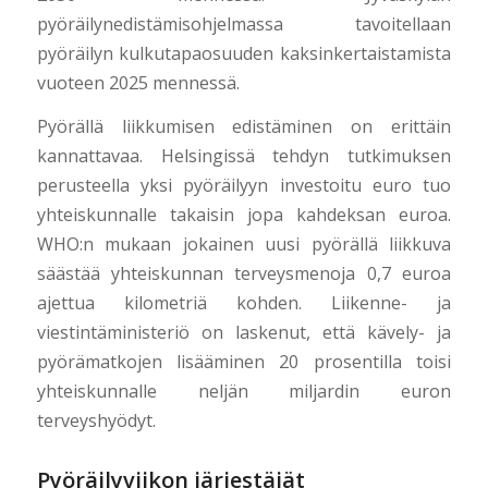
pyöräilynedistämisohjelmassa tavoitellaan
pyöräilyn kulkutapaosuuden kaksinkertaistamista
vuoteen 2025 mennessä.
Pyörällä liikkumisen edistäminen on erittäin
kannattavaa. Helsingissä tehdyn tutkimuksen
perusteella yksi pyöräilyyn investoitu euro tuo
yhteiskunnalle takaisin jopa kahdeksan euroa.
WHO:n mukaan jokainen uusi pyörällä liikkuva
säästää yhteiskunnan terveysmenoja 0,7 euroa
ajettua kilometriä kohden. Liikenne- ja
viestintäministeriö on laskenut, että kävely- ja
pyörämatkojen lisääminen 20 prosentilla toisi
yhteiskunnalle neljän miljardin euron
terveyshyödyt.
Pyöräilyviikon järjestäjät