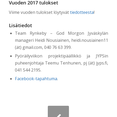
Vuoden 2017 tulokset
Viime vuoden tulokset löytyvät
tiedotteesta
!
Lisätiedot
Team Rynkeby – God Morgon Jyväskylän
manageri Heidi Nousiainen, heidi.nousiainen11
(ät) gmail.com, 040 76 63 399.
Pyöräilyviikon projektipäällikkö ja JYPSin
puheenjohtaja Teemu Tenhunen, pj (ät) jyps.fi,
041 544 2195.
Facebook-tapahtuma
.