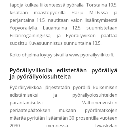
tapoja kulkea liikenteessä pyörällä. Torstaina 10.5.
kisataan maastopyörillä Harju MTB:ssä ja
perjantaina 11.5. nautitaan valon lisääntymisestä
Yöpyöräilyllä. Lauantaina 12.5. suunnistetaan
Fillarirogainingissa, ja Pyöräilyviikon päättää
suosittu Kuvasuunnistus sunnuntaina 13.5.
Koko ohjelma löytyy sivuilla www.pyorailyviikko.fi.
Pyöräilyviikolla edistetään pyöräilyä
ja pyöräilyolosuhteita
Pyöräilyviikkoa järjestetään pyörällä kulkemisen
edistämiseksi ja pyöräilyolosuhteiden
parantamiseksi. Valtioneuvoston
periaatepäätöksen mukaan pyörämatkojen
määrää pyritään lisäämään 30 prosentilla vuoteen
2030 mennessä. Jyväskylän