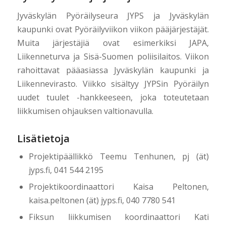
Jyväskylän Pyöräilyseura JYPS ja Jyväskylän
kaupunki ovat Pyöräilyviikon viikon pääjärjestäjät.
Muita järjestäjiä ovat esimerkiksi JAPA,
Liikenneturva ja Sisä-Suomen poliisilaitos. Viikon
rahoittavat pääasiassa Jyväskylän kaupunki ja
Liikennevirasto. Viikko sisältyy JYPSin Pyöräilyn
uudet tuulet -hankkeeseen, joka toteutetaan
liikkumisen ohjauksen valtionavulla.
Lisätietoja
Projektipäällikkö Teemu Tenhunen, pj (ät)
jyps.fi, 041 544 2195
Projektikoordinaattori Kaisa Peltonen,
kaisa.peltonen (ät) jyps.fi, 040 7780 541
Fiksun liikkumisen koordinaattori Kati