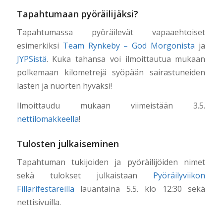
Tapahtumaan pyöräilijäksi?
Tapahtumassa pyöräilevät vapaaehtoiset
esimerkiksi
Team Rynkeby – God Morgonista
ja
JYPSistä
. Kuka tahansa voi ilmoittautua mukaan
polkemaan kilometrejä syöpään sairastuneiden
lasten ja nuorten hyväksi!
Ilmoittaudu mukaan viimeistään 3.5.
nettilomakkeella
!
Tulosten julkaiseminen
Tapahtuman tukijoiden ja pyöräilijöiden nimet
sekä tulokset julkaistaan
Pyöräilyviikon
Fillarifestareilla
lauantaina 5.5. klo 12:30 sekä
nettisivuilla.