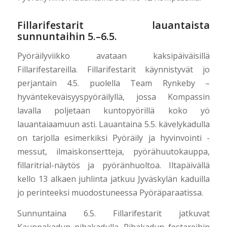
Fillarifestarit lauantaista
sunnuntaihin 5.–6.5.
Pyöräilyviikko avataan kaksipäiväisillä
Fillarifestareilla. Fillarifestarit käynnistyvät jo
perjantain 4.5. puolella Team Rynkeby –
hyväntekeväisyyspyöräilyllä, jossa Kompassin
lavalla poljetaan kuntopyörillä koko yö
lauantaiaamuun asti. Lauantaina 5.5. kävelykadulla
on tarjolla esimerkiksi Pyöräily ja hyvinvointi -
messut, ilmaiskonsertteja, pyörähuutokauppa,
fillaritrial-näytös ja pyöränhuoltoa. Iltapäivällä
kello 13 alkaen juhlinta jatkuu Jyväskylän kaduilla
jo perinteeksi muodostuneessa Pyöräparaatissa.
Sunnuntaina 6.5. Fillarifestarit jatkuvat
Kauppakadun pihakadulla. Pihakadun festareihin