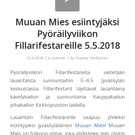
Muuan Mies esiintyjäksi
Pyöräilyviikon
Fillarifestareille 5.5.2018
/
/
12.4.2018
in
Uutiset
by
Teemu Tenhunen
Pyöräilyviikon Fillarifestareita vietetään
lauantaista sunnuntaihin 5.–6.5. Jyväskylän
keskustassa. Fillarifestarit täyttävät lauantaina
kävelykadun ja sunnuntaina Kauppakadun
pihakadun Kirkkopuiston laidalla.
Lauantain Fillarifestareille saapuu yhdeksi
esiintyjäksi jyväskyläläinen
Muuan Mies
! Muuan
Mies on folkpop-yhtye, joka yhdistelee mm. rhytm