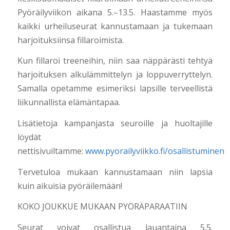
Pyöräilyviikon aikana 5.–13.5. Haastamme myös
kaikki urheiluseurat kannustamaan ja tukemaan
harjoituksiinsa fillaroimista.
Kun fillaroi treeneihin, niin saa näppärästi tehtyä
harjoituksen alkulämmittelyn ja loppuverryttelyn.
Samalla opetamme esimeriksi lapsille terveellistä
liikunnallista elämäntapaa.
Lisätietoja kampanjasta seuroille ja huoltajille
löydät
nettisivuiltamme:
www.pyorailyviikko.fi/osallistuminen
Tervetuloa mukaan kannustamaan niin lapsia
kuin aikuisia pyöräilemään!
KOKO JOUKKUE MUKAAN PYÖRÄPARAATIIN
Seurat voivat osallistua lauantaina 5.5.