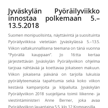
Jyväskylän Pyöräilyviikko
innostaa polkemaan 5.–
13.5.2018
Suomen monipuolisinta, näyttävintä ja suosituinta
Pyöräilyviikkoa vietetään Jyväskylässä 5.–13.5.
Viikon valtakunnallisena teemana on tänä vuonna
”Pyörällä kauppaan”. Jo 16:tta kertaa
järjestettävän Jyväskylän Pyöräilyviikon ohjelma
tarjoaa nähtävää ja koettavaa jokaiseen makuun.
Viikon jokaisena päivänä on tarjolla lukuisia
pyöräilyteemaisia tapahtumia sekä koko viikon
kestäviä kampanjoita ja kilpailuita. Jyväskylän
Pyöräilyviikon 2018 suojelijana toimii liikenne- ja
viestintäministeri Anne Berner, joka avaa
Pyöräilyviikon lauantaina 5.5. klo 12 Kompassilla.