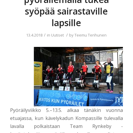
syöpää sairastaville
lapsille
/
/
13.4.2018
in
Uutiset
by
Teemu Tenhunen
Pyöräilyviikko 5.–13.5. alkaa tänäkin vuonna
etuajassa, kun kävelykadun Kompassille tulevalla
lavalla polkaistaan Team Rynkeby -