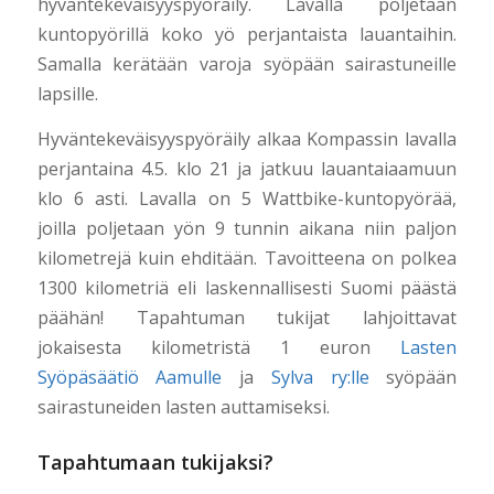
hyväntekeväisyyspyöräily. Lavalla poljetaan
kuntopyörillä koko yö perjantaista lauantaihin.
Samalla kerätään varoja syöpään sairastuneille
lapsille.
Hyväntekeväisyyspyöräily alkaa Kompassin lavalla
perjantaina 4.5. klo 21 ja jatkuu lauantaiaamuun
klo 6 asti. Lavalla on 5 Wattbike-kuntopyörää,
joilla poljetaan yön 9 tunnin aikana niin paljon
kilometrejä kuin ehditään. Tavoitteena on polkea
1300 kilometriä eli laskennallisesti Suomi päästä
päähän! Tapahtuman tukijat lahjoittavat
jokaisesta kilometristä 1 euron
Lasten
Syöpäsäätiö Aamulle
ja
Sylva ry:lle
syöpään
sairastuneiden lasten auttamiseksi.
Tapahtumaan tukijaksi?