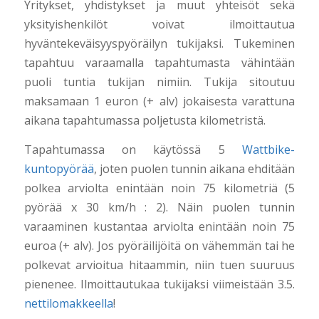
Yritykset, yhdistykset ja muut yhteisöt sekä
yksityishenkilöt voivat ilmoittautua
hyväntekeväisyyspyöräilyn tukijaksi. Tukeminen
tapahtuu varaamalla tapahtumasta vähintään
puoli tuntia tukijan nimiin. Tukija sitoutuu
maksamaan 1 euron (+ alv) jokaisesta varattuna
aikana tapahtumassa poljetusta kilometristä.
Tapahtumassa on käytössä 5
Wattbike-
kuntopyörää
, joten puolen tunnin aikana ehditään
polkea arviolta enintään noin 75 kilometriä (5
pyörää x 30 km/h : 2). Näin puolen tunnin
varaaminen kustantaa arviolta enintään noin 75
euroa (+ alv). Jos pyöräilijöitä on vähemmän tai he
polkevat arvioitua hitaammin, niin tuen suuruus
pienenee. Ilmoittautukaa tukijaksi viimeistään 3.5.
nettilomakkeella
!