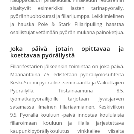
sisältyvät esimerkiksi lasten tarinapyöräily,
pyöränhuoltokurssi ja fillarijumppa. Leikkimielinen
ja hauska Pole & Stark Fillaripulling haastaa
osallistujat vetämään pyörän mukana painoketjua.
Joka päivä jotain opittavaa ja
koettavaa pyöräilystä
Fillarifestarien jälkeenkin toimintaa on joka päivä.
Maanantaina 7.5. edistetään pyöräilyolosuhteita
Keski-Suomi pyöräilee -seminaarilla ja Vaikuttajien
Pyöräilyllä. Tiistainaamuna 8.5.
työmatkapyöräilijöille tarjotaan Jyväsjärven
satamassa ilmainen fillariaamiainen. Keskiviikon
9.5. Pyörällä kouluun -päivä innostaa koululaisia
fillaroimaan kouluun ja illalla järjestettävä
kaupunkipyöräilykoulutus vinkkailee viisaita