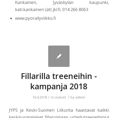
Kankainen, Jyväskylän kaupunki,
kati.kankainen (ät) jkl.fi, 014 266 8063
www.pyorailyviikko.fi
Fillarilla treeneihin -
kampanja 2018
/
/
16.4.2018
in
Uutiset
by
admin
JYPS ja Keski-Suomen Liikunta haastavat kaikki
keskisuomalaiset fillaroimaan urheilutreeneihinsä