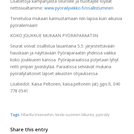
Lisätietoja kampanjasta seuroille ja huoltajille löydät
nettisivuiltamme:
www.pyorailyviikko.fi/osallistuminen
Tervetuloa mukaan kannustamaan niin lapsia kuin aikuisia
pyöräilemään!
KOKO JOUKKUE MUKAAN PYÖRÄPARAATIIN
Seurat voivat osallistua lauantaina 5.5. järjestettävään
hauskaan ja näyttävään Pyöräparaatiin yhdessä vaikka
koko joukkueen kanssa. Pyöräparaatissa poljetaan lyhyt
reitti ympäri Jyväskylää. Paraatissa selviävät mukana
pyöräilytaitoiset lapset aikuisten ohjauksessa.
Lisätiedot: Kaisa Peltonen, kaisa.peltonen (at) jyps.fi, 040
778 0541
Tags:
Fillarilla treeneihin
,
keski-suomen liikunta
,
pyöräily
Share this entry