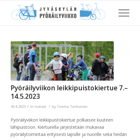
Pyöräilyviikon leikkipuistokiertue 7.–
14.5.2023
/
/
30.4.2023
in
Uutiset
by
Teemu Tenhunen
Pyöräilyviikon leikkipuistokiertue polkaisee kuuteen
lähipuistoon. Kiertueella järjestetään mukavaa
pyöräilytoimintaa erityisesti lapsille ja nuorille sekä heidän