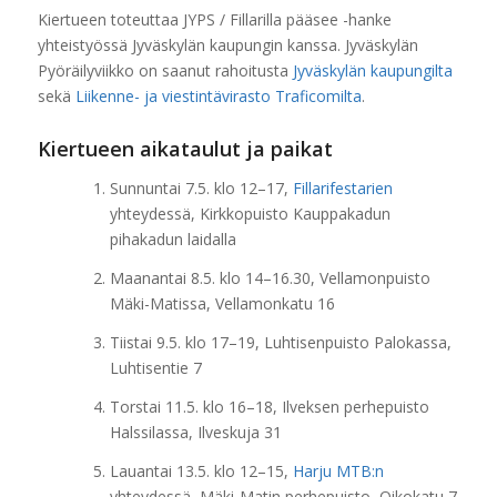
Kiertueen toteuttaa JYPS / Fillarilla pääsee -hanke
yhteistyössä Jyväskylän kaupungin kanssa. Jyväskylän
Pyöräilyviikko on saanut rahoitusta
Jyväskylän kaupungilta
sekä
Liikenne- ja viestintävirasto Traficomilta
.
Kiertueen aikataulut ja paikat
Sunnuntai 7.5. klo 12–17,
Fillarifestarien
yhteydessä, Kirkkopuisto Kauppakadun
pihakadun laidalla
Maanantai 8.5. klo 14–16.30, Vellamonpuisto
Mäki-Matissa, Vellamonkatu 16
Tiistai 9.5. klo 17–19, Luhtisenpuisto Palokassa,
Luhtisentie 7
Torstai 11.5. klo 16–18, Ilveksen perhepuisto
Halssilassa, Ilveskuja 31
Lauantai 13.5. klo 12–15,
Harju MTB:n
yhteydessä, Mäki-Matin perhepuisto, Oikokatu 7