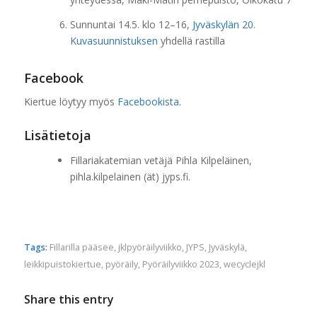
Sunnuntai 14.5. klo 12–16,
Jyväskylän 20.
Kuvasuunnistuksen
yhdellä rastilla
Facebook
Kiertue löytyy myös
Facebookista
.
Lisätietoja
Fillariakatemian vetäjä Pihla Kilpeläinen,
pihla.kilpelainen (ät) jyps.fi.
Tags:
Fillarilla pääsee
,
jklpyöräilyviikko
,
JYPS
,
Jyväskylä
,
leikkipuistokiertue
,
pyöräily
,
Pyöräilyviikko 2023
,
wecyclejkl
Share this entry