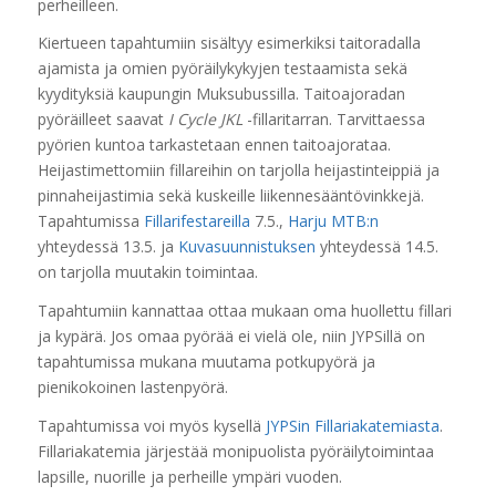
perheilleen.
Kiertueen tapahtumiin sisältyy esimerkiksi taitoradalla
ajamista ja omien pyöräilykykyjen testaamista sekä
kyydityksiä kaupungin Muksubussilla. Taitoajoradan
pyöräilleet saavat
I Cycle JKL
-fillaritarran. Tarvittaessa
pyörien kuntoa tarkastetaan ennen taitoajorataa.
Heijastimettomiin fillareihin on tarjolla heijastinteippiä ja
pinnaheijastimia sekä kuskeille liikennesääntövinkkejä.
Tapahtumissa
Fillarifestareilla
7.5.,
Harju MTB:n
yhteydessä 13.5. ja
Kuvasuunnistuksen
yhteydessä 14.5.
on tarjolla muutakin toimintaa.
Tapahtumiin kannattaa ottaa mukaan oma huollettu fillari
ja kypärä. Jos omaa pyörää ei vielä ole, niin JYPSillä on
tapahtumissa mukana muutama potkupyörä ja
pienikokoinen lastenpyörä.
Tapahtumissa voi myös kysellä
JYPSin Fillariakatemiasta
.
Fillariakatemia järjestää monipuolista pyöräilytoimintaa
lapsille, nuorille ja perheille ympäri vuoden.