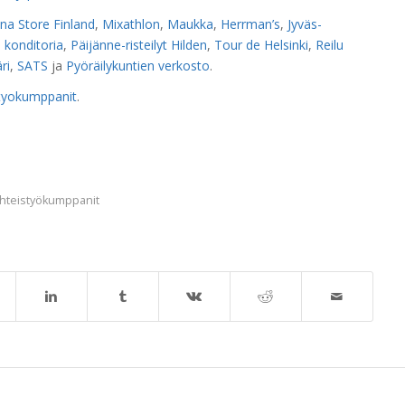
na Store Finland
,
Mixathlon
,
Maukka
,
Herrman’s
,
Jyväs-
 konditoria
,
Päijänne-risteilyt Hilden
,
Tour de Helsinki
,
Reilu
ri
,
SATS
ja
Pyöräilykuntien verkosto
.
styokumppanit
.
hteistyökumppanit