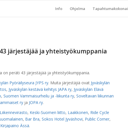
Info
Ohjelma
Tapahtumakokonai
 43 järjestäjää ja yhteistyökumppania
a on peräti 43 järjestäjää ja yhteistyökumppania.
kylän Pyöräilyseura JYPS ry
. Muita järjestäjiä ovat
Jyväskylän
itos
,
Jyväskylän kestävä kehitys JAPA ry
,
Jyväskylän Elävä
o
,
Suomen Vammaisurheilu ja -liikunta ry
,
Soveltavan liikunnan
ammaiset ry
ja
JOPA ry
.
Liikennevirasto
,
Keski-Suomen liitto
,
Laakkonen
,
Ride Cycle
suomalainen
,
Bar Bra
,
Sokos Hotel Jyväshovi
,
Public Corner
,
a
Kirjapaino Ässä
.