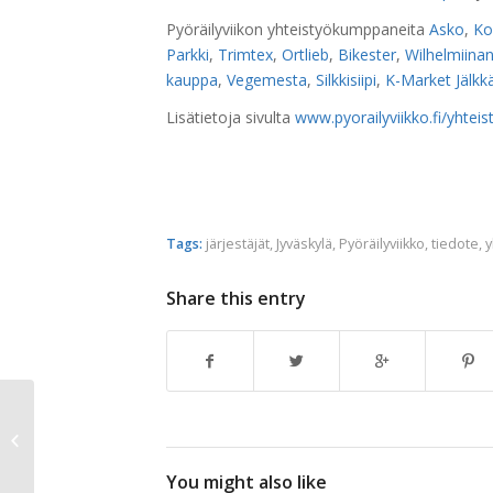
Pyöräilyviikon yhteistyökumppaneita
Asko
,
Ko
Parkki
,
Trimtex
,
Ortlieb
,
Bikester
,
Wilhelmiinan
kauppa
,
Vegemesta
,
Silkkisiipi
,
K-Market Jälkkä
Lisätietoja sivulta
www.pyorailyviikko.fi/yhtei
Tags:
järjestäjät
,
Jyväskylä
,
Pyöräilyviikko
,
tiedote
,
y
Share this entry
Tiedote: Jyväskylän seudun
Pyöräilyviikon 10.–18.5.2014 ohjelma
on ju...
You might also like