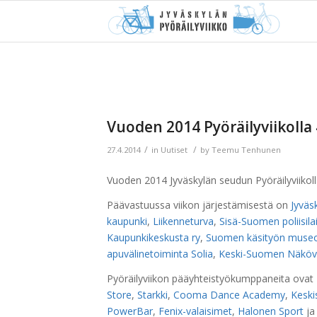
Vuoden 2014 Pyöräilyviikolla
/
/
27.4.2014
in
Uutiset
by
Teemu Tenhunen
Vuoden 2014 Jyväskylän seudun Pyöräilyviikoll
Päävastuussa viikon järjestämisestä on
Jyväs
kaupunki
,
Liikenneturva
,
Sisä-Suomen poliisila
Kaupunkikeskusta ry
,
Suomen käsityön muse
apuvälinetoiminta Solia
,
Keski-Suomen Näköv
Pyöräilyviikon pääyhteistyökumppaneita ovat
Store
,
Starkki
,
Cooma Dance Academy
,
Keski
PowerBar
,
Fenix-valaisimet
,
Halonen Sport
j