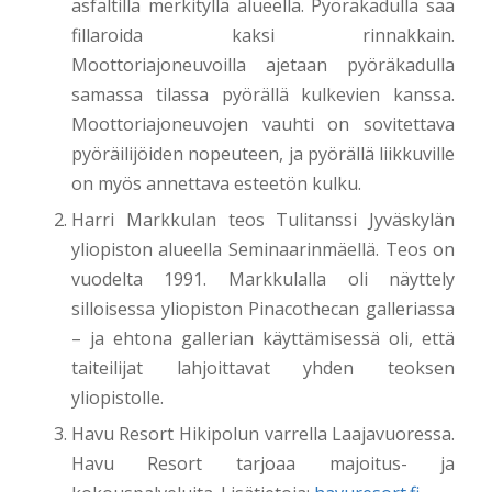
asfaltilla merkityllä alueella. Pyöräkadulla saa
fillaroida kaksi rinnakkain.
Moottoriajoneuvoilla ajetaan pyöräkadulla
samassa tilassa pyörällä kulkevien kanssa.
Moottoriajoneuvojen vauhti on sovitettava
pyöräilijöiden nopeuteen, ja pyörällä liikkuville
on myös annettava esteetön kulku.
Harri Markkulan teos Tulitanssi Jyväskylän
yliopiston alueella Seminaarinmäellä. Teos on
vuodelta 1991. Markkulalla oli näyttely
silloisessa yliopiston Pinacothecan galleriassa
– ja ehtona gallerian käyttämisessä oli, että
taiteilijat lahjoittavat yhden teoksen
yliopistolle.
Havu Resort Hikipolun varrella Laajavuoressa.
Havu Resort tarjoaa majoitus- ja