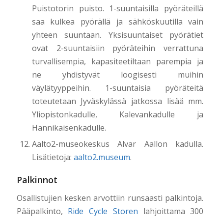
Puistotorin puisto. 1-suuntaisilla pyöräteillä
saa kulkea pyörällä ja sähköskuutilla vain
yhteen suuntaan. Yksisuuntaiset pyörätiet
ovat 2-suuntaisiin pyöräteihin verrattuna
turvallisempia, kapasiteetiltaan parempia ja
ne yhdistyvät loogisesti muihin
väylätyyppeihin. 1-suuntaisia pyöräteitä
toteutetaan Jyväskylässä jatkossa lisää mm.
Yliopistonkadulle, Kalevankadulle ja
Hannikaisenkadulle.
Aalto2-museokeskus Alvar Aallon kadulla.
Lisätietoja:
aalto2.museum
.
Palkinnot
Osallistujien kesken arvottiin runsaasti palkintoja.
Pääpalkinto,
Ride Cycle Storen
lahjoittama 300