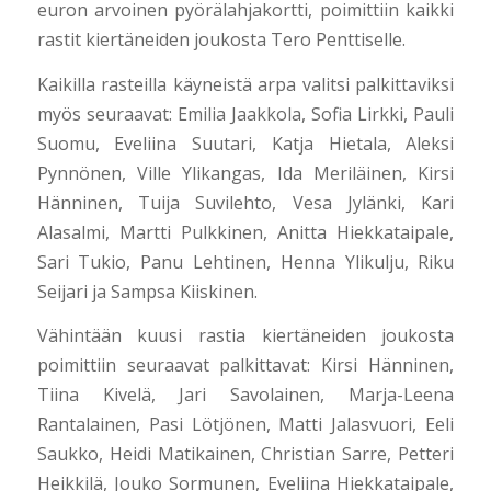
euron arvoinen pyörälahjakortti, poimittiin kaikki
rastit kiertäneiden joukosta Tero Penttiselle.
Kaikilla rasteilla käyneistä arpa valitsi palkittaviksi
myös seuraavat: Emilia Jaakkola, Sofia Lirkki, Pauli
Suomu, Eveliina Suutari, Katja Hietala, Aleksi
Pynnönen, Ville Ylikangas, Ida Meriläinen, Kirsi
Hänninen, Tuija Suvilehto, Vesa Jylänki, Kari
Alasalmi, Martti Pulkkinen, Anitta Hiekkataipale,
Sari Tukio, Panu Lehtinen, Henna Ylikulju, Riku
Seijari ja Sampsa Kiiskinen.
Vähintään kuusi rastia kiertäneiden joukosta
poimittiin seuraavat palkittavat: Kirsi Hänninen,
Tiina Kivelä, Jari Savolainen, Marja-Leena
Rantalainen, Pasi Lötjönen, Matti Jalasvuori, Eeli
Saukko, Heidi Matikainen, Christian Sarre, Petteri
Heikkilä, Jouko Sormunen, Eveliina Hiekkataipale,