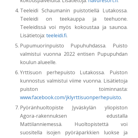
kokouspalveluita. Lisätietoja:
havuresort.fi
.
Teeleidi Schaumanin puistotiellä Lutakossa.
Teeleidi on teekauppa ja teehuone.
Teeleidissä voi myös kokoustaa ja saunoa.
Lisätietoja:
teeleidi.fi
.
Pupumuorinpuisto Pupuhuhdassa. Puisto
valmistui vuonna 2022 entisen Pupupuhdan
koulun alueelle.
Yrttisuon perhepuisto Lutakossa. Puiston
kunnostus valmistui viime vuonna. Lisätietoja
puiston toiminnasta:
www.facebook.com/jklyrttisuonperhepuisto
.
Pyöränhuoltopiste Jyväskylän yliopiston
Agora-rakennuksen edustalla
Mattilanniemessä. Huoltopistettä voi
suositella isojen pyöräparkkien luokse ja