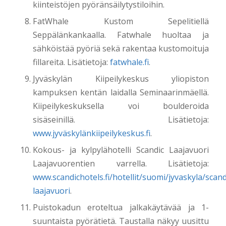
kiinteistöjen pyöränsäilytystiloihin.
FatWhale Kustom Sepelitiellä
Seppälänkankaalla. Fatwhale huoltaa ja
sähköistää pyöriä sekä rakentaa kustomoituja
fillareita. Lisätietoja:
fatwhale.fi
.
Jyväskylän Kiipeilykeskus yliopiston
kampuksen kentän laidalla Seminaarinmäellä.
Kiipeilykeskuksella voi boulderoida
sisäseinillä. Lisätietoja:
www.jyväskylänkiipeilykeskus.fi
.
Kokous- ja kylpylähotelli Scandic Laajavuori
Laajavuorentien varrella. Lisätietoja:
www.scandichotels.fi/hotellit/suomi/jyvaskyla/scand
laajavuori
.
Puistokadun eroteltua jalkakäytävää ja 1-
suuntaista pyörätietä. Taustalla näkyy uusittu