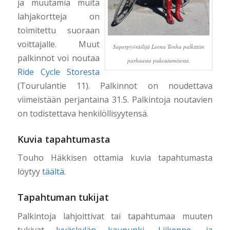
ja muutamia muita
lahjakortteja on
toimitettu suoraan
voittajalle. Muut
Superpyöräilijä Leena Tenhu palkittiin
palkinnot voi noutaa
parhaasta pukeutumisesta.
Ride Cycle Storesta
(Tourulantie 11). Palkinnot on noudettava
viimeistään perjantaina 31.5. Palkintoja noutavien
on todistettava henkilöllisyytensä.
Kuvia tapahtumasta
Touho Häkkisen ottamia kuvia tapahtumasta
löytyy
täältä
.
Tapahtuman tukijat
Palkintoja lahjoittivat tai tapahtumaa muuten