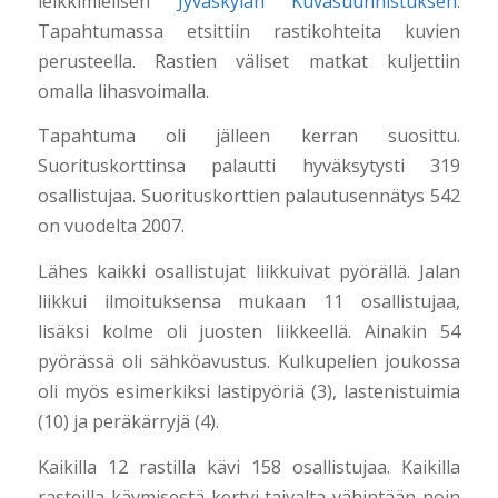
leikkimielisen
Jyväskylän Kuvasuunnistuksen
.
Tapahtumassa etsittiin rastikohteita kuvien
perusteella. Rastien väliset matkat kuljettiin
omalla lihasvoimalla.
Tapahtuma oli jälleen kerran suosittu.
Suorituskorttinsa palautti hyväksytysti 319
osallistujaa. Suorituskorttien palautusennätys 542
on vuodelta 2007.
Lähes kaikki osallistujat liikkuivat pyörällä. Jalan
liikkui ilmoituksensa mukaan 11 osallistujaa,
lisäksi kolme oli juosten liikkeellä. Ainakin 54
pyörässä oli sähköavustus. Kulkupelien joukossa
oli myös esimerkiksi lastipyöriä (3), lastenistuimia
(10) ja peräkärryjä (4).
Kaikilla 12 rastilla kävi 158 osallistujaa. Kaikilla
rasteilla käymisestä kertyi taivalta vähintään noin