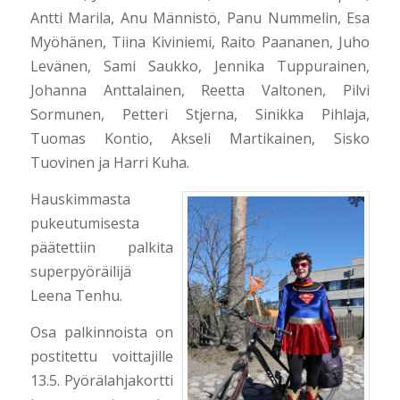
Antti Marila, Anu Männistö, Panu Nummelin, Esa
Myöhänen, Tiina Kiviniemi, Raito Paananen, Juho
Levänen, Sami Saukko, Jennika Tuppurainen,
Johanna Anttalainen, Reetta Valtonen, Pilvi
Sormunen, Petteri Stjerna, Sinikka Pihlaja,
Tuomas Kontio, Akseli Martikainen, Sisko
Tuovinen ja Harri Kuha.
Hauskimmasta
pukeutumisesta
päätettiin palkita
superpyöräilijä
Leena Tenhu.
Osa palkinnoista on
postitettu voittajille
13.5. Pyörälahjakortti