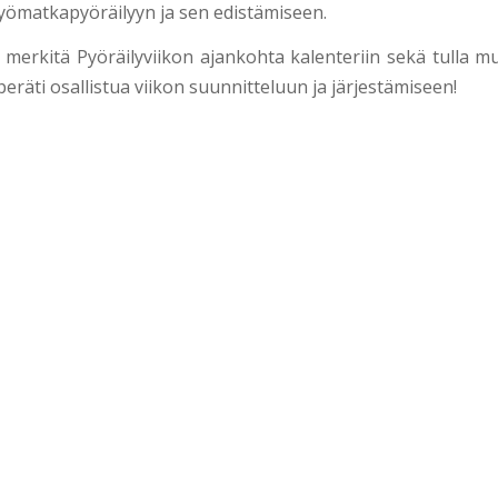
työmatkapyöräilyyn ja sen edistämiseen.
 merkitä Pyöräilyviikon ajankohta kalenteriin sekä tulla mu
peräti osallistua viikon suunnitteluun ja järjestämiseen!