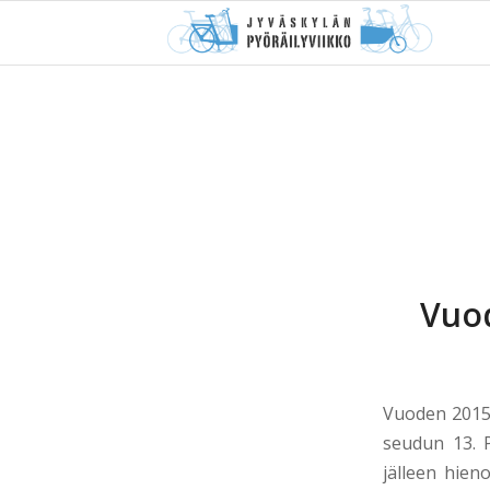
Vuod
Vuoden 2015 
seudun 13. P
jälleen hien