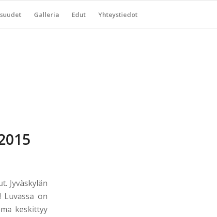
suudet
Galleria
Edut
Yhteystiedot
.2015
t. Jyväskylän
.! Luvassa on
ema keskittyy