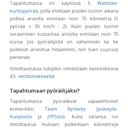
Tapahtumassa on käytössä 5
Wattbike-
kuntopyörää
, joilla ehditään puolen tunnin aikana
polkea arviolta enintään noin 75 kilometriä (5
pyörää x 30 km/h : 2). Näin puolen tunnin
varaaminen kustantaa arviolta enintään noin 75
euroa. Jos pyöräilijöitä on vähemmän tai he
polkevat arvioitua hitaammin, niin tuen suuruus
pienenee.
Ilmoittautukaa tukijaksi viimeistään keskiviikkona
4.5.
nettilomakkeella
!
Tapahtumaan pyöräilijäksi?
Tapahtumassa pyöräilevät vapaaehtoiset
esimerkiksi
Team Rynkeby Jyväskylä–
Kuopiosta
ja
JYPSistä
. Kuka tahansa voi
ilmoittautua mukaan polkemaan kilometrejä