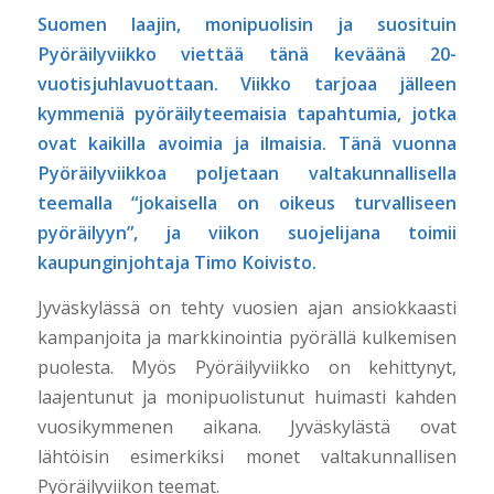
Suomen laajin, monipuolisin ja suosituin
Pyöräilyviikko viettää tänä keväänä 20-
vuotisjuhlavuottaan. Viikko tarjoaa jälleen
kymmeniä pyöräilyteemaisia tapahtumia, jotka
ovat kaikilla avoimia ja ilmaisia. Tänä vuonna
Pyöräilyviikkoa poljetaan valtakunnallisella
teemalla “jokaisella on oikeus turvalliseen
pyöräilyyn”, ja viikon suojelijana toimii
kaupunginjohtaja Timo Koivisto.
Jyväskylässä on tehty vuosien ajan ansiokkaasti
kampanjoita ja markkinointia pyörällä kulkemisen
puolesta. Myös Pyöräilyviikko on kehittynyt,
laajentunut ja monipuolistunut huimasti kahden
vuosikymmenen aikana. Jyväskylästä ovat
lähtöisin esimerkiksi monet valtakunnallisen
Pyöräilyviikon teemat.