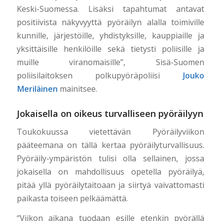
Keski-Suomessa. Lisäksi tapahtumat antavat
positiivista näkyvyyttä pyöräilyn alalla toimiville
kunnille, järjestöille, yhdistyksille, kauppiaille ja
yksittäisille henkilöille sekä tietysti poliisille ja
muille viranomaisille”, Sisä-Suomen
poliisilaitoksen polkupyöräpoliisi
Jouko
Meriläinen
mainitsee.
Jokaisella on oikeus turvalliseen pyöräilyyn
Toukokuussa vietettävän Pyöräilyviikon
pääteemana on tällä kertaa pyöräilyturvallisuus.
Pyöräily-ympäristön tulisi olla sellainen, jossa
jokaisella on mahdollisuus opetella pyöräilyä,
pitää yllä pyöräilytaitoaan ja siirtyä vaivattomasti
paikasta toiseen pelkäämättä.
“Viikon aikana tuodaan esille etenkin pyörällä