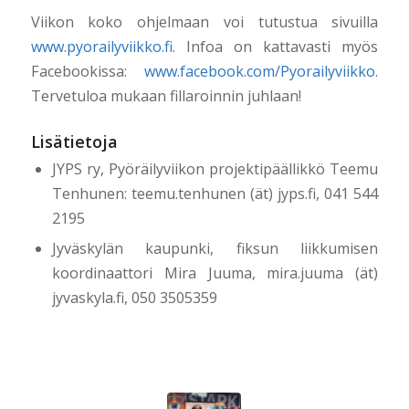
Viikon koko ohjelmaan voi tutustua sivuilla
www.pyorailyviikko.fi
. Infoa on kattavasti myös
Facebookissa:
www.facebook.com/Pyorailyviikko
.
Tervetuloa mukaan fillaroinnin juhlaan!
Lisätietoja
JYPS ry, Pyöräilyviikon projektipäällikkö Teemu
Tenhunen: teemu.tenhunen (ät) jyps.fi, 041 544
2195
Jyväskylän kaupunki, fiksun liikkumisen
koordinaattori Mira Juuma, mira.juuma (ät)
jyvaskyla.fi, 050 3505359