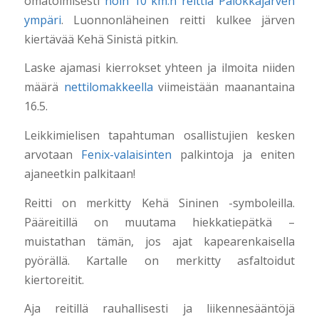
omatoimisesti
noin 10 km:n reittiä Palokkajärven
ympäri
. Luonnonläheinen reitti kulkee järven
kiertävää Kehä Sinistä pitkin.
Laske ajamasi kierrokset yhteen ja ilmoita niiden
määrä
nettilomakkeella
viimeistään maanantaina
16.5.
Leikkimielisen tapahtuman osallistujien kesken
arvotaan
Fenix-valaisinten
palkintoja ja eniten
ajaneetkin palkitaan!
Reitti on merkitty Kehä Sininen -symboleilla.
Pääreitillä on muutama hiekkatiepätkä –
muistathan tämän, jos ajat kapearenkaisella
pyörällä. Kartalle on merkitty asfaltoidut
kiertoreitit.
Aja reitillä rauhallisesti ja liikennesääntöjä