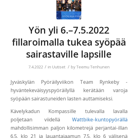
Yön yli 6.–7.5.2022
fillaroimalla tukea syöpää
sairastaville lapsille
/
/
7.4.2022
in
Uutiset
by
Teemu Tenhunen
Jyväskylän Pyöräilyviikon Team Rynkeby -
hyväntekeväisyyspyöräilyllä kerätään varoja
syöpään sairastuneiden lasten auttamiseksi.
Kävelykadun Kompassille tulevalla lavalla
poljetaan viidellä
Wattbike-kuntopyörällä
mahdollisimman paljon kilometrejä perjantai-illan
6.5. klo 21 ja lauantaiaamun 7.5. klo 6 välisenä