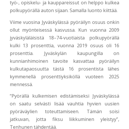
työ-, opiskelu- ja kauppareissut on helppo kulkea
polkupyörällä auton sijaan. Samalla luonto kiittää.
Viime vuosina Jyväskylässä pyöräilyn osuus onkin
ollut myönteisessä kasvussa. Kun vuonna 2009
jyväskyläläisistä 18–74-vuotiaista polkupyörällä
kulki 13 prosenttia, vuonna 2019 osuus oli 16
prosenttia. Jyväskylän kaupungilla on
kunnianhimoinen tavoite kasvattaa pyöräilyn
kulkutapaosuutta tästä 16 prosentista lähes
kymmenellä prosenttiyksiköllä vuoteen 2025
mennessä.
“Pyörällä kulkemisen edistämiseksi Jyväskylässä
on saatu selvästi lisää vauhtia hyvien uusien
pyöräväylien toteuttamiseen. Tämän soisi
jatkuvan, jotta fiksu liikkuminen yleistyy”,
Tenhunen tähdentää.