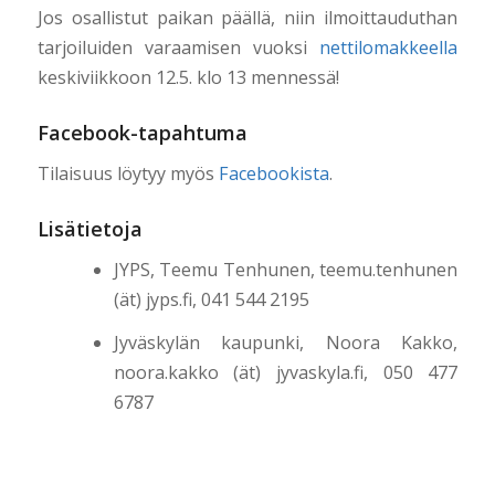
Jos osallistut paikan päällä, niin ilmoittauduthan
tarjoiluiden varaamisen vuoksi
nettilomakkeella
keskiviikkoon 12.5. klo 13 mennessä!
Facebook-tapahtuma
Tilaisuus löytyy myös
Facebookista
.
Lisätietoja
JYPS, Teemu Tenhunen, teemu.tenhunen
(ät) jyps.fi, 041 544 2195
Jyväskylän kaupunki, Noora Kakko,
noora.kakko (ät) jyvaskyla.fi, 050 477
6787