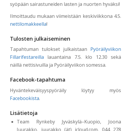
syöpään sairastuneiden lasten ja nuorten hyväksi!
Ilmoittaudu mukaan viimeistään keskiviikkona 4.5.
nettilomakkeella
!
Tulosten julkaiseminen
Tapahtuman tulokset julkaistaan
Pyöräilyviikon
Fillarifestareilla
lauantaina 7.5. klo 12.30 sekä
näillä nettisivuilla ja Pyöräilyviikon somessa.
Facebook-tapahtuma
Hyväntekeväisyyspyöräily löytyy myös
Facebookista
.
Lisätietoja
Team Rynkeby Jyväskylä–Kuopio, Joona
Juurakko, juurakko (ät) icloud.com, 044 278