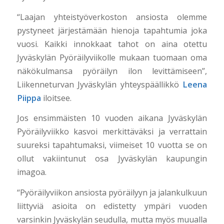
“Laajan yhteistyöverkoston ansiosta olemme
pystyneet järjestämään hienoja tapahtumia joka
vuosi. Kaikki innokkaat tahot on aina otettu
Jyväskylän Pyöräilyviikolle mukaan tuomaan oma
näkökulmansa pyöräilyn ilon levittämiseen”,
Liikenneturvan Jyväskylän yhteyspäällikkö
Leena
Piippa
iloitsee.
Jos ensimmäisten 10 vuoden aikana Jyväskylän
Pyöräilyviikko kasvoi merkittäväksi ja verrattain
suureksi tapahtumaksi, viimeiset 10 vuotta se on
ollut vakiintunut osa Jyväskylän kaupungin
imagoa.
“Pyöräilyviikon ansiosta pyöräilyyn ja jalankulkuun
liittyviä asioita on edistetty ympäri vuoden
varsinkin Jyväskylän seudulla, mutta myös muualla