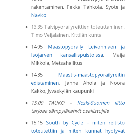
rakentaminen, Pekka Tahkola, Syöte ja
Navico
13.35 Talvipyöräilyreittien toteuttaminen,
Timo Veijalainen, Kittilän kunta
14.05
Maastopyöräily Leivonmäen ja
Isojärven kansallispuistoissa
, Maija
Mikkola, Metsähallitus
14.35
Maastis-maastopyöräilyreitin
edistäminen
, Janne Ahola ja Noora
Kakko, Jyväskylän kaupunki
15.00 TAUKO –
Keski-Suomen liitto
tarjoaa sämpyläkahvit osallistujille
15.15
South by Cycle – miten reitistö
toteutettiin ja miten kunnat hyötyvät