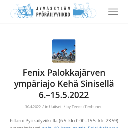
Fenix Palokkajärven
ympäriajo Kehä Sinisellä
6.–15.5.2022
/
/
30.4.2022
in
Uutiset
by
Teemu Tenhunen
Fillaroi Pyöräilyviikolla (6.5. klo 0.00–15.5. klo 23.59)