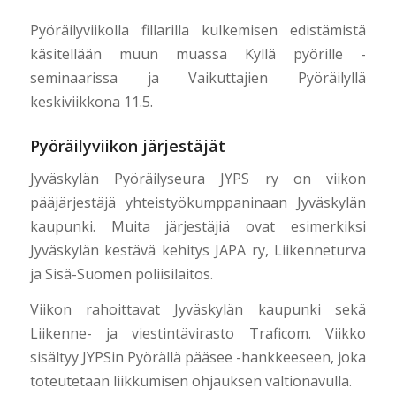
Pyöräilyviikolla fillarilla kulkemisen edistämistä
käsitellään muun muassa Kyllä pyörille -
seminaarissa ja Vaikuttajien Pyöräilyllä
keskiviikkona 11.5.
Pyöräilyviikon järjestäjät
Jyväskylän Pyöräilyseura JYPS ry on viikon
pääjärjestäjä yhteistyökumppaninaan Jyväskylän
kaupunki. Muita järjestäjiä ovat esimerkiksi
Jyväskylän kestävä kehitys JAPA ry, Liikenneturva
ja Sisä-Suomen poliisilaitos.
Viikon rahoittavat Jyväskylän kaupunki sekä
Liikenne- ja viestintävirasto Traficom. Viikko
sisältyy JYPSin Pyörällä pääsee -hankkeeseen, joka
toteutetaan liikkumisen ohjauksen valtionavulla.