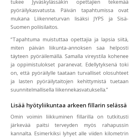
tukee Jyväskylässäkin opettajien tekemää
pyöräilykasvatusta. Päivän tapahtumissa ovat
mukana Liikenneturvan lisäksi JYPS ja Sisä-
Suomen poliisilaitos.
“Tapahtuma muistuttaa opettajia ja lapsia siitä,
miten päivän liikunta-annoksen saa helposti
täyteen pyöräilemällä. Samalla vireystila kohenee
ja oppimistulokset paranevat. Edellytyksenä toki
on, että pyöräilylle taataan turvalliset olosuhteet
ja lasten pyöräilytaitojen kehittymistä tuetaan
suunnitelmallisella liikennekasvatuksella.”
Lisää hyötyliikuntaa arkeen fillarin selässä
Omin voimin liikkuminen fillarilla on tutkitusti
järkevää paitsi terveyden myös rahapussin
kannalta. Esimerkiksi lyhyet alle viiden kilometrin