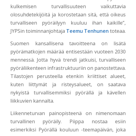
kulkemisen turvallisuuteen vaikuttavia
olosuhdetekijöitä ja korostetaan sitä, että oikeus
turvalliseen pyöräilyyn kuuluu ihan kaikille”,
JYPSin toiminnanjohtaja
Teemu Tenhunen
toteaa.
Suomen kansallisena tavoitteena on lisätä
pyörämatkojen määrää entisestään vuoteen 2030
mennessä. Jotta hyvä trendi jatkuisi, turvalliseen
pyöräliikenteen infrastruktuuriin on panostettava.
Tilastojen perusteella etenkin kriittiset alueet,
kuten liittymät ja risteysalueet, on saatava
nykyistä turvallisemmiksi pyörällä ja kävellen
liikkuvien kannalta.
Liikenneturvan painopisteenä on nimenomaan
turvallinen pyöräily. Piippa nostaa esiin
esimerkiksi Pyörällä kouluun -teemapäivän, joka