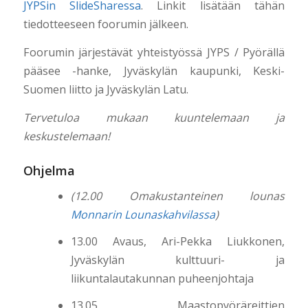
JYPSin SlideSharessa
. Linkit lisätään tähän
tiedotteeseen foorumin jälkeen.
Foorumin järjestävät yhteistyössä JYPS / Pyörällä
pääsee -hanke, Jyväskylän kaupunki, Keski-
Suomen liitto ja Jyväskylän Latu.
Tervetuloa mukaan kuuntelemaan ja
keskustelemaan!
Ohjelma
(12.00 Omakustanteinen lounas
Monnarin Lounaskahvilassa
)
13.00 Avaus, Ari-Pekka Liukkonen,
Jyväskylän kulttuuri- ja
liikuntalautakunnan puheenjohtaja
13.05 Maastopyöräreittien