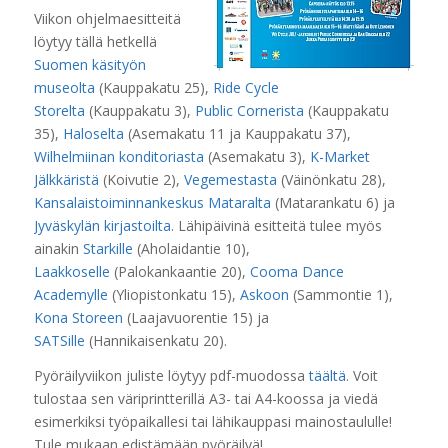
Viikon ohjelmaesitteitä
löytyy tällä hetkellä
Suomen käsityön
museolta
(Kauppakatu 25),
Ride Cycle
Storelta
(Kauppakatu 3),
Public Cornerista
(Kauppakatu
35),
Haloselta
(Asemakatu 11 ja Kauppakatu 37),
Wilhelmiinan konditoriasta
(Asemakatu 3),
K-Market
Jälkkäristä
(Koivutie 2),
Vegemestasta
(Väinönkatu 28),
Kansalaistoiminnankeskus Mataralta
(Matarankatu 6) ja
Jyväskylän kirjastoilta
.
Lähipäivinä esitteitä tulee myös
ainakin
Starkille
(Aholaidantie 10),
Laakkoselle
(Palokankaantie 20),
Cooma Dance
Academylle
(Yliopistonkatu 15),
Askoon
(Sammontie 1),
Kona Storeen
(Laajavuorentie 15) ja
SATSille
(Hannikaisenkatu 20).
Pyöräilyviikon juliste löytyy pdf-muodossa
täältä
. Voit
tulostaa sen väriprintterillä A3- tai A4-koossa ja viedä
esimerkiksi työpaikallesi tai lähikauppasi mainostaululle!
Tule mukaan edistämään pyöräilyä!