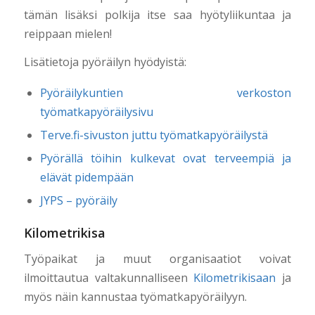
tämän lisäksi polkija itse saa hyötyliikuntaa ja
reippaan mielen!
Lisätietoja pyöräilyn hyödyistä:
Pyöräilykuntien verkoston
työmatkapyöräilysivu
Terve.fi-sivuston juttu työmatkapyöräilystä
Pyörällä töihin kulkevat ovat terveempiä ja
elävät pidempään
JYPS – pyöräily
Kilometrikisa
Työpaikat ja muut organisaatiot voivat
ilmoittautua valtakunnalliseen
Kilometrikisaan
ja
myös näin kannustaa työmatkapyöräilyyn.