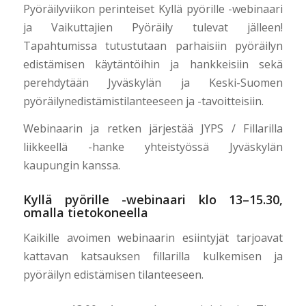
Pyöräilyviikon perinteiset Kyllä pyörille -webinaari
ja Vaikuttajien Pyöräily tulevat jälleen!
Tapahtumissa tutustutaan parhaisiin pyöräilyn
edistämisen käytäntöihin ja hankkeisiin sekä
perehdytään Jyväskylän ja Keski-Suomen
pyöräilynedistämistilanteeseen ja -tavoitteisiin.
Webinaarin ja retken järjestää JYPS / Fillarilla
liikkeellä -hanke yhteistyössä Jyväskylän
kaupungin kanssa.
Kyllä pyörille -webinaari klo 13–15.30,
omalla tietokoneella
Kaikille avoimen webinaarin esiintyjät tarjoavat
kattavan katsauksen fillarilla kulkemisen ja
pyöräilyn edistämisen tilanteeseen.