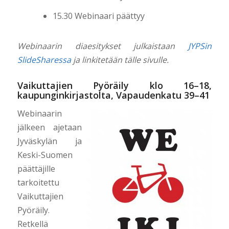
15.30 Webinaari päättyy
Webinaarin diaesitykset julkaistaan
JYPSin
SlideSharessa
ja linkitetään tälle sivulle.
Vaikuttajien Pyöräily klo 16–18,
kaupunginkirjastolta, Vapaudenkatu 39–41
Webinaarin
jälkeen ajetaan
Jyväskylän ja
Keski-Suomen
päättäjille
tarkoitettu
Vaikuttajien
Pyöräily.
Retkellä