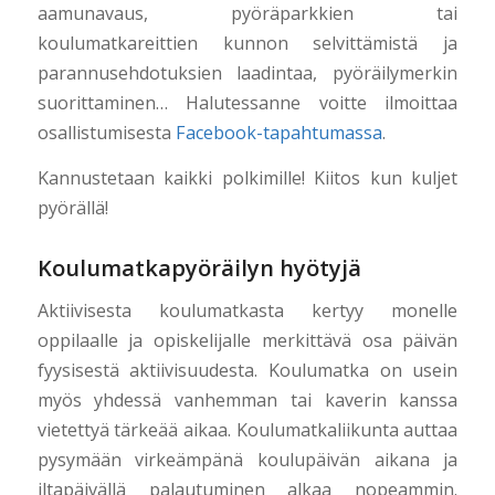
aamunavaus, pyöräparkkien tai
koulumatkareittien kunnon selvittämistä ja
parannusehdotuksien laadintaa, pyöräilymerkin
suorittaminen… Halutessanne voitte ilmoittaa
osallistumisesta
Facebook-tapahtumassa
.
Kannustetaan kaikki polkimille! Kiitos kun kuljet
pyörällä!
Koulumatkapyöräilyn hyötyjä
Aktiivisesta koulumatkasta kertyy monelle
oppilaalle ja opiskelijalle merkittävä osa päivän
fyysisestä aktiivisuudesta. Koulumatka on usein
myös yhdessä vanhemman tai kaverin kanssa
vietettyä tärkeää aikaa. Koulumatkaliikunta auttaa
pysymään virkeämpänä koulupäivän aikana ja
iltapäivällä palautuminen alkaa nopeammin.