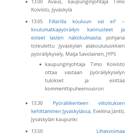
13.00 Avaus, kaupunginjohtaja Timo
Koivisto, Jyväskylä
13.05
Fillarilla kouluun vai ei? –
koulumatkapyöräilyn kannusteet ja
esteet lasten näkökulmasta
; pohjana
toteutettu Jyväskylän alakoululuokkien
pyöräilykysely, Maija Savolainen, JYPS
kaupunginjohtaja Timo Koivisto
ottaa vastaan pyöräilykyselyn
tulokset ja esittää
kommenttipuheenvuoron
13.30
Pyöräliikenteen viitoituksen
kehittäminen Jyväskylässä
, Eveliina Jäntti,
Jyväskylän kaupunki
13.50
Lihasvoimaa