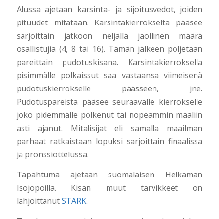
Alussa ajetaan karsinta- ja sijoitusvedot, joiden
pituudet mitataan. Karsintakierrokselta pääsee
sarjoittain jatkoon neljällä jaollinen määrä
osallistujia (4, 8 tai 16). Tämän jälkeen poljetaan
pareittain pudotuskisana. Karsintakierroksella
pisimmälle polkaissut saa vastaansa viimeisenä
pudotuskierrokselle päässeen, jne.
Pudotuspareista pääsee seuraavalle kierrokselle
joko pidemmälle polkenut tai nopeammin maaliin
asti ajanut. Mitalisijat eli samalla maailman
parhaat ratkaistaan lopuksi sarjoittain finaalissa
ja pronssiottelussa.
Tapahtuma ajetaan suomalaisen Helkaman
Isojopoilla. Kisan muut tarvikkeet on
lahjoittanut
STARK
.