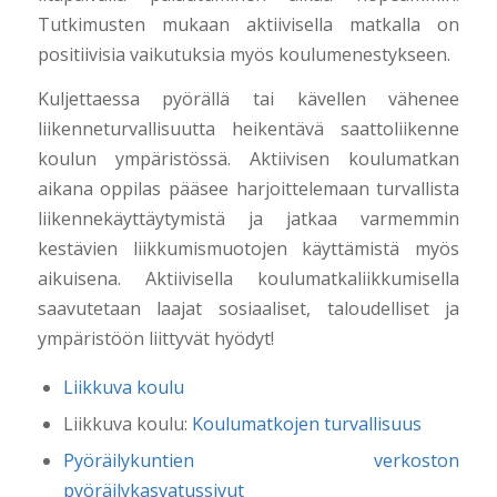
Tutkimusten mukaan aktiivisella matkalla on
positiivisia vaikutuksia myös koulumenestykseen.
Kuljettaessa pyörällä tai kävellen vähenee
liikenneturvallisuutta heikentävä saattoliikenne
koulun ympäristössä. Aktiivisen koulumatkan
aikana oppilas pääsee harjoittelemaan turvallista
liikennekäyttäytymistä ja jatkaa varmemmin
kestävien liikkumismuotojen käyttämistä myös
aikuisena. Aktiivisella koulumatkaliikkumisella
saavutetaan laajat sosiaaliset, taloudelliset ja
ympäristöön liittyvät hyödyt!
Liikkuva koulu
Liikkuva koulu:
Koulumatkojen turvallisuus
Pyöräilykuntien verkoston
pyöräilykasvatussivut