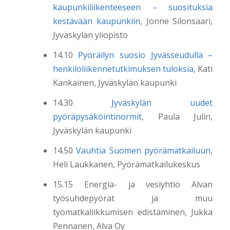
kaupunkiliikenteeseen – suosituksia
kestävään kaupunkiin
, Jonne Silonsaari,
Jyväskylän yliopisto
14.10
Pyöräilyn suosio Jyvässeudulla –
henkilöliikennetutkimuksen tuloksia
, Kati
Kankainen, Jyväskylän kaupunki
14.30
Jyväskylän uudet
pyöräpysäköintinormit
, Paula Julin,
Jyväskylän kaupunki
14.50
Vauhtia Suomen pyörämatkailuun
,
Heli Laukkanen, Pyörämatkailukeskus
15.15 Energia- ja vesiyhtiö Alvan
työsuhdepyörät ja muu
työmatkaliikkumisen edistäminen, Jukka
Pennanen, Alva Oy