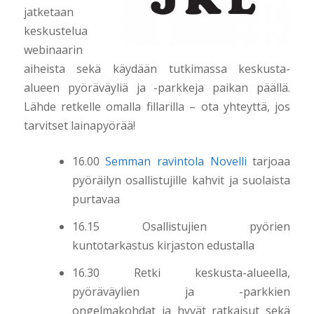
jatketaan
keskustelua
webinaarin
aiheista sekä käydään tutkimassa keskusta-
alueen pyöräväyliä ja -parkkeja paikan päällä.
Lähde retkelle omalla fillarilla – ota yhteyttä, jos
tarvitset lainapyörää!
16.00
Semman ravintola Novelli
tarjoaa
pyöräilyn osallistujille kahvit ja suolaista
purtavaa
16.15 Osallistujien pyörien
kuntotarkastus kirjaston edustalla
16.30 Retki keskusta-alueella,
pyöräväylien ja -parkkien
ongelmakohdat ja hyvät ratkaisut sekä