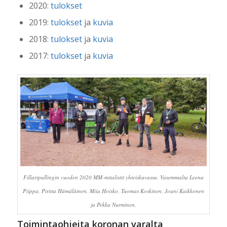
2020:
tulokset
2019:
tulokset
ja
kuvia
2018:
tulokset
ja
kuvia
2017:
tulokset
ja
kuvia
Fillaripullingin vuoden 2020 MM-mitalistit yhteiskuvassa. Vasemmalta Leena
Piippa, Piritta Hämäläinen, Miia Hoisko, Tuomas Koskinen, Jouni Kaikkonen
ja Pekka Nurminen.
Toimintaohjeita koronan varalta