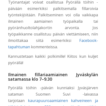
Työnantajat voivat osallistua Pyörällä töihin -
päivään esimerkiksi palkitsemalla fillaroivia
työntekijöitään. Palkitseminen voi olla vaikkapa
ilmainen aamiainen työpaikalla tai
pyöränhuoltolahjakortin arvonta. Jos
työpaikkanne osallistuu päivän viettämiseen, niin
ilmoittakaa siitä esimerkiksi
Facebook-
tapahtuman
kommenteissa.
Kannustetaan kaikki polkimille! Kiitos kun kuljet
pyörällä!
Ilmainen fillariaamiainen Jyväskylän
satamassa klo 7–9.30
Pyörällä töihin -päivän kunniaksi Jyväsjärven
sataman Suomen Suvi -laivassa
tarjotaan
kaurapuuroaamiainen kahveineen ja