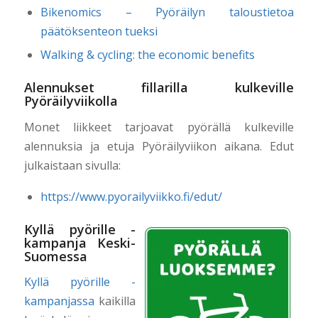
Bikenomics – Pyöräilyn taloustietoa
päätöksenteon tueksi
Walking & cycling: the economic benefits
Alennukset fillarilla kulkeville
Pyöräilyviikolla
Monet liikkeet tarjoavat pyörällä kulkeville
alennuksia ja etuja Pyöräilyviikon aikana. Edut
julkaistaan sivulla:
https://www.pyorailyviikko.fi/edut/
Kyllä pyörille -
kampanja Keski-
Suomessa
Kyllä pyörille -
kampanjassa
kaikilla