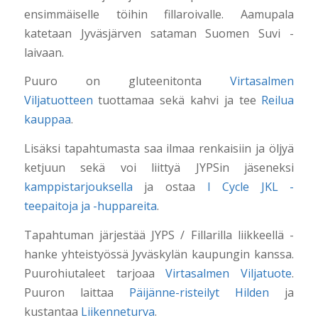
ensimmäiselle töihin fillaroivalle. Aamupala
katetaan Jyväsjärven sataman Suomen Suvi -
laivaan.
Puuro on gluteenitonta
Virtasalmen
Viljatuotteen
tuottamaa
sekä kahvi ja tee
Reilua
kauppaa
.
Lisäksi tapahtumasta saa ilmaa renkaisiin ja öljyä
ketjuun sekä voi liittyä JYPSin jäseneksi
kamppistarjouksella
ja ostaa
I Cycle JKL -
teepaitoja ja -huppareita
.
Tapahtuman järjestää JYPS / Fillarilla liikkeellä -
hanke yhteistyössä Jyväskylän kaupungin kanssa.
Puurohiutaleet tarjoaa
Virtasalmen Viljatuote
.
Puuron
laittaa
Päijänne-risteilyt Hilden
ja
kustantaa
Liikenneturva
.