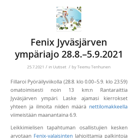
Fenix Jyväsjärven
ympäriajo 28.8.–5.9.2021
/
/
25.7.2021
in
Uutiset
by
Teemu Tenhunen
Fillaroi Pyöräilyviikolla (28.8. klo 0.00–5.9. klo 23.59)
omatoimisesti noin 13 km:n Rantaraittia
Jyväsjärven ympäri. Laske ajamasi kierrokset
yhteen ja ilmoita niiden määrä
nettilomakkeella
viimeistään maanantaina 6.9.
Leikkimielisen tapahtuman osallistujien kesken
arvotaan
Fenix-valaisinten
lahjoittamia palkintoja