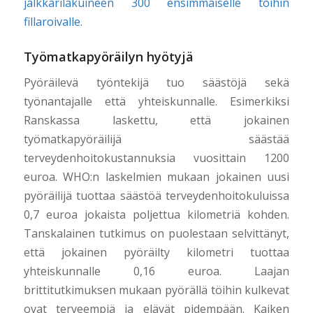
jälkkärilakuineen 300 ensimmäiselle töihin
fillaroivalle
.
Työmatkapyöräilyn hyötyjä
Pyöräilevä työntekijä tuo säästöjä sekä
työnantajalle että yhteiskunnalle. Esimerkiksi
Ranskassa laskettu, että jokainen
työmatkapyöräilijä säästää
terveydenhoitokustannuksia vuosittain 1200
euroa. WHO:n laskelmien mukaan jokainen uusi
pyöräilijä tuottaa säästöä terveydenhoitokuluissa
0,7 euroa jokaista poljettua kilometriä kohden.
Tanskalainen tutkimus on puolestaan selvittänyt,
että jokainen pyöräilty kilometri tuottaa
yhteiskunnalle 0,16 euroa. Laajan
brittitutkimuksen mukaan pyörällä töihin kulkevat
ovat terveempiä ja elävät pidempään. Kaiken