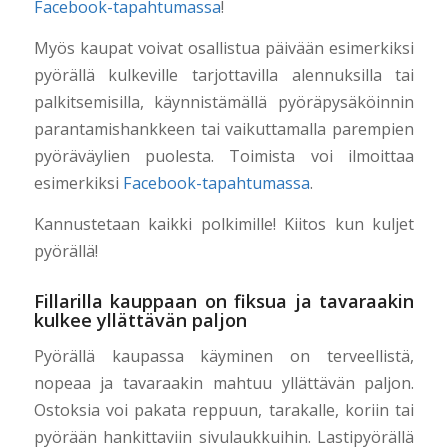
Facebook-tapahtumassa
!
Myös kaupat voivat osallistua päivään esimerkiksi
pyörällä kulkeville tarjottavilla alennuksilla tai
palkitsemisilla, käynnistämällä pyöräpysäköinnin
parantamishankkeen tai vaikuttamalla parempien
pyöräväylien puolesta. Toimista voi ilmoittaa
esimerkiksi
Facebook-tapahtumassa
.
Kannustetaan kaikki polkimille! Kiitos kun kuljet
pyörällä!
Fillarilla kauppaan on fiksua ja tavaraakin
kulkee yllättävän paljon
Pyörällä kaupassa käyminen on terveellistä,
nopeaa ja tavaraakin mahtuu yllättävän paljon.
Ostoksia voi pakata reppuun, tarakalle, koriin tai
pyörään hankittaviin sivulaukkuihin. Lastipyörällä