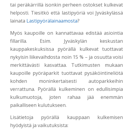
tai peräkärrillä isonkin perheen ostokset kulkevat
helposti. Tiesitkö että lastipyöriä voi Jyväskylässä
lainata
Lastipyörälainaamosta
?
Myös kaupoille on kannattavaa edistää asiointia
fillarilla. Esim. Jyväskylän keskustan
kauppakeskuksissa pyörällä kulkevat tuottavat
nykyisin liikevaihdosta noin 15 % – ja osuutta voisi
merkittävästi kasvattaa. Tutkimusten mukaan
kaupoille pyöräparkit tuottavat pysäköintineliötä
kohden moninkertaisesti autoparkkeihin
verrattuna. Pyörällä kulkeminen on edullisimpia
kulkumuotoja, joten rahaa jää enemmän
paikalliseen kulutukseen.
Lisätietoja pyörällä kauppaan kulkemisen
hyödyistä ja vaikutuksista: