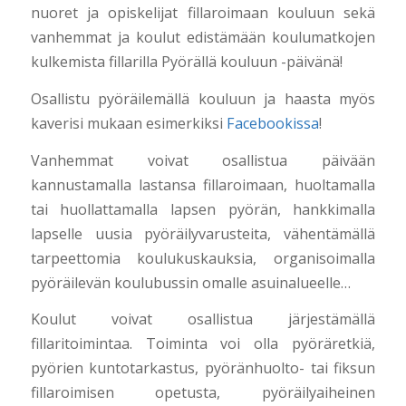
nuoret ja opiskelijat fillaroimaan kouluun sekä
vanhemmat ja koulut edistämään koulumatkojen
kulkemista fillarilla Pyörällä kouluun -päivänä!
Osallistu pyöräilemällä kouluun ja haasta myös
kaverisi mukaan esimerkiksi
Facebookissa
!
Vanhemmat voivat osallistua päivään
kannustamalla lastansa fillaroimaan, huoltamalla
tai huollattamalla lapsen pyörän, hankkimalla
lapselle uusia pyöräilyvarusteita, vähentämällä
tarpeettomia koulukuskauksia, organisoimalla
pyöräilevän koulubussin omalle asuinalueelle…
Koulut voivat osallistua järjestämällä
fillaritoimintaa. Toiminta voi olla pyöräretkiä,
pyörien kuntotarkastus, pyöränhuolto- tai fiksun
fillaroimisen opetusta, pyöräilyaiheinen