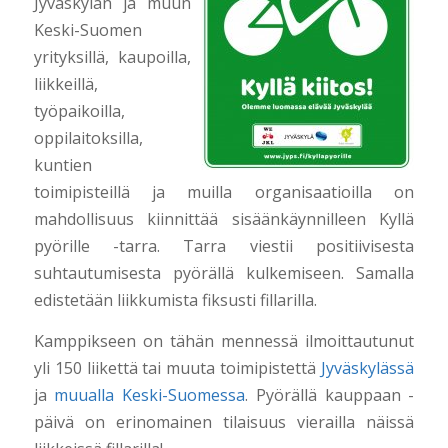
Jyväskylän ja muun
Keski-Suomen
yrityksillä, kaupoilla,
liikkeillä,
työpaikoilla,
oppilaitoksilla,
kuntien
toimipisteillä ja muilla organisaatioilla on
mahdollisuus kiinnittää sisäänkäynnilleen Kyllä
pyörille -tarra. Tarra viestii positiivisesta
suhtautumisesta pyörällä kulkemiseen. Samalla
edistetään liikkumista fiksusti fillarilla.
Kamppikseen on tähän mennessä ilmoittautunut
yli 150 liikettä tai muuta toimipistettä
Jyväskylässä
ja
muualla Keski-Suomessa
. Pyörällä kauppaan -
päivä on erinomainen tilaisuus vierailla näissä