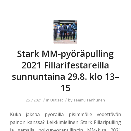
Stark MM-pyöräpulling
2021 Fillarifestareilla
sunnuntaina 29.8. klo 13–
15
/
/
25.7.2021
in
Uutiset
by
Teemu Tenhunen
Kuka jaksaa pyöräillä pisimmälle vedettävän
painon kanssa? Leikkimielinen Stark Fillaripulling
ja samalla polkupyöräpullingin MM-kisa 2021