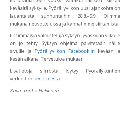
koronatilanteen vuoksi valtakunnallisesti siirtää
keväältä syksylle. Pyöräilyviikon uusi ajankohta on
lauantaista sunnuntaihin 28.8.–5.9. Olimme
mukana neuvotteluissa ja kannatimme siirtämistä.
Ensimmäisiä valmisteluja syksyn Jyväskylän viikolle
on jo tehty! Syksyn ohjelma päivitetään näille
sivuille ja
Pyöräilyviikon Facebookiin
kevään ja
kesän aikana. Tervetuloa mukaan!
Lisätietoja siirrosta löytyy Pyöräilykuntien
verkoston
tiedotteesta
.
Kuva: Touho Häkkinen.