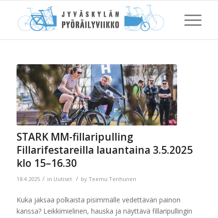
STARK MM-fillaripulling
Fillarifestareilla lauantaina 3.5.2025
klo 15–16.30
/
/
18.4.2025
in
Uutiset
by
Teemu Tenhunen
Kuka jaksaa polkaista pisimmälle vedettävän painon
kanssa? Leikkimielinen, hauska ja näyttävä fillaripullingin