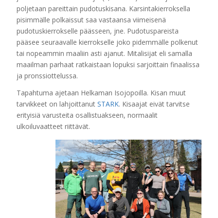
poljetaan pareittain pudotuskisana. Karsintakierroksella
pisimmälle polkaissut saa vastaansa viimeisenä
pudotuskierrokselle päässeen, jne. Pudotuspareista
pääsee seuraavalle kierrokselle joko pidemmälle polkenut
tai nopeammin maaliin asti ajanut. Mitalisijat eli samalla
maailman parhaat ratkaistaan lopuksi sarjoittain finaalissa
ja pronssiottelussa.
Tapahtuma ajetaan Helkaman Isojopoilla. Kisan muut
tarvikkeet on lahjoittanut
STARK
. Kisaajat eivät tarvitse
erityisiä varusteita osallistuakseen, normaalit
ulkoiluvaatteet riittävät.