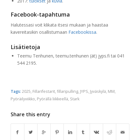
2017:
tulokset
ja
kuvia
.
Facebook-tapahtuma
Halutessasi voit klikata itsesi mukaan ja haastaa
kavereitasikin osallistumaan
Facebookissa
.
Lisätietoja
Teemu Tenhunen, teemu.tenhunen (ät) jyps.fi tai 041
544 2195.
Tags:
2025
,
Fillarifestarit
,
fillaripulling
,
JYPS
,
Jyväskylä
,
MM
,
Pyöräilyviikko
,
Pyörällä liikkeellä
,
Stark
Share this entry