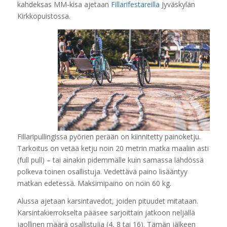
kahdeksas MM-kisa ajetaan
Fillarifestareilla
Jyväskylän
Kirkkopuistossa.
Fillaripullingissa pyörien perään on kiinnitetty painoketju.
Tarkoitus on vetää ketju noin 20 metrin matka maaliin asti
(full pull) – tai ainakin pidemmälle kuin samassa lähdössä
polkeva toinen osallistuja. Vedettävä paino lisääntyy
matkan edetessä. Maksimipaino on noin 60 kg.
Alussa ajetaan karsintavedot, joiden pituudet mitataan.
Karsintakierrokselta pääsee sarjoittain jatkoon neljällä
jaollinen määrä osallistujia (4, 8 tai 16). Tämän jälkeen