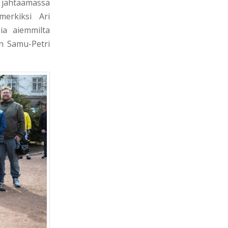
 jahtaamassa
erkiksi Ari
sia aiemmilta
an Samu-Petri