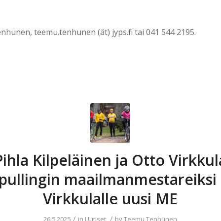
hunen, teemu.tenhunen (ät) jyps.fi tai 041 544 2195.
Pihla Kilpeläinen ja Otto Virkkul
ripullingin maailmanmestareiksi
Virkkulalle uusi ME
/
/
26.5.2025
in
Uutiset
by
Teemu Tenhunen