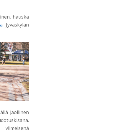
linen, hauska
la
Jyväskylän
llä jaollinen
udotuskisana.
 viimeisenä