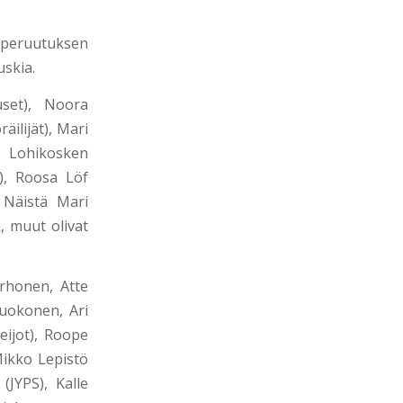
n peruutuksen
uskia.
uset), Noora
ilijät), Mari
/ Lohikosken
), Roosa Löf
 Näistä Mari
, muut olivat
orhonen, Atte
Ruokonen, Ari
eijot), Roope
Mikko Lepistö
JYPS), Kalle