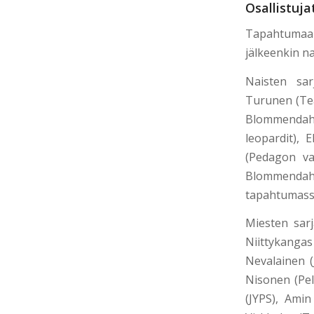
Osallistuja
Tapahtumaan 
jälkeenkin na
Naisten sar
Turunen (Tea
Blommendahl
leopardit),
(Pedagon va
Blommendahl 
tapahtumass
Miesten sarj
Niittykangas
Nevalainen (
Nisonen (Pel
(JYPS), Ami