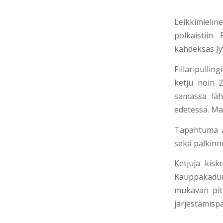
Leikkimieli
polkaistiin 
kahdeksas Jyv
Fillaripullin
ketju noin 2
samassa läh
edetessä. Ma
Tapahtuma aj
sekä palkinn
Ketjuja kisko
Kauppakadun
mukavan pitk
järjestämispa