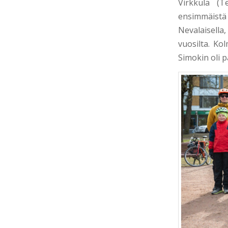
Virkkula (T
ensimmäist
Nevalaisella
vuosilta. Ko
Simokin oli p