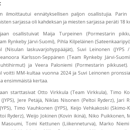
t
ilmoittautui ennätyksellisen paljon osallistujia. Pari
isten sarjassa oli kahdeksan ja miesten sarjassa peräti 18 k
jaan osallistuivat Maija Turpeinen (Pormestarin pikk
m Rynkeby Järvi-Suomi), Pihla Kilpeläinen (Sateenkaaripyörä
 (Nisulan laskuvarjohyppääjät), Suvi Leinonen (JYPS 
 Eleanoora Karlsson-Seppänen (Team Rynkeby Järvi-Suomi
uhtihirmut) ja Veera Paloniemi (Pormestarin pikkuset).
voitti MM-kultaa vuonna 2024 ja Suvi Leinonen pronssia
a ensimmäistä kertaa.
aan starttasivat Otto Virkkula (Team Virkkula), Timo K
 (JYPS), Jere Petäjä, Niklas Nisonen (Peltoi Ryderz), Jari 
JYPS), Timo Vauhkonen (JYPS), Keijo Vehkakoski (Skimo-K
toi Ryderz), Weijo Jokinen (Kovin ikinä), Niko Puikkonen, 
n Masoumi, Tomi Kettunen (Liikenneturva), Marko Niemi (