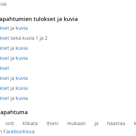
tua.
apahtumien tulokset ja kuvia
kset
ja
kuvia
kset
sekä kuvia
1
ja
2
kset
ja
kuvia
kset
ja
kuvia
kset
kset
ja
kuvia
kset
ja
kuvia
kset
ja
kuvia
.
tapahtuma
si voit klikata itsesi mukaan ja haastaa kave
an
Facebookissa
.