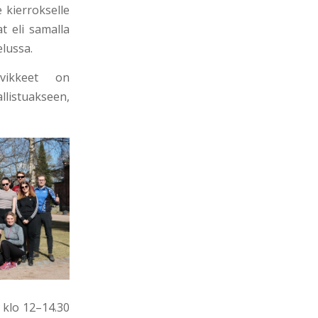
 kierrokselle
t eli samalla
elussa.
vikkeet on
llistuakseen,
 klo 12–14.30