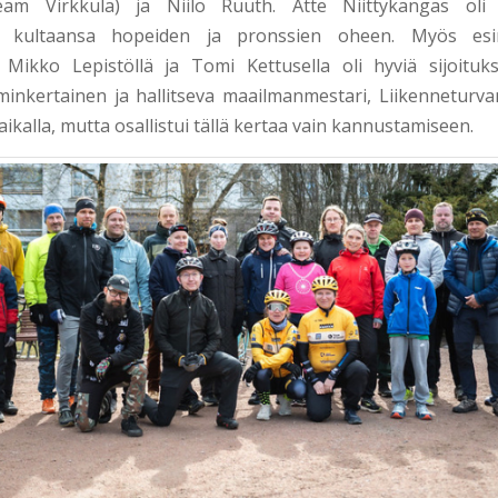
eam Virkkula) ja Niilo Ruuth. Atte Niittykangas oli
ä kultaansa hopeiden ja pronssien oheen. Myös esim
, Mikko Lepistöllä ja Tomi Kettusella oli hyviä sijoituk
lminkertainen ja hallitseva maailmanmestari, Liikenneturv
aikalla, mutta osallistui tällä kertaa vain kannustamiseen.