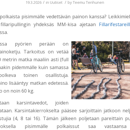
/
/
19.3.2026
in
Uutiset
by
Teemu Tenhunen
polkaista pisimmälle vedettävän painon kanssa? Leikkimie
 fillaripullingin yhdeksäs MM-kisa ajetaan
Fillarifestareil
ssa.
lingissa pyörien perään on
painoketju. Tarkoitus on vetää
 metrin matka maaliin asti (full
ainakin pidemmälle kuin samassa
olkeva toinen osallistuja.
ino lisääntyy matkan edetessä.
 on noin 60 kg.
taan karsintavedot, joiden
ataan. Karsintakierrokselta pääsee sarjoittain jatkoon neljä
stujia (4, 8 tai 16). Tämän jälkeen poljetaan pareittain p
erroksella pisimmälle polkaissut saa vastaansa