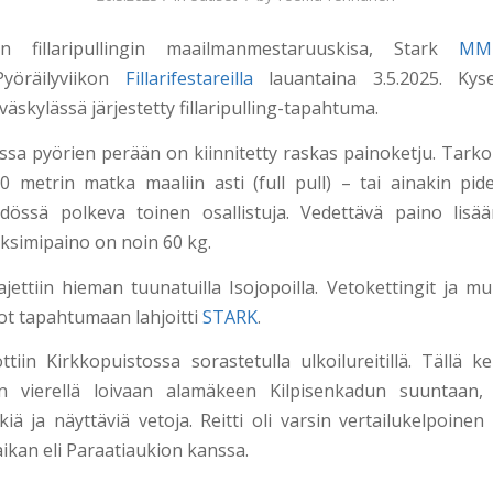
nen fillaripullingin maailmanmestaruuskisa, Stark
MM-fi
Pyöräilyviikon
Fillarifestareilla
lauantaina 3.5.2025. Kys
äskylässä järjestetty fillaripulling-tapahtuma.
gissa pyörien perään on kiinnitetty raskas painoketju. Tark
0 metrin matka maaliin asti (full pull) – tai ainakin pi
dössä polkeva toinen osallistuja. Vedettävä paino lisä
ksimipaino on noin 60 kg.
ettiin hieman tuunatuilla Isojopoilla. Vetokettingit ja mu
ot tapahtumaan lahjoitti
STARK
.
ttiin Kirkkopuistossa sorastetulla ulkoilureitillä. Tällä ke
 vierellä loivaan alamäkeen Kilpisenkadun suuntaan, 
iä ja näyttäviä vetoja. Reitti oli varsin vertailukelpoinen
ikan eli Paraatiaukion kanssa.