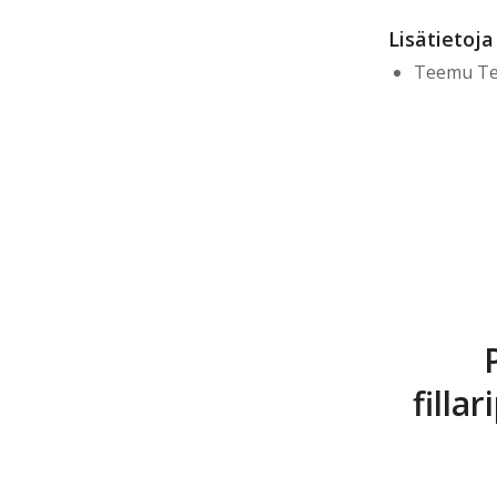
Lisätietoja
Teemu Ten
filla