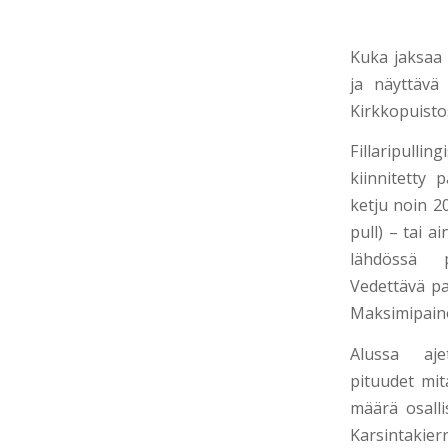
Kuka jaksaa 
ja näyttävä
Kirkkopuisto
Fillaripul
kiinnitetty 
ketju noin 20
pull) – tai 
lähdössä p
Vedettävä pa
Maksimipaino
Alussa aje
pituudet mit
määrä osalli
Karsintaki