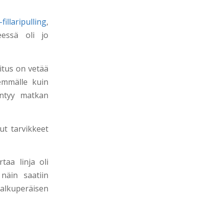
llaripulling
,
eessä oli jo
oitus on vetää
demmälle kuin
äntyy matkan
ut tarvikkeet
rtaa linja oli
näin saatiin
 alkuperäisen