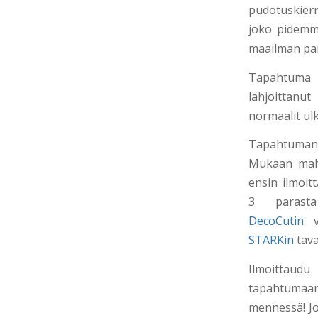
pudotuskierr
joko pidemmä
maailman parh
Tapahtuma
lahjoittanu
normaalit ulk
Tapahtuman s
Mukaan mah
ensin ilmoit
3 parasta 
DecoCutin
va
STARKin
tava
Ilmoit
tapahtuma
mennessä! Jo