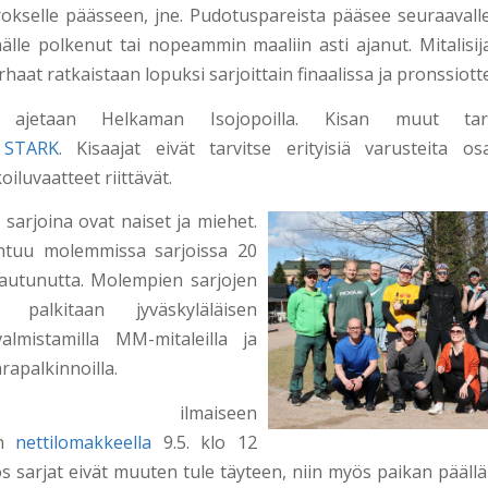
okselle päässeen, jne. Pudotuspareista pääsee seuraavalle
lle polkenut tai nopeammin maaliin asti ajanut. Mitalisija
aat ratkaistaan lopuksi sarjoittain finaalissa ja pronssiott
 ajetaan Helkaman Isojopoilla. Kisan muut tar
t
STARK
. Kisaajat eivät tarvitse erityisiä varusteita osa
oiluvaatteet riittävät.
arjoina ovat naiset ja miehet.
tuu molemmissa sarjoissa 20
tautunutta. Molempien sarjojen
palkitaan jyväskyläläisen
lmistamilla MM-mitaleilla ja
rapalkinnoilla.
taudu ilmaiseen
an
nettilomakkeella
9.5. klo 12
s sarjat eivät muuten tule täyteen, niin myös paikan päällä