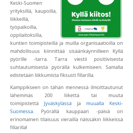
Keski-Suomen
yrityksillä, kaupoilla,
liikkeillä,
työpaikoilla,
oppilaitoksilla,
kuntien toimipisteillä ja muilla organisaatioilla on
mahdollisuus kiinnittää sisäänkäynnilleen Kyllä
pyörille -tarra. Tarra viestii positiivisesta
suhtautumisesta pyörällä kulkemiseen. Samalla
edistetään liikkumista fiksusti fillarilla.
Kamppikseen on tähän mennessä ilmoittautunut
lähemmäs 200 liikettä tai muuta
toimipistettä
Jyväskylässä
ja
muualla Keski-
Suomessa
. Pyörällä kauppaan -päivä on
erinomainen tilaisuus vierailla näissäkin liikkeissä
fillarilla!