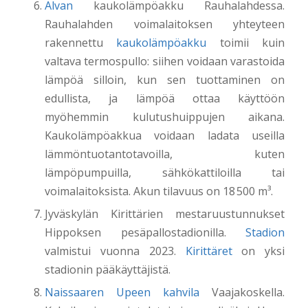
Alvan
kaukolämpöakku Rauhalahdessa.
Rauhalahden voimalaitoksen yhteyteen
rakennettu
kaukolämpöakku
toimii kuin
valtava termospullo: siihen voidaan varastoida
lämpöä silloin, kun sen tuottaminen on
edullista, ja lämpöä ottaa käyttöön
myöhemmin kulutushuippujen aikana.
Kaukolämpöakkua voidaan ladata useilla
lämmöntuotantotavoilla, kuten
lämpöpumpuilla, sähkökattiloilla tai
voimalaitoksista. Akun tilavuus on 18 500 m³.
Jyväskylän Kirittärien mestaruustunnukset
Hippoksen pesäpallostadionilla.
Stadion
valmistui vuonna 2023.
Kirittäret
on yksi
stadionin pääkäyttäjistä.
Naissaaren Upeen kahvila
Vaajakoskella.