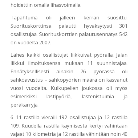
hoidettiin omalla lihasvoimalla.
Tapahtuma oli jälleen kerran suosittu.
Suorituskorttinsa palautti hyväksytysti 301
osallistujaa. Suorituskorttien palautusennätys 542
on vuodelta 2007.
Lähes kaikki osallistujat liikkuivat pyörällä. Jalan
liikkui ilmoituksensa mukaan 11 suunnistajaa.
Ennätyksellisesti ainakin 76 pyörässä oli
sähköavustus – sähköpyörien määrä on kasvanut
vuosi vuodelta. Kulkupelien joukossa oli myös
esimerkiksi lastipyöriä, lastenistuimia ja
peräkärryjä.
6–11 rastilla vieraili 192 osallistujaa ja 12 rastilla
109. Kuudella rastilla käymisestä kertyi vähintään
vajaat 10 kilometriä ja 12 rastilla vähintään noin 40