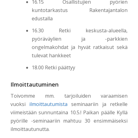
16.15 Osallistujien pyörien
kuntotarkastus Rakentajantalon
edustalla
16.30 Retki keskusta-alueella,
pyöräväylien ja -parkkien
ongelmakohdat ja hyvät ratkaisut sekä
tulevat hankkeet
18.00 Retki päättyy
Ilmoittautuminen
Toivomme mm. tarjoiluiden varaamisen
vuoksi
ilmoittautumista
seminaariin ja retkelle
viimeistään sunnuntaina 10.5.! Paikan päälle Kyllä
pyörille -seminaariin mahtuu 30 ensimmäiseksi
ilmoittautunutta.