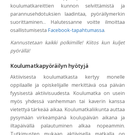
koulumatkareittien kunnon selvittämistä ja
parannusehdotuksien laadintaa, pyöräilymerkin
suorittaminen… Halutessanne voitte ilmoittaa
osallistumisesta
Facebook-tapahtumassa
.
Kannustetaan kaikki polkimille! Kiitos kun kuljet
pyörällä!
Koulumatkapyöräilyn hyötyjä
Aktiivisesta koulumatkasta kertyy monelle
oppilaalle ja opiskelijalle merkittävä osa päivän
fyysisestä aktiivisuudesta. Koulumatka on usein
myös yhdessä vanhemman tai kaverin kanssa
vietettyä tärkeää aikaa. Koulumatkaliikunta auttaa
pysymään virkeämpänä koulupäivän aikana ja
iltapäivällä palautuminen alkaa nopeammin.
Tutkimusten mukaan aktiivisella matkalla on