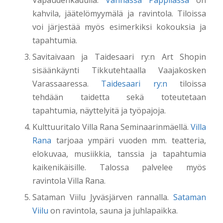
kahvila, jäätelömyymälä ja ravintola. Tiloissa
voi järjestää myös esimerkiksi kokouksia ja
tapahtumia.
Savitaivaan ja Taidesaari ry:n Art Shopin
sisäänkäynti Tikkutehtaalla Vaajakosken
Varassaaressa.
Taidesaari ry:n
tiloissa
tehdään taidetta sekä toteutetaan
tapahtumia, näyttelyitä ja työpajoja.
Kulttuuritalo Villa Rana Seminaarinmäellä.
Villa
Rana
tarjoaa ympäri vuoden mm. teatteria,
elokuvaa, musiikkia, tanssia ja tapahtumia
kaikenikäisille. Talossa palvelee myös
ravintola Villa Rana.
Sataman Viilu Jyväsjärven rannalla.
Sataman
Viilu
on ravintola, sauna ja juhlapaikka.