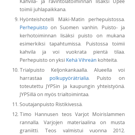
Kahvila- ja ravintolatoiminnan lisäksi Upee
toimii juhlapaikkana.
Hyönteishotelli Mäki-Matin perhepuistossa.
Perhepuisto
on Suomen vanhin. Puisto- ja
kerhotoiminnan lisäksi puisto on mukana
esimerkiksi tapahtumissa. Puistossa toimii
kahvila ja voi vuokrata pientä tilaa.
Perhepuisto on yksi
Kehä Vihreän
kohteita.
Trialpuisto Keljonkankaalla. Alueella voi
harrastaa
polkupyörätrialia
. Puisto on
toteutettu JYPSin ja kaupungin yhteistyönä.
JYPSillä on myös trialtoimintaa.
Soutajanpuisto Ristikivessä.
Timo Hannusen teos Varjot Moirislammen
rannalla. Varjojen materiaalina on musta
graniitti. Teos valmistui vuonna 2012.