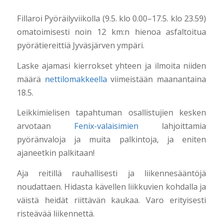
Fillaroi Pyöräilyviikolla (9.5. klo 0.00–17.5. klo 23.59)
omatoimisesti noin 12 km:n hienoa asfaltoitua
pyörätiereittiä Jyväsjärven ympäri.
Laske ajamasi kierrokset yhteen ja ilmoita niiden
määrä
nettilomakkeella
viimeistään maanantaina
18.5.
Leikkimielisen tapahtuman osallistujien kesken
arvotaan
Fenix-valaisimien
lahjoittamia
pyöränvaloja ja muita palkintoja, ja eniten
ajaneetkin palkitaan!
Aja reitillä rauhallisesti ja liikennesääntöjä
noudattaen. Hidasta kävellen liikkuvien kohdalla ja
väistä heidät riittävän kaukaa. Varo erityisesti
risteävää liikennettä.