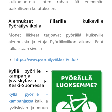
kulkumuotoja, joten rahaa jää enemmän
paikalliseen kulutukseen.
Alennukset fillarilla kulkeville
Pyöräilyviikolla
Monet liikkeet tarjoavat pyörällä kulkeville
alennuksia ja etuja Pyöräilyviikon aikana. Edut
julkaistaan sivulla:
https://www.pyorailyviikko.fi/edut/
Kyllä pyörille -
kampanja
Jyväskylässä ja
Keski-Suomessa
Kyllä pyörille -
kampanjassa
kaikilla
Jyväskylän ja muun