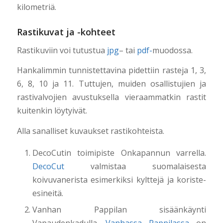
kilometriä.
Rastikuvat ja -kohteet
Rastikuviin voi tutustua
jpg
– tai
pdf-
muodossa.
Hankalimmin tunnistettavina pidettiin rasteja 1, 3,
6, 8, 10 ja 11. Tuttujen, muiden osallistujien ja
rastivalvojien avustuksella vieraammatkin rastit
kuitenkin löytyivät.
Alla sanalliset kuvaukset rastikohteista.
DecoCutin toimipiste Onkapannun varrella.
DecoCut
valmistaa suomalaisesta
koivuvanerista esimerkiksi kylttejä ja koriste-
esineitä.
Vanhan Pappilan sisäänkäynti
Vapaudenkadulla.
Vanhassa Pappilassa
on