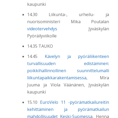
kaupunki
14.30 Liikunta-, urheilu- ja
nuorisoministeri Mika Poutalan
videotervehdys
Jyväskylän
Pyöräilyviikolle
14.35 TAUKO
14.45
Kävelyn ja pyöräliikenteen
turvallisuuden edistäminen:
poikkihallinnollinen suunnittelumalli
liikuntapaikkarakentamisessa
, Mira
Juuma ja Viola Väänänen, Jyväskylän
kaupunki
15.10
EuroVelo 11 -pyörämatkailureitin
kehittäminen ja pyörämatkailun
mahdollisuudet Keski-Suomessa
, Henna