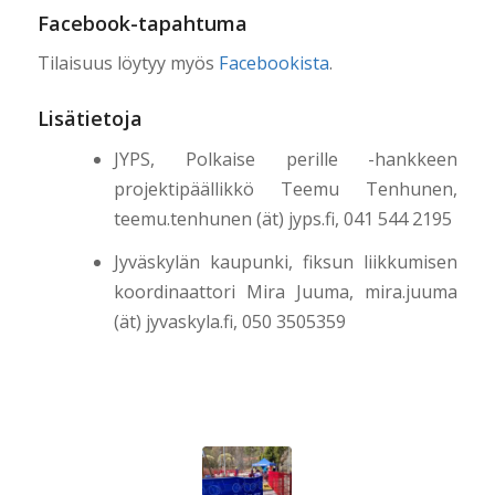
Facebook-tapahtuma
Tilaisuus löytyy myös
Facebookista
.
Lisätietoja
JYPS, Polkaise perille -hankkeen
projektipäällikkö Teemu Tenhunen,
teemu.tenhunen (ät) jyps.fi, 041 544 2195
Jyväskylän kaupunki, fiksun liikkumisen
koordinaattori Mira Juuma, mira.juuma
(ät) jyvaskyla.fi, 050 3505359