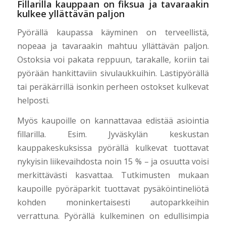
Fillarilla kauppaan on fiksua ja tavaraakin
kulkee yllättävän paljon
Pyörällä kaupassa käyminen on terveellistä,
nopeaa ja tavaraakin mahtuu yllättävän paljon.
Ostoksia voi pakata reppuun, tarakalle, koriin tai
pyörään hankittaviin sivulaukkuihin. Lastipyörällä
tai peräkärrillä isonkin perheen ostokset kulkevat
helposti.
Myös kaupoille on kannattavaa edistää asiointia
fillarilla. Esim. Jyväskylän keskustan
kauppakeskuksissa pyörällä kulkevat tuottavat
nykyisin liikevaihdosta noin 15 % – ja osuutta voisi
merkittävästi kasvattaa. Tutkimusten mukaan
kaupoille pyöräparkit tuottavat pysäköintineliötä
kohden moninkertaisesti autoparkkeihin
verrattuna. Pyörällä kulkeminen on edullisimpia