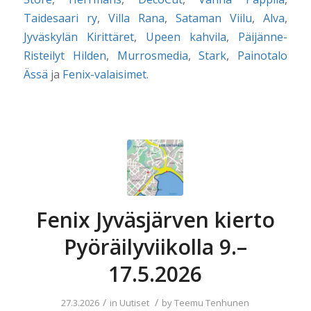
Taidesaari ry
,
Villa Rana
,
Sataman Viilu
,
Alva
,
Jyväskylän Kirittäret
,
Upeen kahvila
,
Päijänne-
Risteilyt Hilden
,
Murrosmedia
,
Stark
,
Painotalo
Ässä
ja
Fenix-valaisimet
.
Fenix Jyväsjärven kierto
Pyöräilyviikolla 9.–
17.5.2026
/
/
27.3.2026
in
Uutiset
by
Teemu Tenhunen