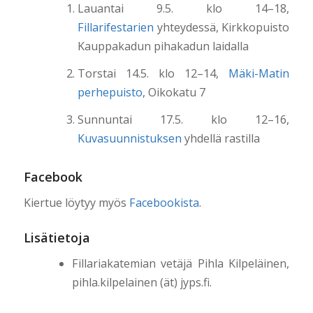
Lauantai 9.5. klo 14–18,
Fillarifestarien
yhteydessä, Kirkkopuisto
Kauppakadun pihakadun laidalla
Torstai 14.5. klo 12–14,
Mäki-Matin
perhepuisto
, Oikokatu 7
Sunnuntai 17.5. klo 12–16,
Kuvasuunnistuksen
yhdellä rastilla
Facebook
Kiertue löytyy myös
Facebookista
.
Lisätietoja
Fillariakatemian vetäjä Pihla Kilpeläinen,
pihla.kilpelainen (ät) jyps.fi.