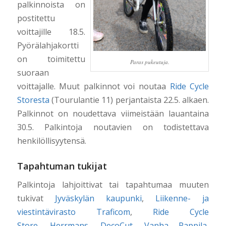
palkinnoista on
postitettu
voittajille 18.5.
Pyörälahjakortti
on toimitettu
Paras pukeutuja.
suoraan
voittajalle. Muut palkinnot voi noutaa
Ride Cycle
Storesta
(Tourulantie 11) perjantaista 22.5. alkaen.
Palkinnot on noudettava viimeistään lauantaina
30.5. Palkintoja noutavien on todistettava
henkilöllisyytensä.
Tapahtuman tukijat
Palkintoja lahjoittivat tai tapahtumaa muuten
tukivat
Jyväskylän kaupunki
,
Liikenne- ja
viestintävirasto Traficom
,
Ride Cycle
Store
,
Herrmans
,
DecoCut
,
Vanha Pappila
,