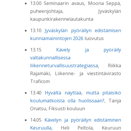
13.00 Seminaarin avaus, Moona Seppä,
puheenjohtaja, Jyväskylän
kaupunkirakennelautakunta
13.10
Jyväskylän pyöräilyn edistämisen
kunniamainintojen 2026
luovutus
13.15
Kävely ja pyöräily
valtakunnallisessa
liikenneturvallisuustrategiassa
, Riikka
Rajamäki, Liikenne- ja viestintävirasto
Traficom
13.40
Hyvältä näyttää, mutta pitäisikö
koulumatkoista olla huolissaan?
, Tanja
Onatsu, Fiksusti kouluun
14.05
Kävelyn ja pyöräilyn edistäminen
Keuruulla
, Heli Peltola, Keuruun