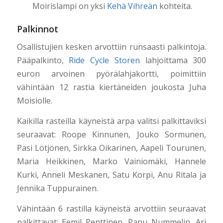
Moirislampi on yksi
Kehä Vihreän
kohteita.
Palkinnot
Osallistujien kesken arvottiin runsaasti palkintoja.
Pääpalkinto,
Ride Cycle Storen
lahjoittama 300
euron arvoinen pyörälahjakortti, poimittiin
vähintään 12 rastia kiertäneiden joukosta Juha
Moisiolle.
Kaikilla rasteilla käyneistä arpa valitsi palkittaviksi
seuraavat: Roope Kinnunen, Jouko Sormunen,
Pasi Lötjönen, Sirkka Oikarinen, Aapeli Tourunen,
Maria Heikkinen, Marko Vainiomäki, Hannele
Kurki, Anneli Meskanen, Satu Korpi, Anu Ritala ja
Jennika Tuppurainen.
Vähintään 6 rastilla käyneistä arvottiin seuraavat
palkittavat: Eemil Penttinen, Panu Nummelin, Ari