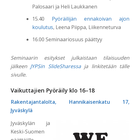
Palosaari ja Heli Laukkanen
15.40
Pyöräilijän ennakoivan ajon
koulutus
, Leena Piippa, Liikenneturva
16.00 Seminaariosuus päättyy
Seminaarin esitykset julkaistaan tilaisuuden
jälkeen
JYPSin SlideSharessa
ja linkitetään tälle
sivulle.
Vaikuttajien Pyöräily klo 16–18
Rakentajantalolta, Hannikaisenkatu 17,
Jyväskylä
Jyväskylän ja
Keski-Suomen
päättäjille