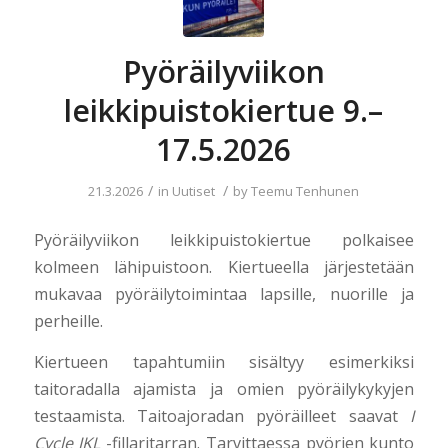
Pyöräilyviikon
leikkipuistokiertue 9.–
17.5.2026
/
/
21.3.2026
in
Uutiset
by
Teemu Tenhunen
Pyöräilyviikon leikkipuistokiertue polkaisee
kolmeen lähipuistoon. Kiertueella järjestetään
mukavaa pyöräilytoimintaa lapsille, nuorille ja
perheille.
Kiertueen tapahtumiin sisältyy esimerkiksi
taitoradalla ajamista ja omien pyöräilykykyjen
testaamista. Taitoajoradan pyöräilleet saavat
I
Cycle JKL
-fillaritarran. Tarvittaessa pyörien kunto