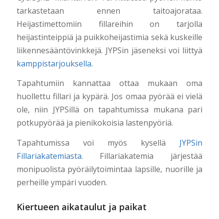
tarkastetaan ennen taitoajorataa.
Heijastimettomiin fillareihin on tarjolla
heijastinteippiä ja puikkoheijastimia sekä kuskeille
liikennesääntövinkkejä. JYPSin jäseneksi voi liittyä
kamppistarjouksella
.
Tapahtumiin kannattaa ottaa mukaan oma
huollettu fillari ja kypärä. Jos omaa pyörää ei vielä
ole, niin JYPSillä on tapahtumissa mukana pari
potkupyörää ja pienikokoisia lastenpyöriä.
Tapahtumissa voi myös kysellä
JYPSin
Fillariakatemiasta
. Fillariakatemia järjestää
monipuolista pyöräilytoimintaa lapsille, nuorille ja
perheille ympäri vuoden.
Kiertueen aikataulut ja paikat