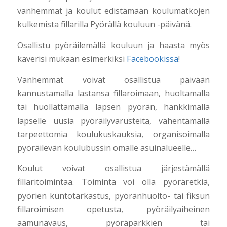
vanhemmat ja koulut edistämään koulumatkojen
kulkemista fillarilla Pyörällä kouluun -päivänä.
Osallistu pyöräilemällä kouluun ja haasta myös
kaverisi mukaan esimerkiksi
Facebookissa
!
Vanhemmat voivat osallistua päivään
kannustamalla lastansa fillaroimaan, huoltamalla
tai huollattamalla lapsen pyörän, hankkimalla
lapselle uusia pyöräilyvarusteita, vähentämällä
tarpeettomia koulukuskauksia, organisoimalla
pyöräilevän koulubussin omalle asuinalueelle…
Koulut voivat osallistua järjestämällä
fillaritoimintaa. Toiminta voi olla pyöräretkiä,
pyörien kuntotarkastus, pyöränhuolto- tai fiksun
fillaroimisen opetusta, pyöräilyaiheinen
aamunavaus, pyöräparkkien tai