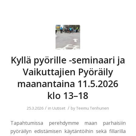
Kyllä pyörille -seminaari ja
Vaikuttajien Pyöräily
maanantaina 11.5.2026
klo 13–18
/
/
25.3.2026
in
Uutiset
by
Teemu Tenhunen
Tapahtumissa perehdymme maan parhaisiin
pyöräilyn edistämisen käytäntöihin sekä fillarilla