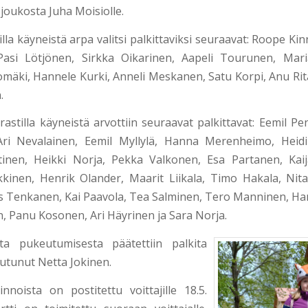
joukosta Juha Moisiolle.
eilla käyneistä arpa valitsi palkittaviksi seuraavat: Roope K
asi Lötjönen, Sirkka Oikarinen, Aapeli Tourunen, Mari
mäki, Hannele Kurki, Anneli Meskanen, Satu Korpi, Anu Rita
.
rastilla käyneistä arvottiin seuraavat palkittavat: Eemil Pe
ri Nevalainen, Eemil Myllylä, Hanna Merenheimo, Heidi
tinen, Heikki Norja, Pekka Valkonen, Esa Partanen, Kai
kkinen, Henrik Olander, Maarit Liikala, Timo Hakala, Nita
s Tenkanen, Kai Paavola, Tea Salminen, Tero Manninen, Han
, Panu Kosonen, Ari Häyrinen ja Sara Norja.
a pukeutumisesta päätettiin palkita
utunut Netta Jokinen.
nnoista on postitettu voittajille 18.5.