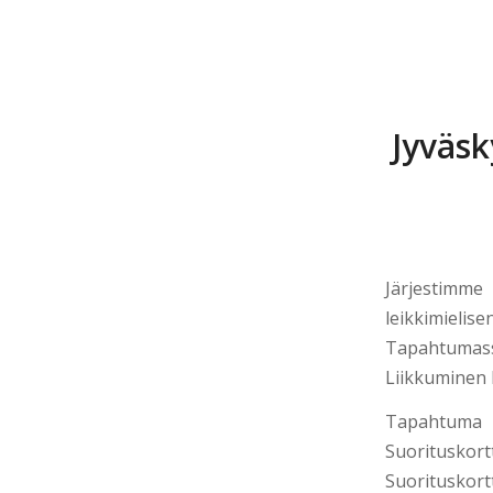
Jyväsk
Järjestimm
leikkimie
Tapahtumassa 
Liikkuminen h
Tapahtum
Suorituskortt
Suorituskort