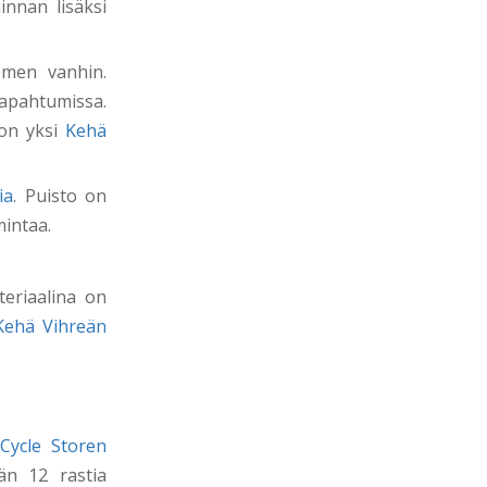
innan lisäksi
en vanhin.
tapahtumissa.
 on yksi
Kehä
ia
. Puisto on
mintaa.
eriaalina on
Kehä Vihreän
 Cycle Storen
ään 12 rastia