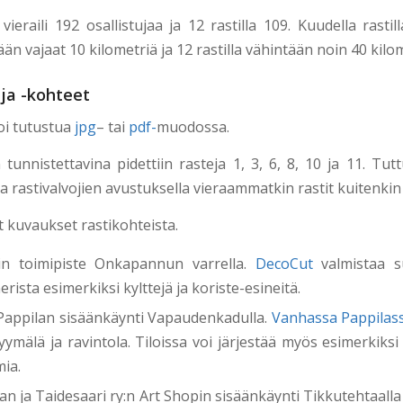
 vieraili 192 osallistujaa ja 12 rastilla 109. Kuudella rasti
ään vajaat 10 kilometriä ja 12 rastilla vähintään noin 40 kilom
 ja -kohteet
voi tutustua
jpg
– tai
pdf-
muodossa.
tunnistettavina pidettiin rasteja 1, 3, 6, 8, 10 ja 11. Tut
 ja rastivalvojien avustuksella vieraammatkin rastit kuitenkin 
et kuvaukset rastikohteista.
in toimipiste Onkapannun varrella.
DecoCut
valmistaa s
rista esimerkiksi kylttejä ja koriste-esineitä.
appilan sisäänkäynti Vapaudenkadulla.
Vanhassa Pappilas
yymälä ja ravintola. Tiloissa voi järjestää myös esimerkiksi
ia.
aan ja Taidesaari ry:n Art Shopin sisäänkäynti Tikkutehtaall