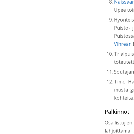
Naissaa
Upee toi
Hyöntei
Puisto- 
Puistoss
Vihreän
k
Trialpui
toteutett
Soutajan
Timo Ha
musta gr
kohteita.
Palkinnot
Osallistujie
lahjoittama 