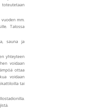
 toteutetaan
i vuoden mm.
ille. Talossa
a, sauna ja
en yhteyteen
ihen voidaan
 lämpöä ottaa
kua voidaan
ttiloilla tai
stadionilla.
istä.