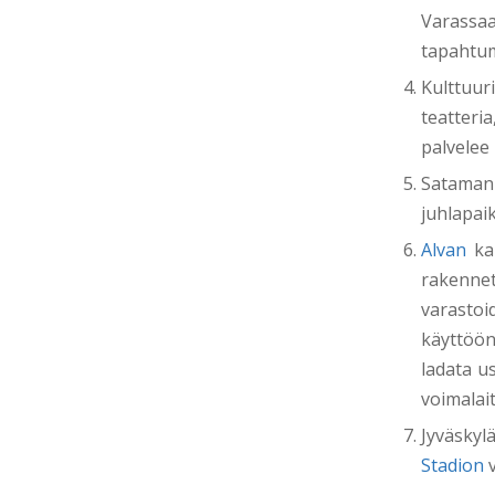
Varassa
tapahtumi
Kulttuur
teatteri
palvelee 
Sataman
juhlapai
Alvan
ka
rakenne
varastoi
käyttöö
ladata u
voimalait
Jyväsky
Stadion
v