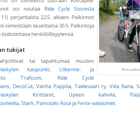
rtti on toimitettu suoraan voittajalle.
nnot voi noutaa
Ride Cycle Storesta
11) perjantaista 22.5. alkaen. Palkinnot
 viimeistään lauantaina 30.5. Palkintoja
todistettava henkilöllisyytensä.
n tukijat
lahjoittivat tai tapahtumaa muuten
yväskylän kaupunki
,
Liikenne- ja
Paras pukeut
irasto Traficom
,
Ride Cycle
mans
,
DecoCut
,
Vanha Pappila
,
Taidesaari ry
,
Villa Rana
,
S
väskylän Kirittäret
,
Upeen kahvila
,
Päij
osmedia
,
Stark
,
Painotalo Ässä
ja
Fenix-valaisimet
.