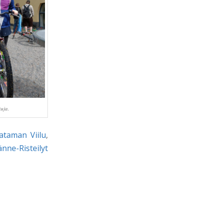
uja.
ataman Viilu
,
änne-Risteilyt