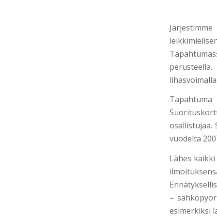
Järjestimm
leikkimie
Tapahtumas
perusteel
lihasvoimalla
Tapahtuma
Suoritusko
osallistujaa
vuodelta 200
Lähes kaikki o
ilmoituk
Ennätykselli
– sähköpyör
esimerkiksi l