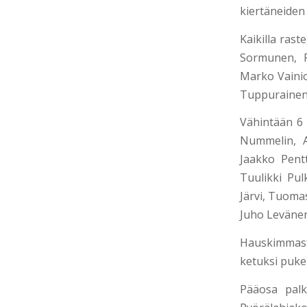
kiertäneiden 
Kaikilla rast
Sormunen, P
Marko Vainio
Tuppurainen
Vähintään 6 
Nummelin, A
Jaakko Pent
Tuulikki Pul
Järvi, Tuoma
Juho Levänen
Hauskimmast
ketuksi puke
Pääosa palki