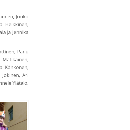
innunen, Jouko
a Heikkinen,
la ja Jennika
nttinen, Panu
 Matikainen,
ja Kähkönen,
 Jokinen, Ari
nele Ylätalo,