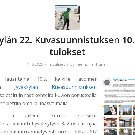
ylän 22. Kuvasuunnistuksen 10
tulokset
/
/
14.5.2025
in
Uutiset
by
Teemu Tenhunen
e lauantaina 10.5. kaikille avoimen
lisen
Jyväskylän Kuvasuunnistuksen
.
etsittiin rastikohteita kuvien perusteella.
oidettiin omalla lihasvoimalla.
a oli jälleen kerran suosittu.
insa palautti hyväksytysti 322 osallistujaa.
tien palautusennätys 542 on vuodelta 2007.