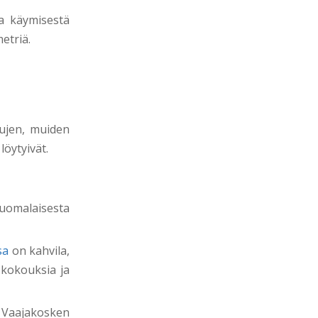
lla käymisestä
etriä.
tujen, muiden
löytyivät.
uomalaisesta
sa
on kahvila,
 kokouksia ja
a Vaajakosken