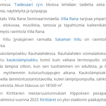
aressa.
Taidesaari ry:n
tiloissa tehdään taidetta sekä
a, näyttelyitä ja työpajoja.
italo Villa Rana Seminaarinmäellä.
Villa Rana
tarjoaa ympär
a, elokuvaa, musiikkia, tanssia ja tapahtumia kaikenikäis
myös ravintola Villa Rana.
 Viilu Jyväsjärven rannalla.
Sataman Viilu
on ravintol
kka.
ukolämpöakku Rauhalahdessa. Rauhalahden voimalaitoks
ttu
kaukolämpöakku
toimii kuin valtava termospullo: si
da lämpöä silloin, kun sen tuottaminen on edullista, ja
n myöhemmin kulutushuippujen aikana. Kaukolämpöak
seilla lämmöntuotantotavoilla, kuten lämpöpumpuilla, sähköka
oksista. Akun tilavuus on 18 500 m³.
län Kirittärien mestaruustunnukset Hippoksen pesäpallo
almistui vuonna 2023.
Kirittäret
on yksi stadionin pääkäyttäj