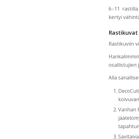
6–11 rastilla
kertyi vähint
Rastikuvat
Rastikuviin 
Hankalimmin 
osallistujien
Alla sanallis
DecoCut
koivuvane
Vanhan P
jäätelöm
tapahtum
Savitaiv