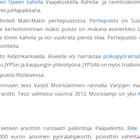
ren Upeen kahvila
Vaajakoskella. Kahvila- ja ravintolatoim
mii juhlapaikkana.
shotelli Mäki-Matin perhepuistossa.
Perhepuisto
on Suom
ja kerhotoiminnan lisäksi puisto on mukana esimerkiksi 
a toimii kahvila ja voi vuokrata pientä tilaa. Perhepuisto
ohteita.
sto Keljonkankaalla. Alueella voi harrastaa
polkupyörätrial
u JYPSin ja kaupungin yhteistyönä. JYPSillä on myös trialtoi
puisto Ristikivessä.
nnusen teos Varjot Moirislammen rannalla. Varjojen mat
aniitti. Teos valmistui vuonna 2012. Moirislampi on yksi
n kesken arvottiin runsaasti palkintoja. Pääpalkinto,
Ride
300 euron arvoinen pyörälahjakortti, poimittiin vähint