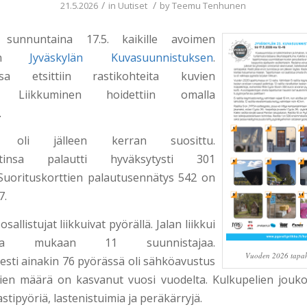
/
/
21.5.2026
in
Uutiset
by
Teemu Tenhunen
e sunnuntaina 17.5. kaikille avoimen
lisen
Jyväskylän Kuvasuunnistuksen
.
sa etsittiin rastikohteita kuvien
la. Liikkuminen hoidettiin omalla
.
 oli jälleen kerran suosittu.
rttinsa palautti hyväksytysti 301
. Suorituskorttien palautusennätys 542 on
7.
sallistujat liikkuivat pyörällä. Jalan liikkui
sensa mukaan 11 suunnistajaa.
Vuoden 2026 tapa
sesti ainakin 76 pyörässä oli sähköavustus
ien määrä on kasvanut vuosi vuodelta. Kulkupelien jouko
astipyöriä, lastenistuimia ja peräkärryjä.