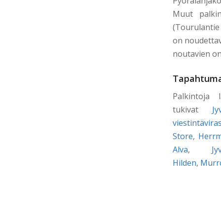
Pyörälahjako
Muut palki
(Tourulantie 
on noudettava
noutavien on 
Tapahtuma
Palkintoja 
tukivat
J
viestintäv
Store
,
Herr
Alva
,
Jy
Hilden
,
Murr