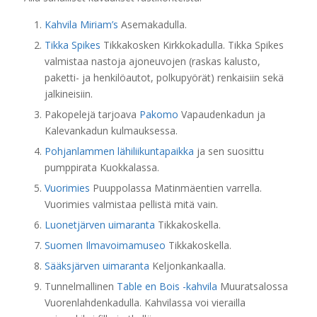
Kahvila Miriam’s
Asemakadulla.
Tikka Spikes
Tikkakosken Kirkkokadulla. Tikka Spikes
valmistaa nastoja ajoneuvojen (raskas kalusto,
paketti- ja henkilöautot, polkupyörät) renkaisiin sekä
jalkineisiin.
Pakopelejä tarjoava
Pakomo
Vapaudenkadun ja
Kalevankadun kulmauksessa.
Pohjanlammen lähiliikuntapaikka
ja sen suosittu
pumppirata Kuokkalassa.
Vuorimies
Puuppolassa Matinmäentien varrella.
Vuorimies valmistaa pellistä mitä vain.
Luonetjärven uimaranta
Tikkakoskella.
Suomen Ilmavoimamuseo
Tikkakoskella.
Sääksjärven uimaranta
Keljonkankaalla.
Tunnelmallinen
Table en Bois -kahvila
Muuratsalossa
Vuorenlahdenkadulla. Kahvilassa voi vierailla