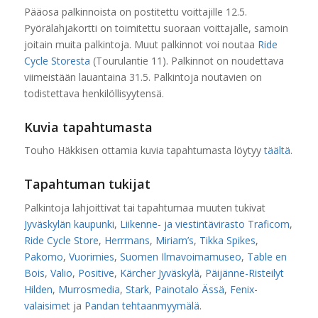
Pääosa palkinnoista on postitettu voittajille 12.5.
Pyörälahjakortti on toimitettu suoraan voittajalle, samoin
joitain muita palkintoja. Muut palkinnot voi noutaa
Ride
Cycle Storesta
(Tourulantie 11). Palkinnot on noudettava
viimeistään lauantaina 31.5. Palkintoja noutavien on
todistettava henkilöllisyytensä.
Kuvia tapahtumasta
Touho Häkkisen ottamia kuvia tapahtumasta löytyy
täältä
.
Tapahtuman tukijat
Palkintoja lahjoittivat tai tapahtumaa muuten tukivat
Jyväskylän kaupunki
,
Liikenne- ja viestintävirasto Traficom
,
Ride Cycle Store
,
Herrmans
,
Miriam’s
,
Tikka Spikes
,
Pakomo
,
Vuorimies
,
Suomen Ilmavoimamuseo
,
Table en
Bois
,
Valio
,
Positive
,
Kärcher Jyväskylä
,
Päijänne-Risteilyt
Hilden
,
Murrosmedia
,
Stark
,
Painotalo Ässä
,
Fenix-
valaisimet
ja
Pandan tehtaanmyymälä
.