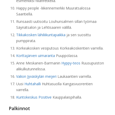
esimerkiksi fillariretkellä.
Happy people -liikennemerkki Muuratsalossa
Saaritiellä.
Runsaasti uutisoitu Louhunsalmen sillan työmaa
Säynätsalon ja Lehtisaaren välillä.
Tikkakosken lähiliikuntapaikka
ja sen suosittu
pumppirata.
Korkeakosken vesiputous Korkeakoskentien varrella.
Korttajärven uimaranta
Puuppolassa.
Anne Meskanen-Barmanin
Hyppy-teos
Ruusupuiston
alikulkutunnelissa.
Valion Jyväskylän meijeri
Laukaantien varrella.
Uusi
Huhtahalli
Huhtasuolla Kangasvuorentien
varrella.
Kuntokeskus Positive
Kauppalaispihalla.
Palkinnot