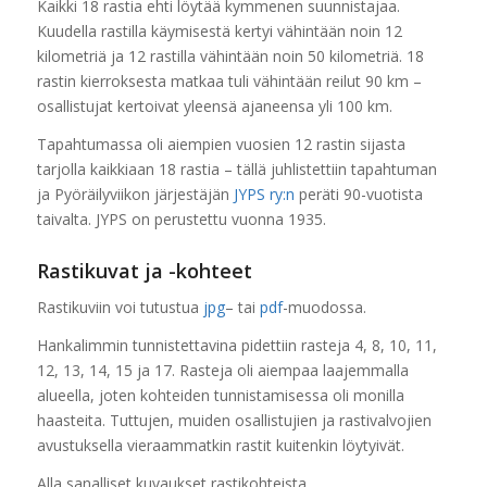
Kaikki 18 rastia ehti löytää kymmenen suunnistajaa.
Kuudella rastilla käymisestä kertyi vähintään noin 12
kilometriä ja 12 rastilla vähintään noin 50 kilometriä. 18
rastin kierroksesta matkaa tuli vähintään reilut 90 km –
osallistujat kertoivat yleensä ajaneensa yli 100 km.
Tapahtumassa oli aiempien vuosien 12 rastin sijasta
tarjolla kaikkiaan 18 rastia – tällä juhlistettiin tapahtuman
ja Pyöräilyviikon järjestäjän
JYPS ry:n
peräti 90-vuotista
taivalta. JYPS on perustettu vuonna 1935.
Rastikuvat ja -kohteet
Rastikuviin voi tutustua
jpg
– tai
pdf
-muodossa.
Hankalimmin tunnistettavina pidettiin rasteja 4, 8, 10, 11,
12, 13, 14, 15 ja 17. Rasteja oli aiempaa laajemmalla
alueella, joten kohteiden tunnistamisessa oli monilla
haasteita. Tuttujen, muiden osallistujien ja rastivalvojien
avustuksella vieraammatkin rastit kuitenkin löytyivät.
Alla sanalliset kuvaukset rastikohteista.