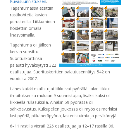
Kuvasuunnistuksen
.
Tapahtumassa etsittiin
rastikohteita kuvien
perusteella. Liikkuminen
hoidettiin omalla
lihasvoimalla.
Tapahtuma oli jälleen
kerran suosittu.
Suorituskorttinsa
palautti hyväksytysti 322
osallistujaa. Suorituskorttien palautusennätys 542 on
vuodelta 2007.
Lähes kaikki osallistujat liikkuivat pyörällä. Jalan liikkui
ilmoituksensa mukaan 9 suunnistajaa, lisäksi kaksi oli
liikkeellä rullasuksilla. Ainakin 59 pyörässä oli
sähköavustus. Kulkupelien joukossa oli myös esimerkiksi
lastipyöriä, pitkäperäpyöriä, lastenistuimia ja peräkärryjä.
6–11 rastilla vieraili 226 osallistujaa ja 12–17 rastilla 86.