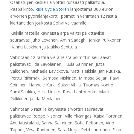
Osallistujien kesken arvottiin runsaasti palkintoja.
Pääpalkinto,
Ride Cycle Storen
lahjoittama 300 euron
arvoinen pyörälahjakortti, poimittiin vähintään 12 rastia
kiertäneiden joukosta Sohvi Välivaaralle.
Kaikilla rasteilla käyneistä arpa valitsi palkittaviksi
seuraavat: Juho Levänen, Amin Sadeghi, Janika Puikkonen,
Hannu Leskinen ja Jaakko Senttula.
Vähintään 12 rastilla vierailleista poimittiin seuraavat
palkittavat: Iida Savolainen, Tuula Salminen, Jutta
Valkonen, Michaela Lavickova, Matti Heikkilä, Jari Ruuska,
Perttu Riihimäki, Sampsa Kiiskinen, Mimosa Seijari, Päivi
Soininen, Hannele Kurki, Sakari Vihilä, Tuomas Kontio,
Sami Saukko, Heta Liukko, Rosa Lehtonotko, Martti
Pulkkinen ja Ida Meriläinen.
Vähintään 6 rastilla käyneistä arvottiin seuraavat
palkittavat: Roope Nisonen, Ville Ylikangas, Kaisa Toronen,
Anu Mustalahti, Sanna Salminen, Sofia Peltonen, Aino
Tapper, Vesa Rantanen, Sara Norja, Petri Lauronen, Elina