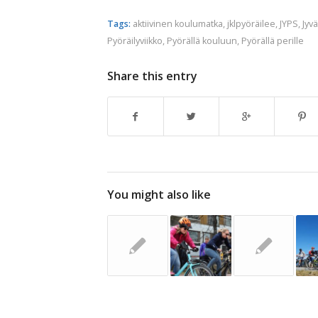
Tags:
aktiivinen koulumatka
,
jklpyöräilee
,
JYPS
,
Jyv
Pyöräilyviikko
,
Pyörällä kouluun
,
Pyörällä perille
Share this entry
You might also like