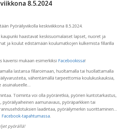
viikkona 8.5.2024
tään Pyöräilyviikolla keskiviikkona 8.5.2024.
än kaupunki haastavat keskisuomalaiset lapset, nuoret ja
at ja koulut edistämään koulumatkojen kulkemista fillarilla
ös kaverisi mukaan esimerkiksi
Facebookissa
!
alla lastansa fillaroimaan, huoltamalla tai huollattamalla
räilyvarusteita, vähentämällä tarpeettomia koulukuskauksia,
e asuinalueelle…
imintaa. Toiminta voi olla pyöräretkiä, pyörien kuntotarkastus,
ta, pyöräilyaiheinen aamunavaus, pyöräparkkien tai
arannusehdotuksien laadintaa, pyöräilymerkin suorittaminen…
a
Facebook-tapahtumassa
.
jet pyörällä!