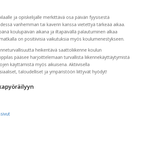
laalle ja opiskelijalle merkittävä osa päivän fyysisestä
dessä vanhemman tai kaverin kanssa vietettyä tärkeää aikaa.
nä koulupäivän aikana ja iltapäivällä palautuminen alkaa
atkalla on positiivisia vaikutuksia myös koulumenestykseen.
kenneturvallisuutta heikentävä saattoliikenne koulun
ppilas pääsee harjoittelemaan turvallista liikennekäyttäytymistä
jen käyttämistä myös aikuisena. Aktiivisella
aaliset, taloudelliset ja ympäristöön liittyvät hyödyt!
kapyöräilyyn
sivut