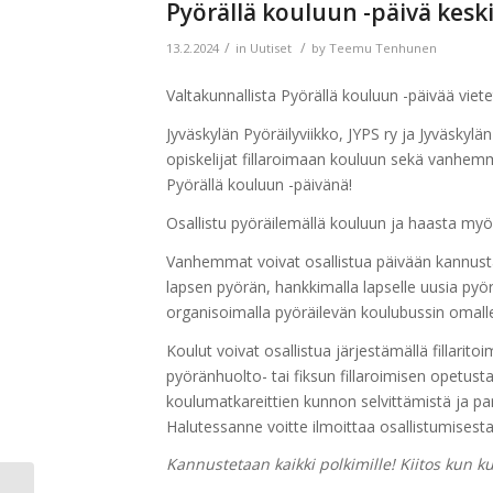
Pyörällä kouluun -päivä keski
/
/
13.2.2024
in
Uutiset
by
Teemu Tenhunen
Valtakunnallista Pyörällä kouluun -päivää viete
Jyväskylän Pyöräilyviikko, JYPS ry ja Jyväskyl
opiskelijat fillaroimaan kouluun sekä vanhemm
Pyörällä kouluun -päivänä!
Osallistu pyöräilemällä kouluun ja haasta my
Vanhemmat voivat osallistua päivään kannustam
lapsen pyörän, hankkimalla lapselle uusia pyö
organisoimalla pyöräilevän koulubussin omall
Koulut voivat osallistua järjestämällä fillarito
pyöränhuolto- tai fiksun fillaroimisen opetus
koulumatkareittien kunnon selvittämistä ja p
Halutessanne voitte ilmoittaa osallistumisest
Kannustetaan kaikki polkimille! Kiitos kun kul