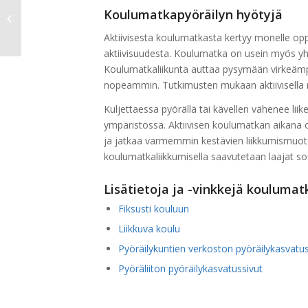
Pyörällä töihin -päivä
Koulumatkapyöräilyn hyötyjä
tiistaina 7.5.2024
Aktiivisesta koulumatkasta kertyy monelle oppi
aktiivisuudesta. Koulumatka on usein myös yh
Koulumatkaliikunta auttaa pysymään virkeämpä
nopeammin. Tutkimusten mukaan aktiivisella m
Kuljettaessa pyörällä tai kävellen vähenee lii
ympäristössä. Aktiivisen koulumatkan aikana o
ja jatkaa varmemmin kestävien liikkumismuoto
koulumatkaliikkumisella saavutetaan laajat sosi
Lisätietoja ja -vinkkejä koulumat
Fiksusti kouluun
Liikkuva koulu
Pyöräilykuntien verkoston pyöräilykasvatus
Pyöräliiton pyöräilykasvatussivut