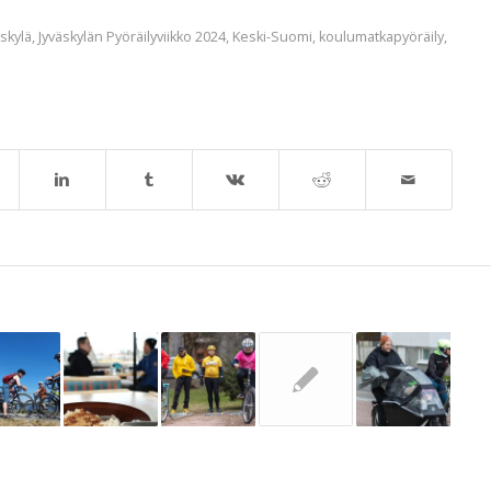
äskylä
,
Jyväskylän Pyöräilyviikko 2024
,
Keski-Suomi
,
koulumatkapyöräily
,