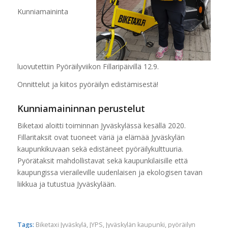
Kunniamaininta
luovutettiin Pyöräilyviikon Fillaripäivillä 12.9.
Onnittelut ja kiitos pyöräilyn edistämisestä!
Kunniamaininnan perustelut
Biketaxi aloitti toiminnan Jyväskylässä kesällä 2020.
Fillaritaksit ovat tuoneet väriä ja elämää Jyväskylän
kaupunkikuvaan sekä edistäneet pyöräilykulttuuria.
Pyörätaksit mahdollistavat sekä kaupunkilaisille että
kaupungissa vieraileville uudenlaisen ja ekologisen tavan
liikkua ja tutustua Jyväskylään.
Tags:
Biketaxi Jyväskylä
,
JYPS
,
Jyväskylän kaupunki
,
pyöräilyn