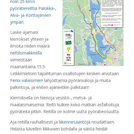
noin 25 km:n
pyörätiereittiä Palokka-,
Alva- ja Korttajärvien
ympäri
.
Laske ajamasi
kierrokset yhteen ja
ilmoita niiden määrä
nettilomakkeella
viimeistään
maanantaina 15.5.
Leikkimielisen tapahtuman osallistujien kesken arvotaan
Fenix-valaisimien
lahjoittamia pyöränvaloja ja muita
palkintoja, ja eniten ajaneetkin palkitaan!
Kierroksella on hienoja vesistö-, metsä- ja
maalaismaisemia. Reitti kulkee koko matkan asfaltoituja
pyöräteitä pitkin. Reitillä on kolme uutta pyörätieosuutta.
Aja reitillä rauhallisesti ja
liikennesääntöjä
noudattaen.
Hidasta kävellen liikkuvien kohdalla ja väistä heidät