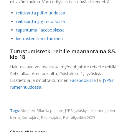
riittävän kaukaa. Varo erityisesti risteävää liikennettä.
reittikartta pdf-muodossa
reittikartta jpg-muodossa
tapahtuma Facebookissa
kierrosten ilmoittaminen
Tutustumisretki reitille maanantaina 8.5.
klo 18
Halutessaan voi osallistua myös ohjatulle retkelle reitillä.
Retki alkaa Aren aukiolta, Puistokatu 1, Jyväskylä.
Lisätietoja ja ilmoittautuminen
Facebookissa
tai
JYPSin
Nimenhuudossa
.
Tags:
Alvajärvi
,
Fillarilla pääsee
,
JYPS
,
Jyväskylä
,
Kolmen järven
kierto
,
Korttajärvi
,
Palokkajärvi
,
Pyöräilyviikko 2023