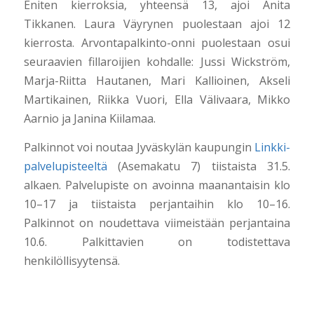
Eniten kierroksia, yhteensä 13, ajoi Anita
Tikkanen. Laura Väyrynen puolestaan ajoi 12
kierrosta. Arvontapalkinto-onni puolestaan osui
seuraavien fillaroijien kohdalle: Jussi Wickström,
Marja-Riitta Hautanen, Mari Kallioinen, Akseli
Martikainen, Riikka Vuori,
Ella Välivaara, Mikko
Aarnio ja Janina Kiilamaa.
Palkinnot voi noutaa Jyväskylän kaupungin
Linkki-
palvelupisteeltä
(Asemakatu 7) tiistaista 31.5.
alkaen. Palvelupiste on avoinna maanantaisin klo
10–17 ja tiistaista perjantaihin klo 10–16.
Palkinnot on noudettava viimeistään perjantaina
10.6. Palkittavien on todistettava
henkilöllisyytensä.