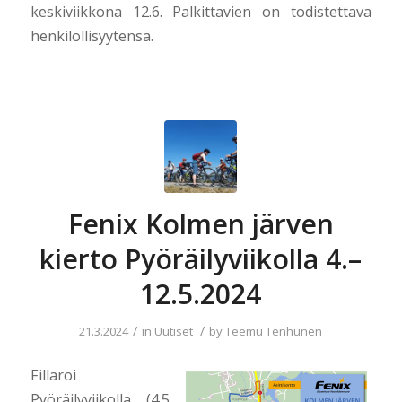
keskiviikkona 12.6. Palkittavien on todistettava
henkilöllisyytensä.
Fenix Kolmen järven
kierto Pyöräilyviikolla 4.–
12.5.2024
/
/
21.3.2024
in
Uutiset
by
Teemu Tenhunen
Fillaroi
Pyöräilyviikolla (4.5.