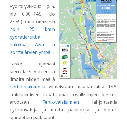
Pyöräilyviikolla (5.5.
klo 0.00–14.5. klo
23.59) omatoimisesti
noin 25 km:n
pyörätiereittiä
Palokka-, Alva- ja
Korttajärvien ympäri
.
Laske ajamasi
kierrokset yhteen ja
ilmoita niiden määrä
nettilomakkeella
viimeistään maanantaina 15.5.
Leikkimielisen tapahtuman osallistujien kesken
arvotaan
Fenix-valaisimien
lahjoittamia
pyöränvaloja ja muita palkintoja, ja eniten
ajaneetkin palkitaan!