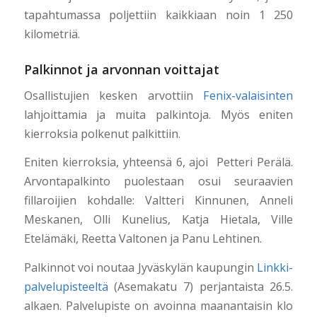
tapahtumassa poljettiin kaikkiaan noin 1 250
kilometriä.
Palkinnot ja arvonnan voittajat
Osallistujien kesken arvottiin
Fenix-valaisinten
lahjoittamia ja muita palkintoja. Myös eniten
kierroksia polkenut palkittiin.
Eniten kierroksia, yhteensä 6, ajoi Petteri Perälä.
Arvontapalkinto puolestaan osui seuraavien
fillaroijien kohdalle: Valtteri Kinnunen, Anneli
Meskanen, Olli Kunelius, Katja Hietala, Ville
Etelämäki, Reetta Valtonen ja Panu Lehtinen.
Palkinnot voi noutaa Jyväskylän kaupungin
Linkki-
palvelupisteeltä
(Asemakatu 7) perjantaista 26.5.
alkaen. Palvelupiste on avoinna maanantaisin klo