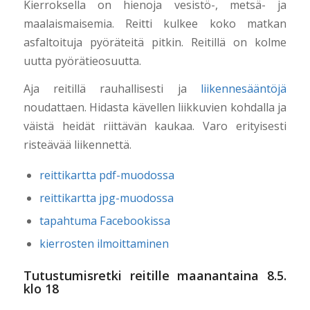
Kierroksella on hienoja vesistö-, metsä- ja
maalaismaisemia. Reitti kulkee koko matkan
asfaltoituja pyöräteitä pitkin. Reitillä on kolme
uutta pyörätieosuutta.
Aja reitillä rauhallisesti ja
liikennesääntöjä
noudattaen. Hidasta kävellen liikkuvien kohdalla ja
väistä heidät riittävän kaukaa. Varo erityisesti
risteävää liikennettä.
reittikartta pdf-muodossa
reittikartta jpg-muodossa
tapahtuma Facebookissa
kierrosten ilmoittaminen
Tutustumisretki reitille maanantaina 8.5.
klo 18