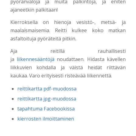
pyöränvaloja ja muita palkintoja, ja eniten
ajaneetkin palkitaan!
Kierroksella on hienoja vesistö-, metsä- ja
maalaismaisemia. Reitti kulkee koko matkan
asfaltoituja pyöräteitä pitkin.
Aja reitillä rauhallisesti
ja
liikennesääntöjä
noudattaen. Hidasta kävellen
liikkuvien kohdalla ja väistä heidät riittävän
kaukaa. Varo erityisesti risteävää liikennettä.
reittikartta pdf-muodossa
reittikartta jpg-muodossa
tapahtuma Facebookissa
kierrosten ilmoittaminen