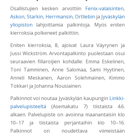
Osallistujien kesken arvottiin
Fenix-valaisinten
,
Askon
,
Starkin
,
Herrmansin
,
Ortliebin
ja
Jyväskylän
yliopiston
lahjoittamia palkintoja. Myös eniten
kierroksia polkeneet palkittiin.
Eniten kierroksia, 8, ajoivat Laura Väyrynen ja
Jussi Wickström. Arvontapalkinto puolestaan osui
seuraavien fillaroijien kohdalle: Emma Eskelinen,
Toni Tamminen, Anne Salomaa, Sami Hyytinen,
Anneli Meskanen, Aaron Solehmainen, Kimmo
Tokkari ja Johanna Nousiainen.
Palkinnot voi noutaa Jyväskylän kaupungin
Linkki-
palvelupisteeltä
(Asemakatu 7) tiistaista 4.6.
alkaen. Palvelupiste on avoinna maanantaisin klo
10–17 ja tiistaista perjantaihin klo 10–16.
Palkinnot on noudettava viimeistään