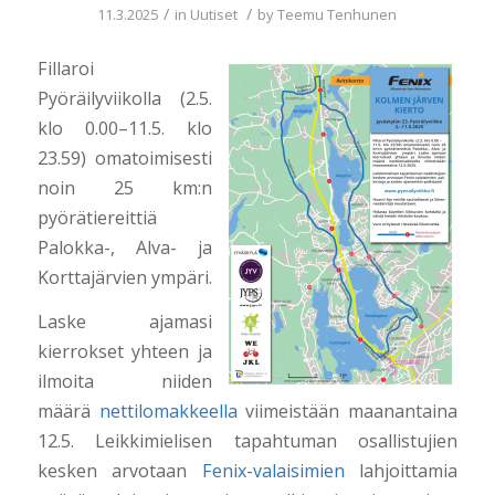
/
/
11.3.2025
in
Uutiset
by
Teemu Tenhunen
Fillaroi
Pyöräilyviikolla (2.5.
klo 0.00–11.5. klo
23.59) omatoimisesti
noin 25 km:n
pyörätiereittiä
Palokka-, Alva- ja
Korttajärvien ympäri.
Laske ajamasi
kierrokset yhteen ja
ilmoita niiden
määrä
nettilomakkeella
viimeistään maanantaina
12.5. Leikkimielisen tapahtuman osallistujien
kesken arvotaan
Fenix-valaisimien
lahjoittamia