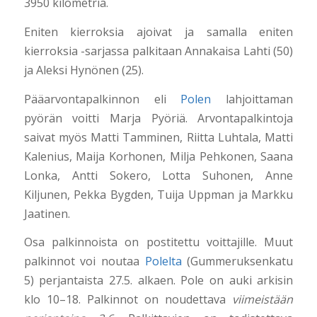
3950 kilometriä.
Eniten kierroksia ajoivat ja samalla eniten
kierroksia -sarjassa palkitaan Annakaisa Lahti (50)
ja Aleksi Hynönen (25).
Pääarvontapalkinnon eli
Polen
lahjoittaman
pyörän voitti Marja Pyöriä. Arvontapalkintoja
saivat myös Matti Tamminen, Riitta Luhtala, Matti
Kalenius, Maija Korhonen, Milja Pehkonen, Saana
Lonka, Antti Sokero, Lotta Suhonen, Anne
Kiljunen, Pekka Bygden, Tuija Uppman ja Markku
Jaatinen.
Osa palkinnoista on postitettu voittajille. Muut
palkinnot voi noutaa
Polelta
(Gummeruksenkatu
5) perjantaista 27.5. alkaen. Pole on auki arkisin
klo 10–18. Palkinnot on noudettava
viimeistään