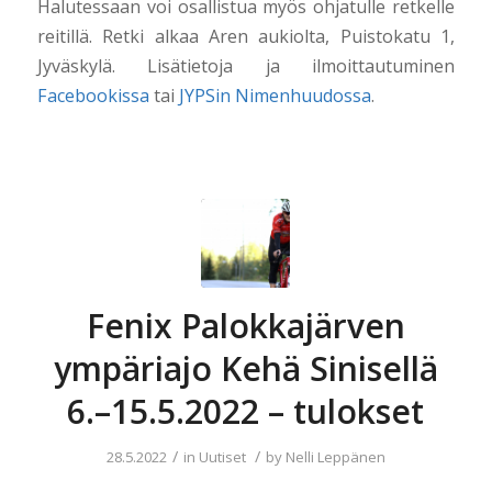
Halutessaan voi osallistua myös ohjatulle retkelle
reitillä. Retki alkaa Aren aukiolta, Puistokatu 1,
Jyväskylä. Lisätietoja ja ilmoittautuminen
Facebookissa
tai
JYPSin Nimenhuudossa
.
Fenix Palokkajärven
ympäriajo Kehä Sinisellä
6.–15.5.2022 – tulokset
/
/
28.5.2022
in
Uutiset
by
Nelli Leppänen