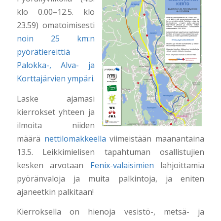
klo 0.00–12.5. klo
23.59) omatoimisesti
noin 25 km:n
pyörätiereittiä
Palokka-, Alva- ja
Korttajärvien ympäri
.
Laske ajamasi
kierrokset yhteen ja
ilmoita niiden
määrä
nettilomakkeella
viimeistään maanantaina
13.5. Leikkimielisen tapahtuman osallistujien
kesken arvotaan
Fenix-valaisimien
lahjoittamia
pyöränvaloja ja muita palkintoja, ja eniten
ajaneetkin palkitaan!
Kierroksella on hienoja vesistö-, metsä- ja