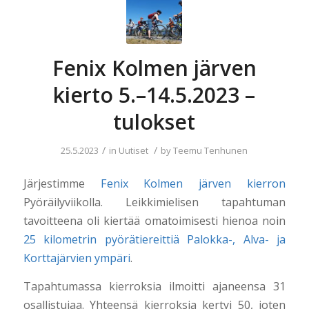
Fenix Kolmen järven
kierto 5.–14.5.2023 –
tulokset
/
/
25.5.2023
in
Uutiset
by
Teemu Tenhunen
Järjestimme
Fenix Kolmen järven kierron
Pyöräilyviikolla. Leikkimielisen tapahtuman
tavoitteena oli kiertää omatoimisesti hienoa noin
25 kilometrin pyörätiereittiä Palokka-, Alva- ja
Korttajärvien ympäri
.
Tapahtumassa kierroksia ilmoitti ajaneensa 31
osallistujaa. Yhteensä kierroksia kertyi 50, joten