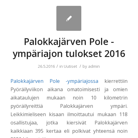
Palokkajärven Pole -
ympäriajon tulokset 2016
/
/
26.5.2016
in
Uutiset
by
admin
Palokkajärven Pole -ympäriajossa
kierrettiin
Pyöräilyviikon aikana omatoimisesti ja omien
aikataulujen mukaan noin 10 kilometrin
pyöräilyreittiä Palokkajärven ympäri.
Leikkimieliseen kisaan ilmoittautui mukaan 118
osallistujaa, jotka kiersivät Palokkajärven
kaikkiaan 395 kertaa eli polkivat yhteensä noin