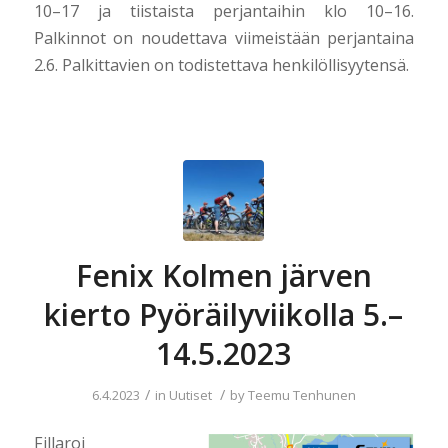
10–17 ja tiistaista perjantaihin klo 10–16.
Palkinnot on noudettava viimeistään perjantaina
2.6. Palkittavien on todistettava henkilöllisyytensä.
Fenix Kolmen järven
kierto Pyöräilyviikolla 5.–
14.5.2023
/
/
6.4.2023
in
Uutiset
by
Teemu Tenhunen
Fillaroi