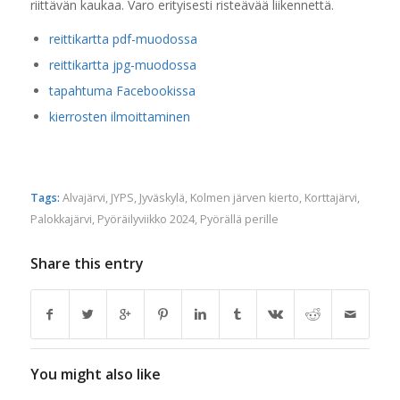
riittävän kaukaa. Varo erityisesti risteävää liikennettä.
reittikartta pdf-muodossa
reittikartta jpg-muodossa
tapahtuma Facebookissa
kierrosten ilmoittaminen
Tags:
Alvajärvi
,
JYPS
,
Jyväskylä
,
Kolmen järven kierto
,
Korttajärvi
,
Palokkajärvi
,
Pyöräilyviikko 2024
,
Pyörällä perille
Share this entry
You might also like