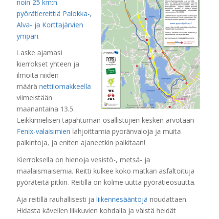
noin 25 km:n
pyörätiereittiä Palokka-,
Alva- ja Korttajärvien
ympäri
.
Laske ajamasi
kierrokset yhteen ja
ilmoita niiden
määrä
nettilomakkeella
viimeistään
maanantaina 13.5.
Leikkimielisen tapahtuman osallistujien kesken arvotaan
Fenix-valaisimien
lahjoittamia pyöränvaloja ja muita
palkintoja, ja eniten ajaneetkin palkitaan!
Kierroksella on hienoja vesistö-, metsä- ja
maalaismaisemia. Reitti kulkee koko matkan asfaltoituja
pyöräteitä pitkin. Reitillä on kolme uutta pyörätieosuutta.
Aja reitillä rauhallisesti ja
liikennesääntöjä
noudattaen.
Hidasta kävellen liikkuvien kohdalla ja väistä heidät