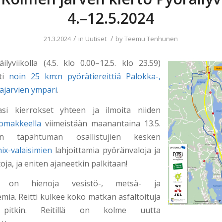
4.–12.5.2024
/
/
21.3.2024
in
Uutiset
by
Teemu Tenhunen
äilyviikolla (4.5. klo 0.00–12.5. klo 23.59)
sti
noin 25 km:n pyörätiereittiä Palokka-,
tajärvien ympäri
.
si kierrokset yhteen ja ilmoita niiden
lomakkeella
viimeistään maanantaina 13.5.
isen tapahtuman osallistujien kesken
ix-valaisimien
lahjoittamia pyöränvaloja ja
oja, ja eniten ajaneetkin palkitaan!
lla on hienoja vesistö-, metsä- ja
mia. Reitti kulkee koko matkan asfaltoituja
ä pitkin. Reitillä on kolme uutta