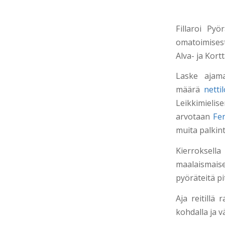
Fillaroi Pyör
omatoimisest
Alva- ja Kort
Laske ajama
määrä
netti
Leikkimiel
arvotaan
Fen
muita palkint
Kierrokse
maalaismaise
pyöräteitä pi
Aja reitillä 
kohdalla ja v