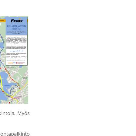
kintoja. Myös
vontapalkinto