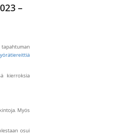
2023 –
en tapahtuman
örätiereittiä
sä kierroksia
kintoja. Myös
olestaan osui