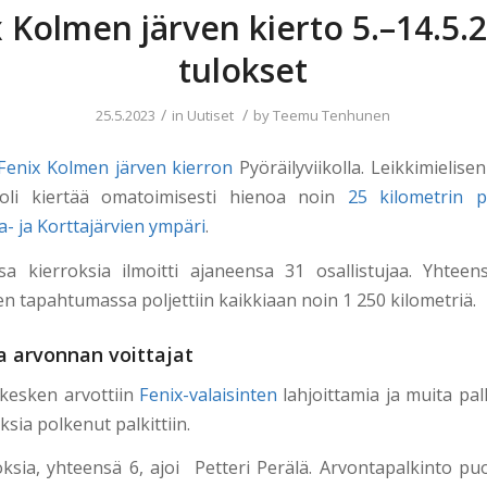
 Kolmen järven kierto 5.–14.5.
tulokset
/
/
25.5.2023
in
Uutiset
by
Teemu Tenhunen
Fenix Kolmen järven kierron
Pyöräilyviikolla. Leikkimielis
 oli kiertää omatoimisesti hienoa noin
25 kilometrin py
a- ja Korttajärvien ympäri
.
 kierroksia ilmoitti ajaneensa 31 osallistujaa. Yhteen
ten tapahtumassa poljettiin kaikkiaan noin 1 250 kilometriä.
a arvonnan voittajat
 kesken arvottiin
Fenix-valaisinten
lahjoittamia ja muita pal
ksia polkenut palkittiin.
oksia, yhteensä 6, ajoi Petteri Perälä. Arvontapalkinto pu