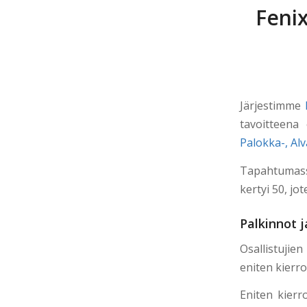
Fenix
Järjestimme
tavoitteena
Palokka-, Alv
Tapahtumassa
kertyi 50, jo
Palkinnot j
Osallistujien
eniten kierro
Eniten kierr