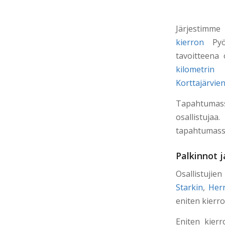
Järjest
kierron
Pyör
tavoitteena
kilometrin
Korttajärvie
Tapahtumas
osallistuja
tapahtumassa 
Palkinnot j
Osallistujie
Starkin
,
Her
eniten kierro
Eniten kierr