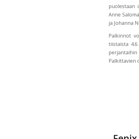
puolestaan o
Anne Saloma
ja Johanna N
Palkinnot v
tiistaista 4
perjantaihin
Palkittavien 
Fenix