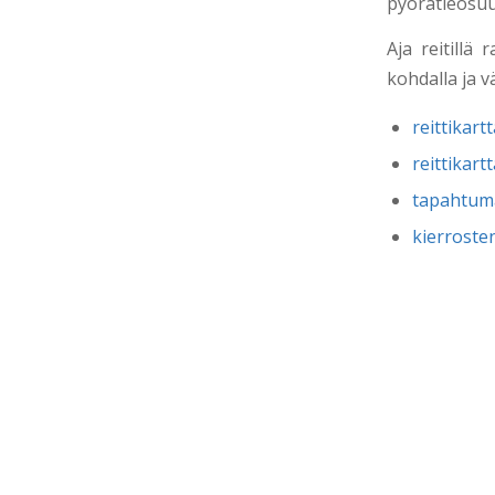
pyörätieosuu
Aja reitillä 
kohdalla ja v
reittikar
reittikar
tapahtum
kierroste