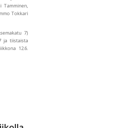
oni Tamminen,
immo Tokkari
semakatu 7)
ja tiistaista
iikkona 12.6.
ikolla