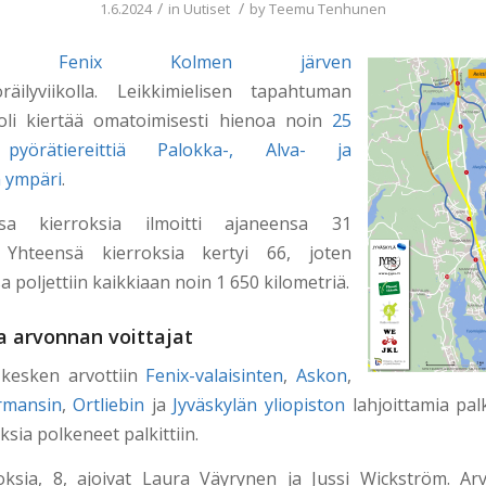
/
/
1.6.2024
in
Uutiset
by
Teemu Tenhunen
imme
Fenix Kolmen järven
äilyviikolla. Leikkimielisen tapahtuman
 oli kiertää omatoimisesti hienoa noin
25
 pyörätiereittiä Palokka-, Alva- ja
n ympäri
.
sa kierroksia ilmoitti ajaneensa 31
a. Yhteensä kierroksia kertyi 66, joten
poljettiin kaikkiaan noin 1 650 kilometriä.
a arvonnan voittajat
n kesken arvottiin
Fenix-valaisinten
,
Askon
,
rmansin
,
Ortliebin
ja
Jyväskylän yliopiston
lahjoittamia pal
ksia polkeneet palkittiin.
oksia, 8, ajoivat Laura Väyrynen ja Jussi Wickström. Ar