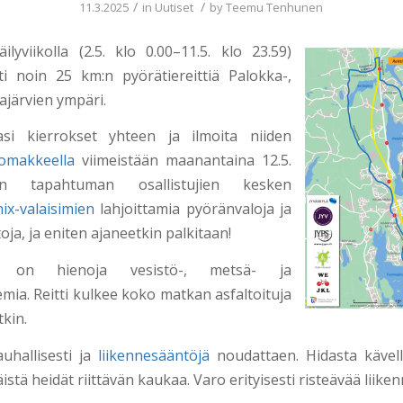
/
/
11.3.2025
in
Uutiset
by
Teemu Tenhunen
äilyviikolla (2.5. klo 0.00–11.5. klo 23.59)
i noin 25 km:n pyörätiereittiä Palokka-,
tajärvien ympäri.
si kierrokset yhteen ja ilmoita niiden
lomakkeella
viimeistään maanantaina 12.5.
isen tapahtuman osallistujien kesken
ix-valaisimien
lahjoittamia pyöränvaloja ja
oja, ja eniten ajaneetkin palkitaan!
lla on hienoja vesistö-, metsä- ja
mia. Reitti kulkee koko matkan asfaltoituja
tkin.
rauhallisesti ja
liikennesääntöjä
noudattaen. Hidasta kävell
äistä heidät riittävän kaukaa. Varo erityisesti risteävää liiken