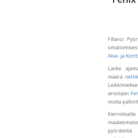
Fillaroi Pyör
omatoimise
Alva- ja Kort
Laske ajama
määrä
netti
Leikkimiel
arvotaan
Fen
muita palkint
Kierrokse
maalaismaise
pyöräteit