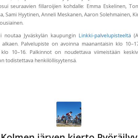
sui seuraavien fillaroijien kohdalle: Emma Eskelinen, T
a, Sami Hyytinen, Anneli Meskanen, Aaron Solehmainen, K
ousiainen.
oi noutaa Jyväskylän kaupungin
Linkki-palvelupisteeltä
(A
.6. alkaen. Palvelupiste on avoinna maanantaisin klo 10–17 
 klo 10–16. Palkinnot on noudettava viimeistään keskiv
on todistettava henkilöllisyytensä.
 Kolmen järven kierto Pyöräilyvi