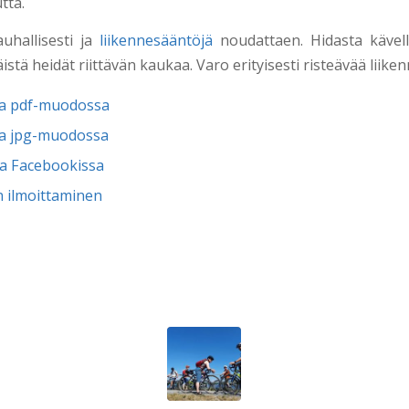
tta.
rauhallisesti ja
liikennesääntöjä
noudattaen. Hidasta kävell
äistä heidät riittävän kaukaa. Varo erityisesti risteävää liiken
tta pdf-muodossa
tta jpg-muodossa
a Facebookissa
n ilmoittaminen