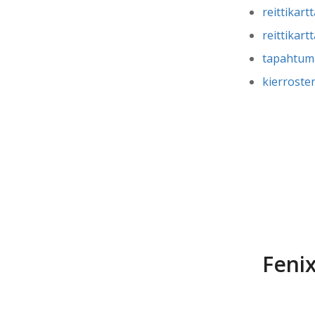
reittikar
reittikar
tapahtum
kierroste
Fenix