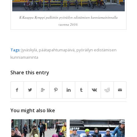
K-Kauppa Kymppi palkittiin pyöräilyn edistämisen kunniamaininnalla
vuonna 2010.
Tags:
Jyväskylä
,
päätapahtumapäivä
,
pyöräilyn edistämisen
kunniamaininta
Share this entry
You might also like