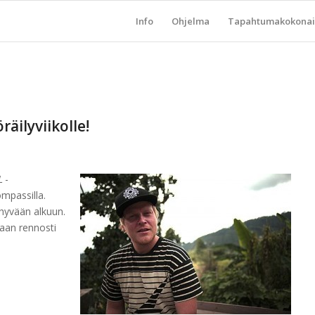
Info
Ohjelma
Tapahtumakokonai
äilyviikolle!
L
-
mpassilla.
 hyvään alkuun.
llaan rennosti