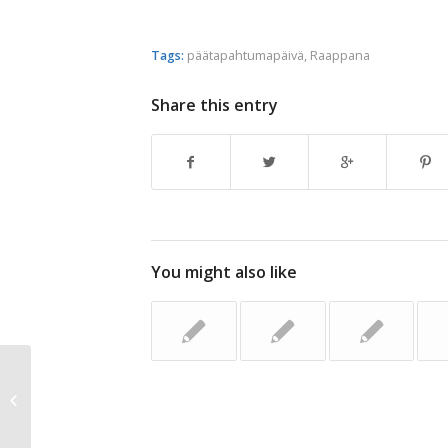
Tags:
päätapahtumapäivä
,
Raappana
Share this entry
You might also like
Emilia Lajunen Bike Tour vierailee
Kulttuuri kohtaa pyöräilyn -
päivässä...