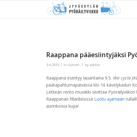
Raappana pääesiintyjäksi Pyör
/
/
3.4.2015
in
Uutiset
by
admin
Raappana esiintyy lauantaina 9.5.
We cycle JK
päätapahtumapäivässä klo 16 kävelykadun Ko
Letkeän rento musiikki siivittää Pyöräilyviikon
Raappanan fillaribiisissä
Luotu ajamaan
rullai
aurinkoisia kujia!