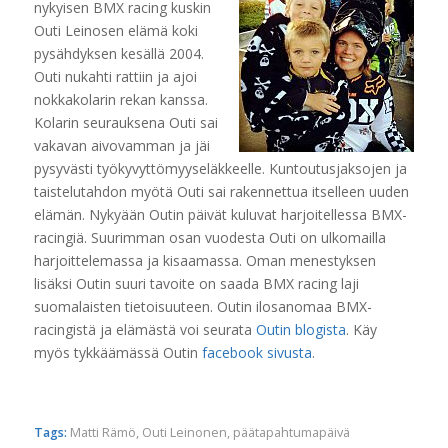
nykyisen BMX racing kuskin
Outi Leinosen elämä koki
pysähdyksen kesällä 2004.
Outi nukahti rattiin ja ajoi
nokkakolarin rekan kanssa.
Kolarin seurauksena Outi sai
vakavan aivovamman ja jäi
pysyvästi työkyvyttömyyseläkkeelle. Kuntoutusjaksojen ja
taistelutahdon myötä Outi sai rakennettua itselleen uuden
elämän. Nykyään Outin päivät kuluvat harjoitellessa BMX-
racingiä. Suurimman osan vuodesta Outi on ulkomailla
harjoittelemassa ja kisaamassa. Oman menestyksen
lisäksi Outin suuri tavoite on saada BMX racing laji
suomalaisten tietoisuuteen. Outin ilosanomaa BMX-
racingistä ja elämästä voi seurata
Outin blogista
. Käy
myös tykkäämässä Outin
facebook sivusta
.
Tags:
Matti Rämö
,
Outi Leinonen
,
päätapahtumapäivä