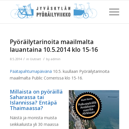
Pyöräilytarinoita maailmalta
lauantaina 10.5.2014 klo 15-16
/
/
8.5.2014
in
Uutiset
by
admin
Päätapahtumapäivänä
10.5. kuullaan Pyöräilytarinoita
maailmalta Public Cornerissa klo 15-16.
Millaista on pyöräillä
Saharassa tai
Islannissa? Entäpä
Thaimaassa?
Näistä ja monista muista
seikkailuista yli 30 maassa