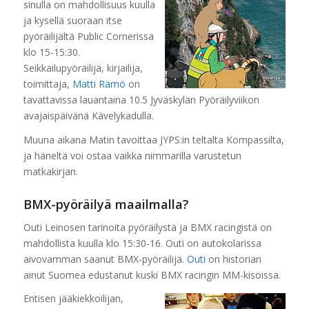
sinulla on mahdollisuus kuulla
ja kysellä suoraan itse
pyöräilijältä Public Cornerissa
klo 15-15:30.
Seikkailupyöräilijä, kirjailija,
toimittaja,
Matti Rämö
on
tavattavissa lauantaina 10.5 Jyväskylän Pyöräilyviikon
avajaispäivänä Kävelykadulla.
Muuna aikana Matin tavoittaa JYPS:in teltalta Kompassilta,
ja häneltä voi ostaa vaikka nimmarilla varustetun
matkakirjan.
BMX-pyöräilyä maailmalla?
Outi Leinosen tarinoita pyöräilystä ja BMX racingistä on
mahdollista kuulla klo 15:30-16. Outi on autokolarissa
aivovamman saanut BMX-pyöräilijä.
Outi
on historian
ainut Suomea edustanut kuski BMX racingin MM-kisoissa.
Entisen jääkiekkoilijan,