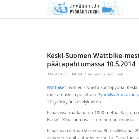
Keski-Suomen Wattbike-mesta
päätapahtumassa 10.5.2014
/
/
30.4.2014
in
Uutiset
by
Teemu Tenhunen
Wattbiket
ovat edistyneitä kuntopyöriä. Kesk
mestaruuskisa poljetaan
Pyöräilyviikon avaus
12 Jyväskylän kävelykadulla.
Kilpailussa matkana on 1000 metriä. Sarjoja o
Naiset. Kilpailuun osallistuminen on ilmaista.
Kilpailuun otetaan yhteensä 30 osallistujaa: 2
avoimen ilmoittautumisen kautta. Tarvittaess