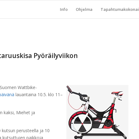
Info
Ohjelma
Tapahtumakokonai
ruuskisa Pyöräilyviikon
i-Suomen Wattbike-
päivänä
lauantaina 10.5. klo 11–
n kaksi, Miehet ja
0 kutsun perusteella ja 10
a kutsuttujen paikkoja