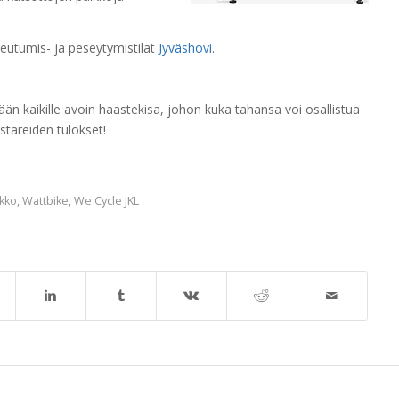
eutumis- ja peseytymistilat
Jyväshovi
.
ään kaikille avoin haastekisa, johon kuka tahansa voi osallistua
tareiden tulokset!
ikko
,
Wattbike
,
We Cycle JKL