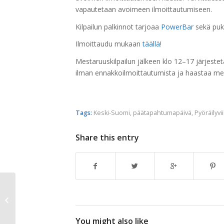
vapautetaan avoimeen ilmoittautumiseen.
Kilpailun palkinnot tarjoaa
PowerBar
sekä puk
Ilmoittaudu mukaan
täällä
!
Mestaruuskilpailun jälkeen klo 12–17 järjestet
ilman ennakkoilmoittautumista ja haastaa mes
Tags:
Keski-Suomi
,
päätapahtumapäivä
,
Pyöräilyvi
Share this entry
Haaste osallistua Pyöräilyviikon
Pyöräparaatiin lauantaina 10.5.2014
klo...
You might also like