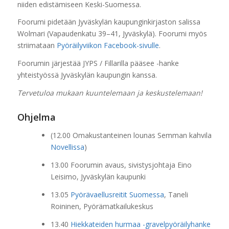
niiden edistämiseen Keski-Suomessa.
Foorumi pidetään Jyväskylän kaupunginkirjaston salissa
Wolmari (Vapaudenkatu 39–41, Jyväskylä). Foorumi myös
striimataan
Pyöräilyviikon Facebook-sivulle
.
Foorumin järjestää JYPS / Fillarilla pääsee -hanke
yhteistyössä Jyväskylän kaupungin kanssa.
Tervetuloa mukaan kuuntelemaan ja keskustelemaan!
Ohjelma
(12.00 Omakustanteinen lounas Semman kahvila
Novellissa
)
13.00 Foorumin avaus, sivistysjohtaja Eino
Leisimo, Jyväskylän kaupunki
13.05
Pyörävaellusreitit Suomessa
, Taneli
Roininen, Pyörämatkailukeskus
13.40
Hiekkateiden hurmaa -gravelpyöräilyhanke