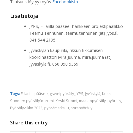
Tilaisuus löytyy myös
Facebookista
.
Lisätietoja
JYPS, Fillarilla pääsee -hankkeen projektipäällikkö
Teemu Tenhunen, teemu.tenhunen (ät) jyps.fi,
041 544 2195
Jyväskylän kaupunki, fiksun liikkumisen
koordinaattori Mira Juuma, mira.juuma (ät)
jyvaskyla.fi, 050 350 5359
Tags:
Fillarilla pääsee
,
gravelpyöräily
,
JYPS
,
Jyväskylä
,
Keski-
Suomen pyöräilyfoorumi
,
Keski-Suomi
,
maastopyöräily
,
pyöräily
,
Pyöräilyviikko 2023
,
pyörämatkailu
,
sorapyöräily
Share this entry