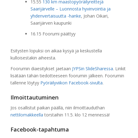
15.55
130 km maastopyöräilyreittejä
Saarijärvelle – Luonnosta hyvinvointia ja
yhdenvertaisuutta -hanke
, Johan Oikari,
Saarijärven kaupunki
16.15 Foorumi päättyy
Esitysten lopuksi on aikaa kysyä ja keskustella
kulloisestakin aiheesta.
Foorumin diaesitykset jaetaan
JYPSin SlideSharessa
. Linkit
lisätään tähän tiedotteeseen foorumin jälkeen. Foorumin
tallenne löytyy
Pyöräilyviikon Facebook-sivulta
.
Ilmoittautuminen
Jos osallistut paikan päällä, niin ilmoittauduthan
nettilomakkeella
torstaihin 11.5. klo 12 mennessä!
Facebook-tapahtuma