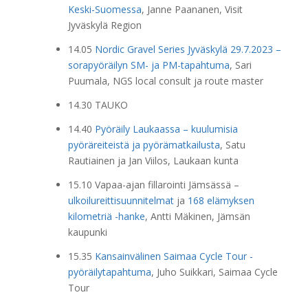
Keski-Suomessa
, Janne Paananen, Visit
Jyväskylä Region
14.05
Nordic Gravel Series Jyväskylä 29.7.2023 –
sorapyöräilyn SM- ja PM-tapahtuma
, Sari
Puumala, NGS local consult ja route master
14.30 TAUKO
14.40
Pyöräily Laukaassa – kuulumisia
pyöräreiteistä ja pyörämatkailusta
, Satu
Rautiainen ja Jan Viilos, Laukaan kunta
15.10 Vapaa-ajan fillarointi Jämsässä –
ulkoilureittisuunnitelmat
ja
168 elämyksen
kilometriä -hanke
, Antti Mäkinen, Jämsän
kaupunki
15.35
Kansainvälinen Saimaa Cycle Tour -
pyöräilytapahtuma
, Juho Suikkari, Saimaa Cycle
Tour