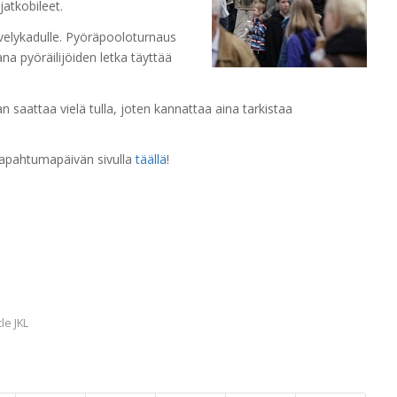
jatkobileet.
ävelykadulle. Pyöräpooloturnaus
a pyöräilijöiden letka täyttää
n saattaa vielä tulla, joten kannattaa aina tarkistaa
ätapahtumapäivän sivulla
täällä
!
le JKL