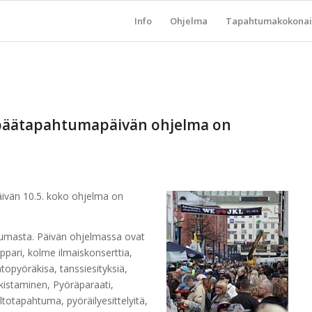
Info
Ohjelma
Tapahtumakokonai
 päätapahtumapäivän ohjelma on
vän 10.5. koko ohjelma on
umasta. Päivän ohjelmassa ovat
ppari, kolme ilmaiskonserttia,
opyöräkisa, tanssiesityksiä,
lkistaminen, Pyöräparaati,
totapahtuma, pyöräilyesittelyitä,