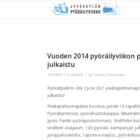
Vuoden 2014 pyöräilyviikon
julkaistu
/
/
17.4.2014
in
Uutiset
by
Teemu Tenhunen
Pyöräilyviikon
We Cycle JKL!
-päätapahtumapäi
julkaistu!
Päätapahtumapäivä koostuu peräti 16 tapaht
Pyöräilymessut, pyörähuutokauppa, liikuntakir
Jyväs-Parkki-pyöräpooloturnaus, Wattbike-kunt
viralliset avajaiset, 100 pyörää -kampanjan ju
jumppatuokioita, capoeira-näytös, pyöränhuol