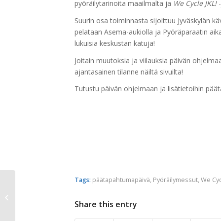
pyöräilytarinoita maailmalta ja
We Cycle JKL!
-
Suurin osa toiminnasta sijoittuu Jyväskylän k
pelataan Asema-aukiolla ja Pyöräparaatin aikan
lukuisia keskustan katuja!
Joitain muutoksia ja viilauksia päivän ohjelmaa
ajantasainen tilanne näiltä sivuilta!
Tutustu päivän ohjelmaan ja lisätietoihin pä
Tags:
päätapahtumapäivä
,
Pyöräilymessut
,
We Cyc
Heidi Kyrö vuoden 2014
päätapahtumapäivän yhdeksi
Share this entry
artistiksi