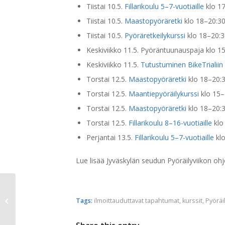
Tiistai 10.5.
Fillarikoulu 5–7-vuotiaille
klo 1
Tiistai 10.5.
Maastopyöräretki
klo 18–20:3
Tiistai 10.5.
Pyöräretkeilykurssi
klo 18–20:3
Keskiviikko 11.5. Pyöräntuunauspaja klo 15–1
Keskiviikko 11.5.
Tutustuminen BikeTrialiin
Torstai 12.5.
Maastopyöräretki
klo 18–20:
Torstai 12.5.
Maantiepyöräilykurssi
klo 15
Torstai 12.5.
Maastopyöräretki
klo 18–20:
Torstai 12.5.
Fillarikoulu 8–16-vuotiaille
klo
Perjantai 13.5.
Fillarikoulu 5–7-vuotiaille
klo
Lue lisää Jyväskylän seudun Pyöräilyviikon oh
Yön yli polkemalla tukea
Tags:
ilmoittauduttavat tapahtumat
,
kurssit
,
Pyöräi
syöpäsairaille lapsille