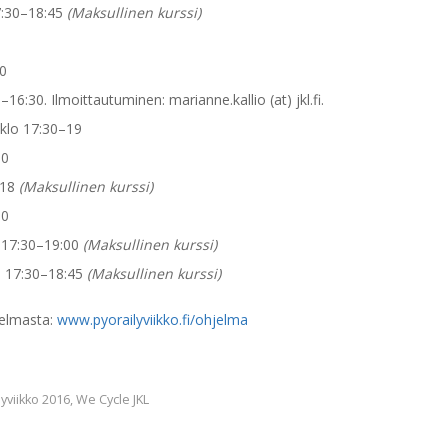
7:30–18:45
(Maksullinen kurssi)
0
0
6:30. Ilmoittautuminen: marianne.kallio (at) jkl.fi.
klo 17:30–19
30
–18
(Maksullinen kurssi)
30
 17:30–19:00
(Maksullinen kurssi)
 17:30–18:45
(Maksullinen kurssi)
jelmasta:
www.pyorailyviikko.fi/ohjelma
lyviikko 2016
,
We Cycle JKL