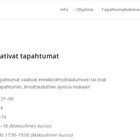
Info
Ohjelma
Tapahtumakokonai
ativat tapahtumat
apahtumat vaativat ennakkoilmoittautumisen tai ovat
 tapahtumiin, ilmoittauduthan ajoissa mukaan!
 21–06
16
–16
5–18
(Maksullinen kurssi)
lo 17:30–19:00
(Maksullinen kurssi)