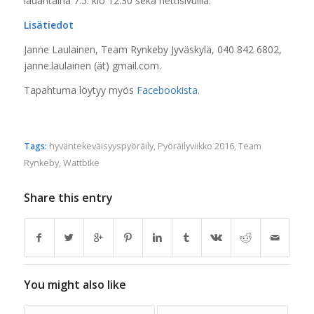
lauantaina 7.5. klo 12:30 sekä nettisivuilla.
Lisätiedot
Janne Laulainen, Team Rynkeby Jyväskylä, 040 842 6802,
janne.laulainen (ät) gmail.com.
Tapahtuma löytyy myös
Facebookista
.
Tags:
hyväntekeväisyyspyöräily
,
Pyöräilyviikko 2016
,
Team
Rynkeby
,
Wattbike
Share this entry
You might also like