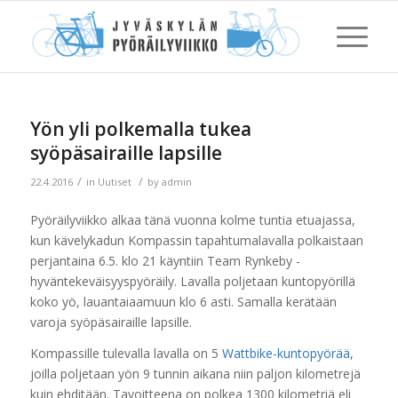
Yön yli polkemalla tukea
syöpäsairaille lapsille
/
/
22.4.2016
in
Uutiset
by
admin
Pyöräilyviikko alkaa tänä vuonna kolme tuntia etuajassa,
kun kävelykadun Kompassin tapahtumalavalla polkaistaan
perjantaina 6.5. klo 21 käyntiin Team Rynkeby -
hyväntekeväisyyspyöräily. Lavalla poljetaan kuntopyörillä
koko yö, lauantaiaamuun klo 6 asti. Samalla kerätään
varoja syöpäsairaille lapsille.
Kompassille tulevalla lavalla on 5
Wattbike-kuntopyörää
,
joilla poljetaan yön 9 tunnin aikana niin paljon kilometrejä
kuin ehditään. Tavoitteena on polkea 1300 kilometriä eli