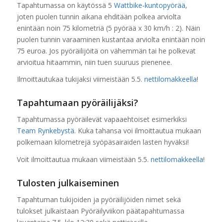
Tapahtumassa on käytössä 5
Wattbike-kuntopyörää
,
joten puolen tunnin aikana ehditään polkea arviolta
enintään noin 75 kilometriä (5 pyörää x 30 km/h : 2). Näin
puolen tunnin varaaminen kustantaa arviolta enintään noin
75 euroa. Jos pyöräilijöitä on vähemmän tai he polkevat
arvioitua hitaammin, niin tuen suuruus pienenee.
Ilmoittautukaa tukijaksi viimeistään 5.5.
nettilomakkeella
!
Tapahtumaan pyöräilijäksi?
Tapahtumassa pyöräilevät vapaaehtoiset esimerkiksi
Team Rynkebystä
. Kuka tahansa voi ilmoittautua mukaan
polkemaan kilometrejä syöpäsairaiden lasten hyväksi!
Voit ilmoittautua mukaan viimeistään 5.5.
nettilomakkeella
!
Tulosten julkaiseminen
Tapahtuman tukijoiden ja pyöräilijöiden nimet sekä
tulokset julkaistaan Pyöräilyviikon päätapahtumassa