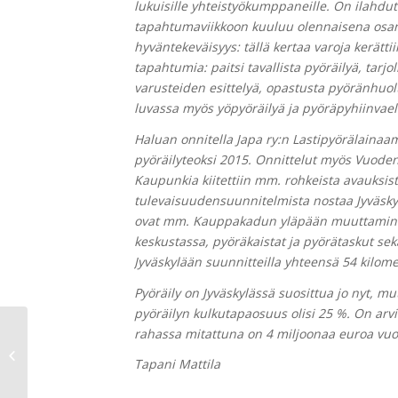
lukuisille yhteistyökumppaneille. On ilahdut
tapahtumaviikkoon kuuluu olennaisena osa
hyväntekeväisyys: tällä kertaa varoja kerättii
tapahtumia: paitsi tavallista pyöräilyä, tarjol
varusteiden esittelyä, opastusta pyöränhuol
luvassa myös yöpyöräilyä ja pyöräpyhiinvael
Haluan onnitella Japa ry:n Lastipyörälainaa
pyöräilyteoksi 2015. Onnittelut myös Vuoden
Kaupunkia kiitettiin mm. rohkeista avauksis
tulevaisuudensuunnitelmista nostaa Jyväsky
ovat mm. Kauppakadun yläpään muuttaminen
keskustassa, pyöräkaistat ja pyörätaskut s
Jyväskylään suunnitteilla yhteensä 54 kilome
Pyöräily on Jyväskylässä suosittua jo nyt, m
pyöräilyn kulkutapaosuus olisi 25 %. On arvi
rahassa mitattuna on 4 miljoonaa euroa vu
Tiedote: Kirjat kiertoon
Tapani Mattila
Pyöräilyviikolla