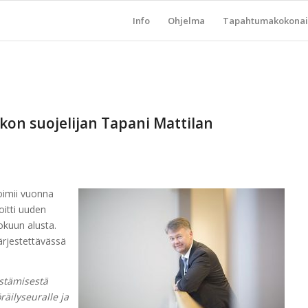
Info
Ohjelma
Tapahtumakokonai
ikon suojelijan Tapani Mattilan
toimii vuonna
oitti uuden
okuun alusta.
ärjestettävässä
estämisestä
räilyseuralle ja