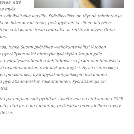
tavaa, että
na myös
n syöpäsairaille lapsille. Pyöräilyviikko on täynnä toimintaa ja
la on liikennevalistusta, polkupyörien ja siihen liittyvien
toon sekä kannustusta työmatka- ja retkipyöräilyyn. Onpa
lus.
moa, jonka Suomi pyöräilee –valiokunta valitsi Vuoden
 pyöräilykunnaksi nimetylle Jyväskylän kaupungille.
ta pyöräilyolosuhteiden kehittämisessä ja kunnianhimoisista
lä maailmanluokan pyöräilykaupungiksi. Hyviä esimerkkejä
 pihakaduksi, pyöräpysäköintipaikkojen lisääminen
ekä pyöräbaanaverkon rakentaminen. Pyöräbaanoja on
triä.
utta parempaan silti pyritään: tavoitteena on että vuonna 2025
oitu, että jos näin tapahtuu, pelkästään terveydellinen hyöty
odessa.