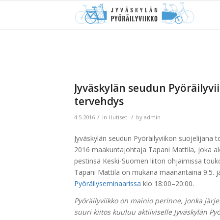
Jyväskylän seudun Pyöräilyvi
tervehdys
/
/
4.5.2016
in
Uutiset
by
admin
Jyväskylän seudun Pyöräilyviikon suojelijana 
2016 maakuntajohtaja Tapani Mattila, joka al
pestinsä Keski-Suomen liiton ohjaimissa touk
Tapani Mattila on mukana maanantaina 9.5. j
Pyöräilyseminaarissa
klo 18:00–20:00.
Pyöräilyviikko on mainio perinne, jonka järj
suuri kiitos kuuluu aktiiviselle Jyväskylän Pyö