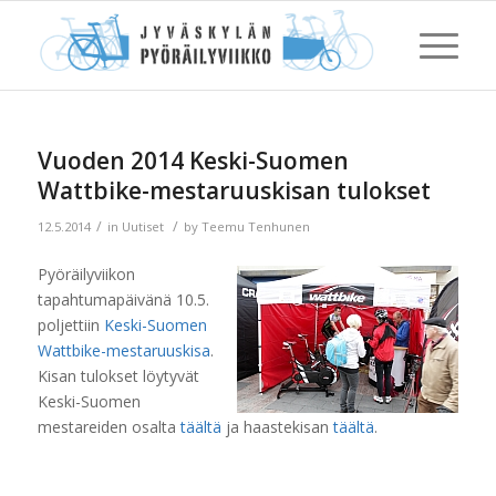
Vuoden 2014 Keski-Suomen
Wattbike-mestaruuskisan tulokset
/
/
12.5.2014
in
Uutiset
by
Teemu Tenhunen
Pyöräilyviikon
tapahtumapäivänä 10.5.
poljettiin
Keski-Suomen
Wattbike-mestaruuskisa
.
Kisan tulokset löytyvät
Keski-Suomen
mestareiden osalta
täältä
ja haastekisan
täältä
.