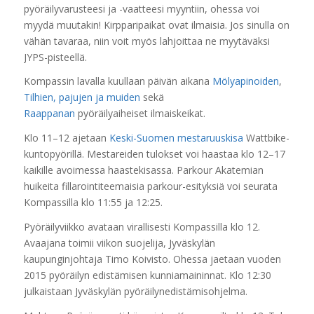
pyöräilyvarusteesi ja -vaatteesi myyntiin, ohessa voi
myydä muutakin! Kirpparipaikat ovat ilmaisia. Jos sinulla on
vähän tavaraa, niin voit myös lahjoittaa ne myytäväksi
JYPS-pisteellä.
Kompassin lavalla kuullaan päivän aikana
Mölyapinoiden
,
Tilhien, pajujen ja muiden
sekä
Raappanan
pyöräilyaiheiset ilmaiskeikat.
Klo 11–12 ajetaan
Keski-Suomen mestaruuskisa
Wattbike-
kuntopyörillä. Mestareiden tulokset voi haastaa klo 12–17
kaikille avoimessa haastekisassa. Parkour Akatemian
huikeita fillarointiteemaisia parkour-esityksiä voi seurata
Kompassilla klo 11:55 ja 12:25.
Pyöräilyviikko avataan virallisesti Kompassilla klo 12.
Avaajana toimii viikon suojelija, Jyväskylän
kaupunginjohtaja Timo Koivisto.
Ohessa jaetaan vuoden
2015 pyöräilyn edistämisen kunniamaininnat. Klo 12:30
julkaistaan Jyväskylän pyöräilynedistämisohjelma.