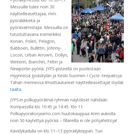
Messuille tulee noin 30
näytteilleasettajaa, mm.
pyöräliikkeitä ja
pyörävalmistajia. Messuilla on
tutustuttavana esimerkiksi
Konan, Polen, Pelagon,
Babboen, Bullittin, Johnny-
Locon, Urban Arrow’n, Dollyn,
Winterin, Bianchin, Feltin ja
Newportin pyöriä. JYPS-pisteellä on puolestaan
myynnissä Jyväskylän ja Keski-Suomen
I Cycle
-teepaitoja.
Tähän mennessä ilmoittautuneet näytteilleasettajat löydät
täältä
.
JYPS:in polkupyörätrial-ryhmän näytökset nähdään
Kompassilla klo 10:45 ja 14:45. Klo 11
Polkupyorakorjaamo.com huutokauppaa Aren aukiolla
noin 50 käytettyä pyörää – fillareilla ei ole pohjahintoja!
Kävelykadulla on klo 11–13 pyöräilykirppari. Tuo