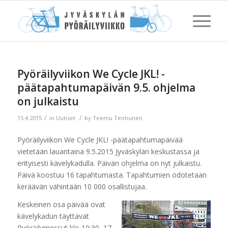
Pyöräilyviikon We Cycle JKL! -
päätapahtumapäivän 9.5. ohjelma
on julkaistu
/
/
15.4.2015
in
Uutiset
by
Teemu Tenhunen
Pyöräilyviikon We Cycle JKL! -päätapahtumapäivää
vietetään lauantaina 9.5.2015 Jyväskylän keskustassa ja
erityisesti kävelykadulla. Päivän ohjelma on nyt julkaistu.
Päivä koostuu 16 tapahtumasta. Tapahtumien odotetaan
keräävän vähintään 10 000 osallistujaa.
Keskeinen osa päivää ovat
kävelykadun täyttävät
Pyöräilymessut klo 10:30–17.