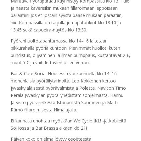
Mahtava Pyöräparaati käynnistyy Kompassilta klo 13. Tule
ja haasta kaverisikin mukaan fillaroimaan leppoisaan
paraatiin! Jos et jostain syystä pääse mukaan paraatiin,
niin Kompassilla on tarjolla jumppatuokiot klo 13:10 ja
13:45 sekä capoeira-näytös klo 13:30.
Pyöränhuoltotapahtumassa klo 14–16 laitetaan
pikkurahalla pyöriä kuntoon. Pienimmät huollot, kuten
puhdistus, öljyäminen ja ilman pumppaus, kustantavat 2 €,
muut 5 € ja vaihdettavien osien verran.
Bar & Cafe Social Housessa voi kuunnella klo 14–16
monenlaisia pyöräilytarinoita. Leo Kokkonen kertoo
jyväskyläläisestä pyörävalmistaja Polesta, Navicon Timo
Perälä Jyväskylän pyöräilynedistämisohjelmasta, Hannu
Järvistö pyöräretkestä Istanbulista Suomeen ja Matti
Rämö fillaroimisesta Himalajalla.
Ei kannata unohtaa myöskään We Cycle JKL! -jatkobileitä
SoHossa ja Bar Brassa alkaen klo 21!
Päivän koko ohjelma löytyy osoitteesta