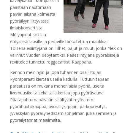
kävelykadun. Kompassilla
päästään nauttimaan
päivän aikana kolmesta
pyöräilyyn liittyvästä
ilmaiskonsertista.
Mölyapinat soittaa
erityisesti lapsille ja perheille tarkoitettua musiikkia.
Toisena esiintyjänä on Tilhet, pajut ja muut, jonka YleX on
valinnut Vuoden debytantiksi. Pääesiintyjänä pyöräbiisejä
revittelee tunnettu reggae­artisti Raappana.
Rennon meiningin ja jopa tuhannen osallistujan
Pyöräparaati kiertää useilla kaduilla. Tuttuun tapaan
paraatissa on mukana monenlaisia pyöriä, useita
livemuusikoita sekä tällä kertaa jopa pyöräsauna!
Päätapahtumapäivään sisältyvät myös mm.
pyörähuutokauppa, pyöräilykirppari, parkour­esitys,
Jyväskylän pyöräilynedistämisohjelman julkaiseminen ja
pyöräilytarinat maailmalta.