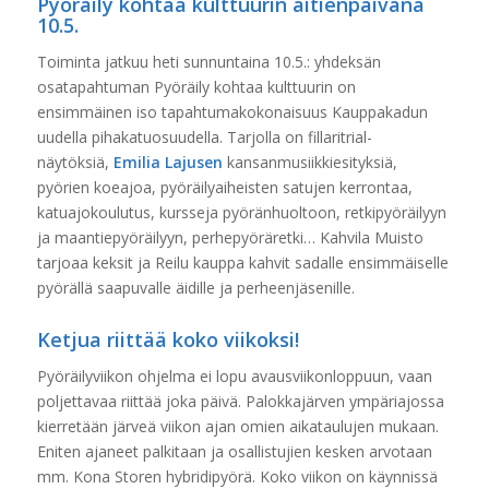
Pyöräily kohtaa kulttuurin äitienpäivänä
10.5.
Toiminta jatkuu heti sunnuntaina 10.5.: yhdeksän
osatapahtuman Pyöräily kohtaa kulttuurin on
ensimmäinen iso tapahtumakokonaisuus Kauppakadun
uudella pihakatuosuudella. Tarjolla on fillaritrial­
näytöksiä,
Emilia Lajusen
kansanmusiikkiesityksiä,
pyörien koeajoa, pyöräilyaiheisten satujen kerrontaa,
katuajokoulutus, kursseja pyöränhuoltoon, retkipyöräilyyn
ja maantiepyöräilyyn, perhepyöräretki… Kahvila Muisto
tarjoaa keksit ja Reilu kauppa kahvit sadalle ensimmäiselle
pyörällä saapuvalle äidille ja perheenjäsenille.
Ketjua riittää koko viikoksi!
Pyöräilyviikon ohjelma ei lopu avausviikonloppuun, vaan
poljettavaa riittää joka päivä. Palokkajärven ympäriajossa
kierretään järveä viikon ajan omien aikataulujen mukaan.
Eniten ajaneet palkitaan ja osallistujien kesken arvotaan
mm. Kona Storen hybridipyörä. Koko viikon on käynnissä