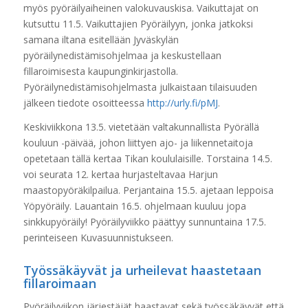
myös pyöräilyaiheinen valokuvauskisa. Vaikuttajat on
kutsuttu 11.5. Vaikuttajien Pyöräilyyn, jonka jatkoksi
samana iltana esitellään Jyväskylän
pyöräilynedistämisohjelmaa ja keskustellaan
fillaroimisesta kaupunginkirjastolla.
Pyöräilynedistämisohjelmasta julkaistaan tilaisuuden
jälkeen tiedote osoitteessa
http://urly.fi/pMJ
.
Keskiviikkona 13.5. vietetään valtakunnallista Pyörällä
kouluun -päivää, johon liittyen ajo-­ ja liikennetaitoja
opetetaan tällä kertaa Tikan koululaisille. Torstaina 14.5.
voi seurata 12. kertaa hurjasteltavaa Harjun
maastopyöräkilpailua. Perjantaina 15.5. ajetaan leppoisa
Yöpyöräily. Lauantain 16.5. ohjelmaan kuuluu jopa
sinkkupyöräily! Pyöräilyviikko päättyy sunnuntaina 17.5.
perinteiseen Kuvasuunnistukseen.
Työssäkäyvät ja urheilevat haastetaan
fillaroimaan
Pyöräilyviikon järjestäjät haastavat sekä työssäkäyvät että