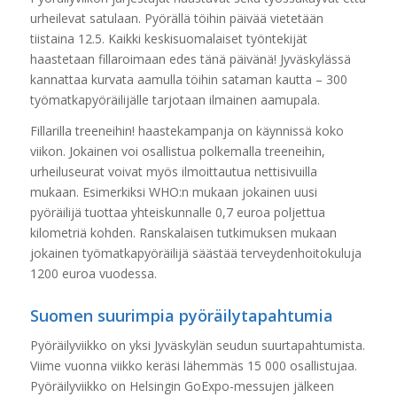
urheilevat satulaan. Pyörällä töihin ­päivää vietetään
tiistaina 12.5. Kaikki keskisuomalaiset työntekijät
haastetaan fillaroimaan edes tänä päivänä! Jyväskylässä
kannattaa kurvata aamulla töihin sataman kautta – 300
työmatkapyöräilijälle tarjotaan ilmainen aamupala.
Fillarilla treeneihin! ­haastekampanja on käynnissä koko
viikon. Jokainen voi osallistua polkemalla treeneihin,
urheiluseurat voivat myös ilmoittautua nettisivuilla
mukaan. Esimerkiksi WHO:n mukaan jokainen uusi
pyöräilijä tuottaa yhteiskunnalle 0,7 euroa poljettua
kilometriä kohden. Ranskalaisen tutkimuksen mukaan
jokainen työmatkapyöräilijä säästää terveydenhoitokuluja
1200 euroa vuodessa.
Suomen suurimpia pyöräilytapahtumia
Pyöräilyviikko on yksi Jyväskylän seudun suurtapahtumista.
Viime vuonna viikko keräsi lähemmäs 15 000 osallistujaa.
Pyöräilyviikko on Helsingin GoExpo­-messujen jälkeen