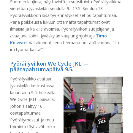
Suomen laajinta, näyttävintä ja suosituinta Pyöräilyviikkoa
vietetään Jyväskylän seudulla 9.–17.5. Seudun 13.
Pyöräilyviikkoon sisältyy ennätykselliset 56 tapahtumaa.
Paria poikkeusta lukuun ottamatta tapahtumat ovat
ilmaisia ja kaikille avoimia. Pyöräilyviikon suojelijana ja
avaajana toimii Jyväskylän kaupunginjohtaja
Timo
Koivisto
. Valtakunnallisena teemana on tänä vuonna ”Ilo
irti työmatkasta!”.
Pyöräilyviikon We Cycle JKL! -­
päätapahtumapäivä 9.5.
Pyöräilyviikko avataan
Jyväskylän keskustassa
lauantaina 9.5. huikealla
We Cycle JKL! ­–päivällä,
johon sisältyy 16
osatapahtumaa.
Pyöräilymessut ja muu
toiminta täyttävät koko