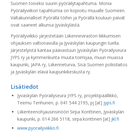
Suomen toiseksi suurin pyöräilytapahtuma. Monia
Pyöräilyviikon tapahtumia on kopioitu muualle Suomeen.
Valtakunnalliset Pyörällä töihin­ ja Pyörällä kouluun ­päivät
ovat saaneet alkunsa Jyväskylästä.
Pyöräilyviikko järjestetään Liikenneviraston liikkumisen
ohjauksen valtionavulla ja Jyväskylän kaupungin tuella.
Järjestelyistä kantaa päävastuun Jyväskylän Pyöräilyseura
JYPS ry ja kymmenkunta muuta toimijaa, muun muassa
kaupunki, JAPA ry, Liikenneturva, Sisä-Suomen poliisilaitos
ja Jyväskylän elävä kaupunkikeskusta ry.
Lisätiedot
Jyväskylän Pyöräilyseura JYPS ry, projektipäällikkö,
Teemu Tenhunen, p. 041 544 2195, pj [at]
jyps.fi
­
Liikenteenohjausinsinööri Sirpa Konttinen, Jyväskylän
kaupunki, p. 014 266 5118, sirpa.konttinen [at]
jkl.fi
www.pyorailyviikko.fi