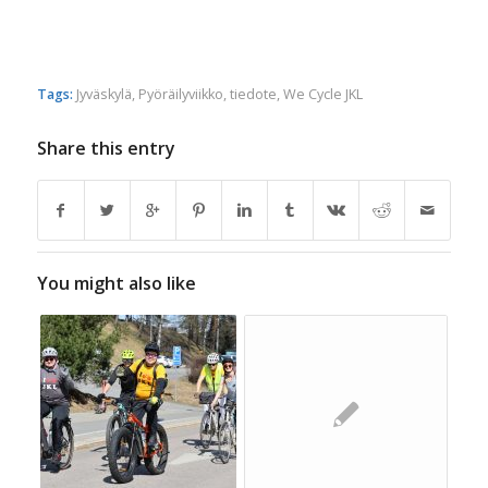
Tags:
Jyväskylä
,
Pyöräilyviikko
,
tiedote
,
We Cycle JKL
Share this entry
You might also like