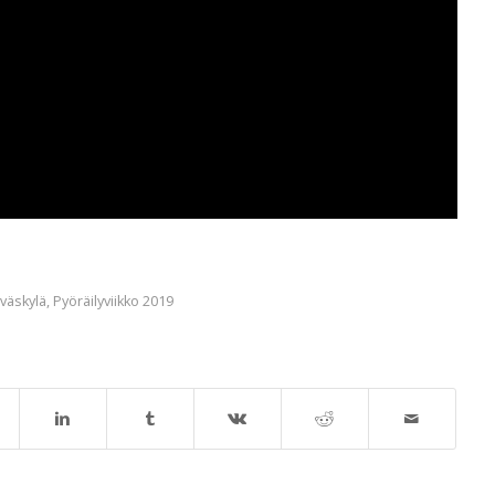
yväskylä
,
Pyöräilyviikko 2019