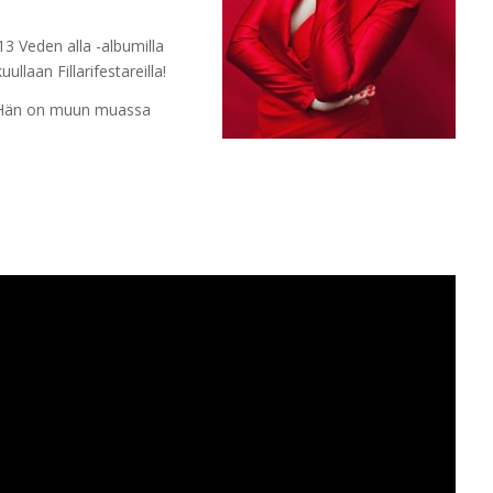
3 Veden alla -albumilla
ullaan Fillarifestareilla!
a. Hän on muun muassa