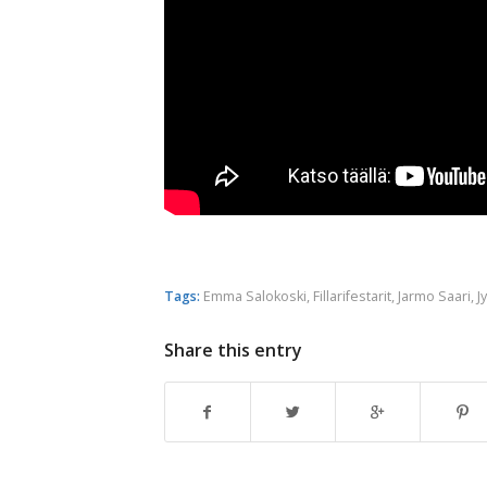
Tags:
Emma Salokoski
,
Fillarifestarit
,
Jarmo Saari
,
J
Share this entry