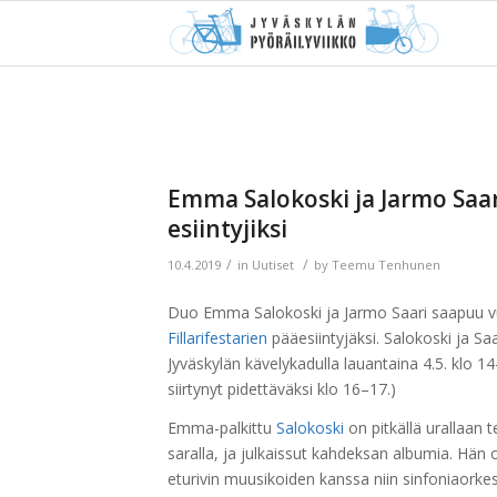
Emma Salokoski ja Jarmo Saari
esiintyjiksi
/
/
10.4.2019
in
Uutiset
by
Teemu Tenhunen
Duo Emma Salokoski ja Jarmo Saari saapuu v
Fillarifestarien
pääesiintyjäksi. Salokoski ja Saar
Jyväskylän kävelykadulla lauantaina 4.5. klo 14
siirtynyt pidettäväksi klo 16–17.)
Emma-palkittu
Salokoski
on pitkällä urallaan t
saralla, ja julkaissut kahdeksan albumia. Hä
eturivin muusikoiden kanssa niin sinfoniaorkest