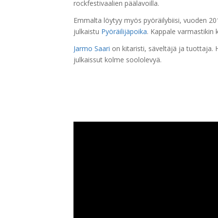
rockfestivaalien päälavoilla.
Emmalta löytyy myös pyöräilybiisi, vuoden 201
julkaistu
Pyöräilijäpoika
. Kappale varmastikin ku
Jarmo Saari
on kitaristi, säveltäjä ja tuottaj
julkaissut kolme soololevyä.