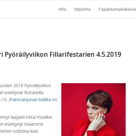
Info
Ohjelma
Tapahtumakokonai
 Pyöräilyviikon Fillarifestarien 4.5.2019
uoden 2019 Pyöräilyviikon
i esiintyvät festareilla
–15. (
Panssarijunan keikka
on
ehnyt laajasti töitä musiikin
n on esiintynyt maamme
erien solistina kuin